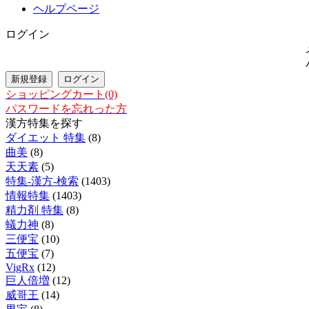
ヘルプページ
ログイン
ショッピングカート(0)
パスワードを忘れった方
漢方特集を探す
ダイエット 特集
(8)
曲美
(8)
天天素
(5)
特集-漢方-検索
(1403)
情報特集
(1403)
精力剤 特集
(8)
蟻力神
(8)
三便宝
(10)
五便宝
(7)
VigRx
(12)
巨人倍増
(12)
威哥王
(14)