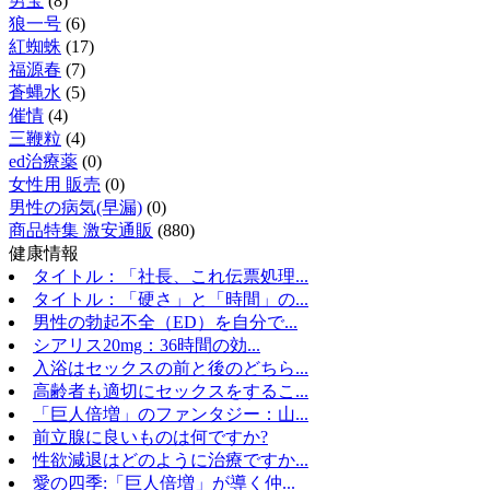
男宝
(8)
狼一号
(6)
紅蜘蛛
(17)
福源春
(7)
蒼蝿水
(5)
催情
(4)
三鞭粒
(4)
ed治療薬
(0)
女性用 販売
(0)
男性の病気(早漏)
(0)
商品特集 激安通販
(880)
健康情報
タイトル：「社長、これ伝票処理...
タイトル：「硬さ」と「時間」の...
男性の勃起不全（ED）を自分で...
シアリス20mg：36時間の効...
入浴はセックスの前と後のどちら...
高齢者も適切にセックスをするこ...
「巨人倍増」のファンタジー：山...
前立腺に良いものは何ですか?
性欲減退はどのように治療ですか...
愛の四季:「巨人倍増」が導く仲...