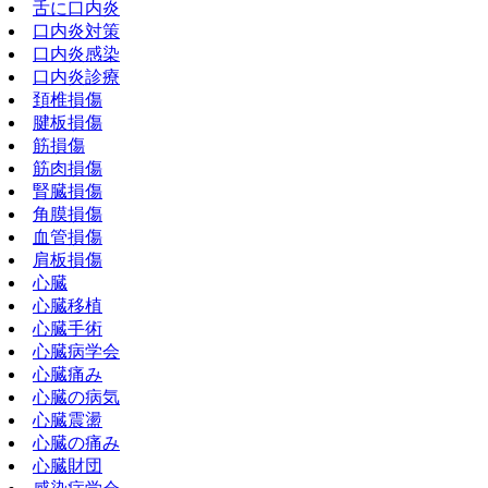
舌に口内炎
口内炎対策
口内炎感染
口内炎診療
頚椎損傷
腱板損傷
筋損傷
筋肉損傷
腎臓損傷
角膜損傷
血管損傷
肩板損傷
心臓
心臓移植
心臓手術
心臓病学会
心臓痛み
心臓の病気
心臓震盪
心臓の痛み
心臓財団