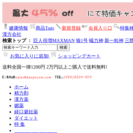
健康情報
商品Tags
新規登録
会員入り口
特集
漢方会社
検索トップ ：
巨人倍増
MAXMAN
狼1号
蟻力神
新一粒神
三
お気に入りに追加|
ショッピングカート
送料全国一律1200円 2万円以上ご購入で送料無料!
ホーム
精力剤
漢方薬
媚薬
経口避妊薬
ダイエット
特 集
ショッピングカート