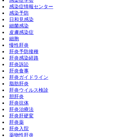
感染症学会
感染症情報センター
感染予防
日和見感染
細菌感染
皮膚感染症
細胞
慢性肝炎
肝炎予防接種
肝炎感染経路
肝炎訴訟
肝炎食事
肝炎ガイドライン
脂肪肝炎
肝炎ウイルス検診
胆肝炎
肝炎抗体
肝炎治療法
肝炎肝硬変
肝炎薬
肝炎入院
薬物性肝炎