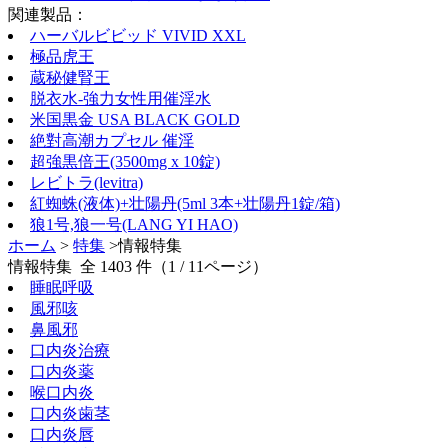
関連製品：
ハーバルビビッド VIVID XXL
極品虎王
蔵秘健腎王
脱衣水-強力女性用催淫水
米国黒金 USA BLACK GOLD
絶對高潮カプセル 催淫
超強黒倍王(3500mg x 10錠)
レビトラ(levitra)
紅蜘蛛(液体)+壮陽丹(5ml 3本+壮陽丹1錠/箱)
狼1号,狼一号(LANG YI HAO)
ホーム
>
特集
>情報特集
情報特集 全 1403 件（1 / 11ページ）
睡眠呼吸
風邪咳
鼻風邪
口内炎治療
口内炎薬
喉口内炎
口内炎歯茎
口内炎唇