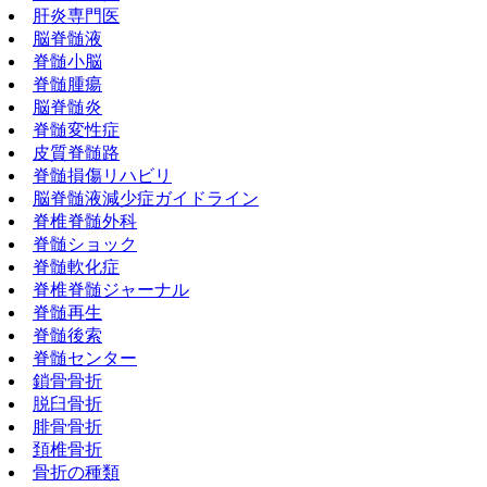
肝炎専門医
脳脊髄液
脊髄小脳
脊髄腫瘍
脳脊髄炎
脊髄変性症
皮質脊髄路
脊髄損傷リハビリ
脳脊髄液減少症ガイドライン
脊椎脊髄外科
脊髄ショック
脊髄軟化症
脊椎脊髄ジャーナル
脊髄再生
脊髄後索
脊髄センター
鎖骨骨折
脱臼骨折
腓骨骨折
頚椎骨折
骨折の種類