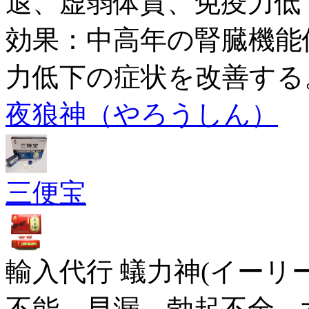
退、虚弱体質、免疫力低
効果：中高年の腎臓機能
力低下の症状を改善する
夜狼神（やろうしん）
三便宝
輸入代行 蟻力神(イーリ
不能、早漏、勃起不全、