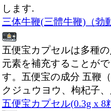
します.
三体牛鞭(三體牛鞭)（勃
五便宝カプセルは多種の
元素を補充することがで
す。五便宝の成分 五鞭
クジュウヨウ、枸杞子、
五便宝カプセル(0.3g x 8