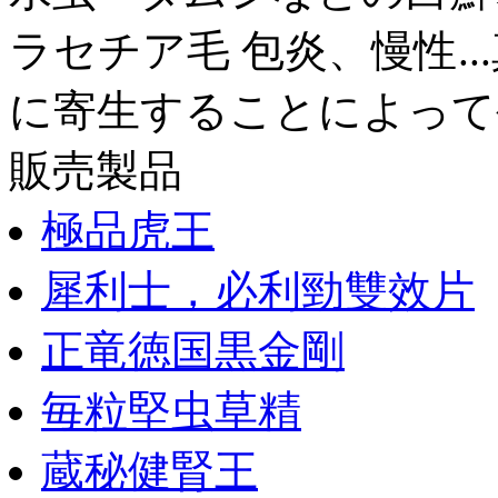
ラセチア毛 包炎、慢性.
に寄生することによって
販売製品
極品虎王
犀利士，必利勁雙效片
正竜徳国黒金剛
毎粒堅虫草精
蔵秘健腎王