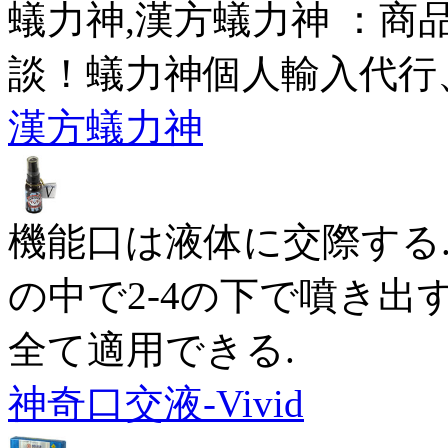
蟻力神,漢方蟻力神 ：商
談！蟻力神個人輸入代行
漢方蟻力神
機能口は液体に交際する
の中で2-4の下で噴き出す
全て適用できる.
神奇口交液-Vivid