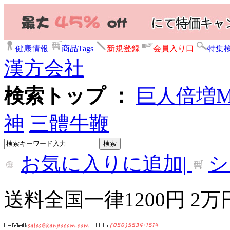
健康情報
商品Tags
新規登録
会員入り口
特集
漢方会社
検索トップ ：
巨人倍増
神
三體牛鞭
お気に入りに追加|
シ
送料全国一律1200円 2