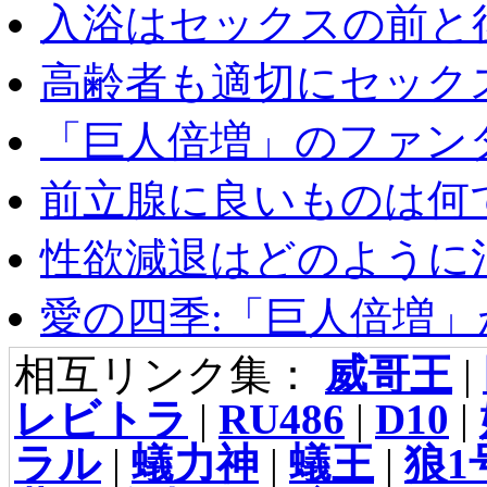
入浴はセックスの前と後
高齢者も適切にセックス
「巨人倍増」のファンタ
前立腺に良いものは何
性欲減退はどのように治
愛の四季:「巨人倍増」が
相互リンク集：
威哥王
|
レビトラ
|
RU486
|
D10
|
ラル
|
蟻力神
|
蟻王
|
狼1