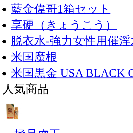
藍金偉哥1箱セット
享硬（きょうこう）
脱衣水-強力女性用催淫
米国魔根
米国黒金 USA BLACK 
人気商品