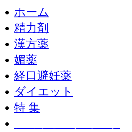
ホーム
精力剤
漢方薬
媚薬
経口避妊薬
ダイエット
特 集
ショッピングカート