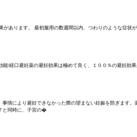
果があります。 最初服用の数週間以内、つわりのような症状
blets)，効能/経口避妊薬の避妊効果は極めて良く、１００％の避妊効果があります
情により避妊できなかった際の望まない妊娠を防ぎます。薬に含ま
すと同時に、子宮の�