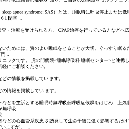
apnea syndrome; SAS）とは、睡眠時に呼吸停止または低呼
1 閉塞 ...
検査・治療を受けられる方、 CPAP治療を行っている方などへ
ないためには、質のよい睡眠をとることが大切。ぐっすり眠る
...
ニックです。 虎の門病院<睡眠呼吸科 睡眠センター>と連携し
気軽にご相談ください。
どの情報を掲載してい ます。
の情報を掲載してい ます。
下などを主訴とする睡眠時無呼吸低呼吸症候群をはじめ、上気道
が無呼吸
院
などの心血管系疾患 を誘発して生命予後に強く影響するだけ
すが 、 ...