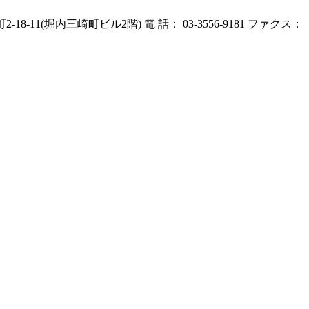
1(堀内三崎町ビル2階) 電 話： 03-3556-9181 ファクス：