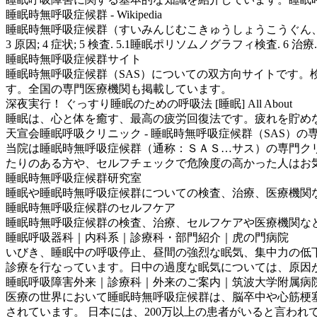
睡眠時無呼吸症候群 - Wikipedia
睡眠時無呼吸症候群（すいみんじむこきゅうしょうこうぐん、sleep 
3 原因; 4 症状; 5 検査. 5.1睡眠ポリソムノグラフィ検査. 6 治療. 6.
睡眠時無呼吸症候群サイト
睡眠時無呼吸症候群（SAS）についての双方向サイトです。
す。全国の専門医療機関も掲載しています。
深夜実行！ ぐっすり睡眠のための呼吸法 [睡眠] All About
睡眠は、心と体を癒す、最高の疲労回復法です。疲れを貯め
天宣会睡眠呼吸クリニック - 睡眠時無呼吸症候群（SAS）の専門
当院は睡眠時無呼吸症候群（通称：ＳＡＳ…サス）の専門クリ
たりのある方や、セルフチェックで危険度の高かった人はお
睡眠時無呼吸症候群研究室
睡眠や睡眠時無呼吸症候群についての検査、治療、医療機関な
睡眠時無呼吸症候群のセルフケア
睡眠時無呼吸症候群の検査、治療、セルフケアや医療機関など
睡眠呼吸器科｜内科系｜診療科・部門紹介｜虎の門病院
いびき、睡眠中の呼吸停止、昼間の強烈な眠気、集中力の低
診療を行なっています。日中の過度な眠気については、原因
睡眠呼吸障害外来｜診療科｜外来のご案内｜筑波大学附属病
医療の世界において睡眠時無呼吸症候群は、脳卒中や心筋梗塞
されています。 日本には、200万以上の患者がいると言われていま