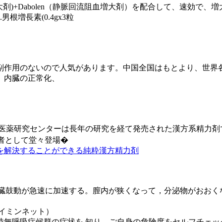
壮大剤)+Dabolen（静脈回流阻血増大剤）を配合して、速効
増長素(0.4gx3粒
副作用のないので人気があります。中国全国はもとより、世界
、内臓の正常化、
社医薬研究センターは長年の研究を経て発売された漢方系精力剤
挑戦者として堂々登場�
を解決することができる純粋漢方精力剤
用後、心臓鼓動が急速に加速する。膣内が狭くなって，分泌物がおお
スイミンネット）
時無呼吸症候群の症状を 知り、ご自身の危険度をセルフチェッ