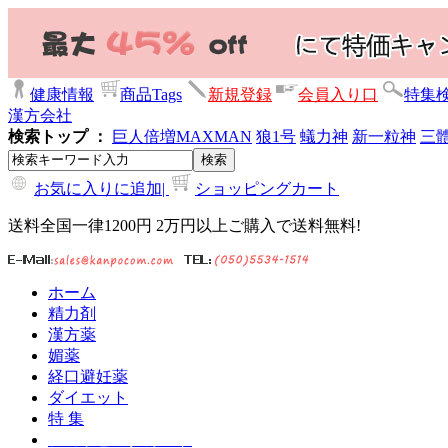
健康情報
商品Tags
新規登録
会員入り口
特集
漢方会社
検索トップ ：
巨人倍増
MAXMAN
狼1号
蟻力神
新一粒神
三
お気に入りに追加|
ショッピングカート
送料全国一律1200円 2万円以上ご購入で送料無料!
ホーム
精力剤
漢方薬
媚薬
経口避妊薬
ダイエット
特 集
ショッピングカート