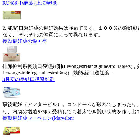
RU486 中絶薬 (上海華聯)
効能/経口避妊薬の避妊効果は極めて良く、１００％の避妊効
なく、 それぞれの体質によって異なります。
長効避妊薬の悦可亭
排卵抑制系長効口径避妊剤(LevongestrelandQuinestrolTa
Levongestrel6mg、uinestrol3mg） 効能/経口避妊薬...
3月安の長効口径避妊剤
事後避妊（アフターピル）。コンドームが破れてしまったり、事
り、内膜の増殖を抑え受精しても着床でき難い状態を作り出
長期避妊薬マーベロン(Marvelon)