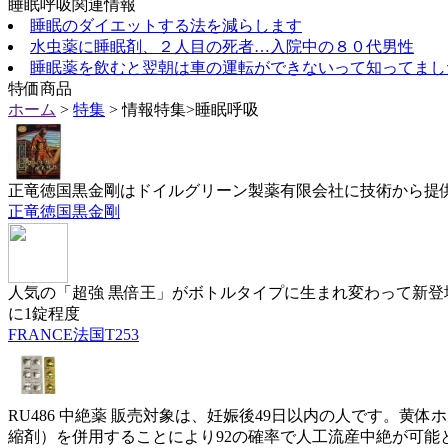
睡眠呼吸関連情報
睡眠のダイエットする法を減らします
水虫薬に睡眠剤、２人目の死者…入院中の８０代男性
睡眠薬を飲むと翌朝は車の運転ができないって知ってまし
特価商品
ホーム
>
特集
> 情報特集>睡眠呼吸
正竜徳国黒金剛はドイルグリーン製薬有限会社に技術から提
正竜徳国黒金剛
人気の「超強 黒倍王」がボトルタイプに生まれ変わって新登
に1錠程度
FRANCE法国T253
RU486 中絶薬 販売対象は、妊娠後49日以内の人です。
縮剤）を併用することにより92の確率で人工流産中絶が可能