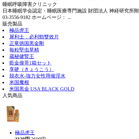
睡眠呼吸障害クリニック
日本睡眠学会認定・睡眠医療専門施設 財団法人 神経研究所附属・睡眠呼吸
03-3556-9182 ホームページ： ...
販売製品
極品虎王
犀利士，必利勁雙效片
正竜徳国黒金剛
毎粒堅虫草精
蔵秘健腎王
藍金偉哥1箱セット
享硬（きょうこう）
脱衣水-強力女性用催淫水
米国魔根
米国黒金 USA BLACK GOLD
人気商品
極品虎王