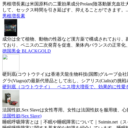
男根増長素は米国原料の二重効果成分Prolan(陰茎動脈充血
して、セックス時間を引き延ばす、抑えることができます。...男根
男根増長素
成分は全て植物、動物の性器など漢方薬で構成されており、
ており、ペニスの二次発育を促進、巣体内バランスの正常化
徳国黒金 BLACKGOLD
硬到底(コウトウテイ)は香港天龍生物科技(国際)グループ会
グラ(Viagra)の最新代替品として出し、シアリス(Cialis)の
硬到底（コウトウテイ） ペニス増大増長で、効果的に性愛
法国性奴,Sex Slaveは女性専用。女性は法国性奴を服
法国性奴(Sex Slave)
睡眠呼吸障害とは｜不眠や睡眠障害について｜Suimin.net（
睡眠呼吸障害に関する基本的な知識を紹介しています。睡眠