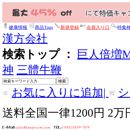
健康情報
商品Tags
新規登録
会員入り口
特集
漢方会社
検索トップ ：
巨人倍増
神
三體牛鞭
お気に入りに追加|
シ
送料全国一律1200円 2