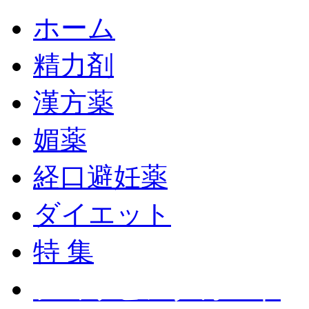
ホーム
精力剤
漢方薬
媚薬
経口避妊薬
ダイエット
特 集
ショッピングカート