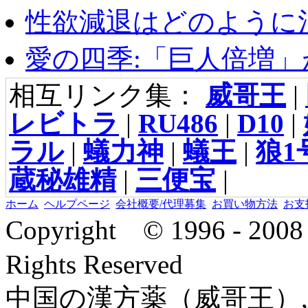
性欲減退はどのように治
愛の四季:「巨人倍増」が
相互リンク集：
威哥王
|
レビトラ
|
RU486
|
D10
|
ラル
|
蟻力神
|
蟻王
|
狼1
蔵秘雄精
|
三便宝
|
ホーム
ヘルプページ
会社概要/代理募集
お買い物方法
お支
Copyright © 1996 - 2
Rights Reserved
中国の漢方薬（威哥王）,