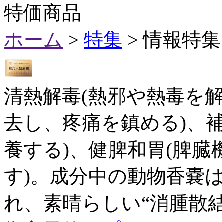
特価商品
ホーム
>
特集
> 情報特
清熱解毒(熱邪や熱毒を解
去し、疼痛を鎮める)、
養する)、健脾和胃(脾
す)。成分中の動物香嚢
れ、素晴らしい“消腫散