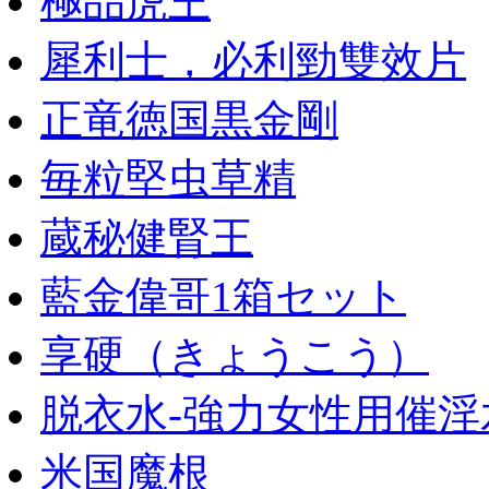
極品虎王
犀利士，必利勁雙效片
正竜徳国黒金剛
毎粒堅虫草精
蔵秘健腎王
藍金偉哥1箱セット
享硬（きょうこう）
脱衣水-強力女性用催淫
米国魔根