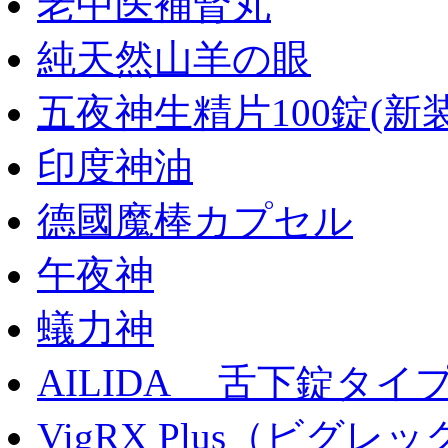
老中医補腎丸
純天然山羊の眼
五夜神生精片100錠(新装
印度神油
德國魔棒カプセル
午夜神
蟻力神
AILIDA 舌下錠タイ
VigRX Plus（ビグ