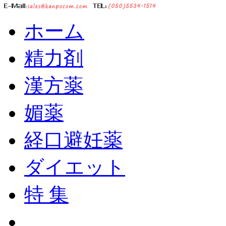
ホーム
精力剤
漢方薬
媚薬
経口避妊薬
ダイエット
特 集
ショッピングカート