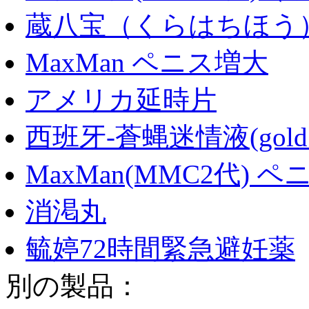
蔵八宝（くらはちほう
MaxMan ペニス増大
アメリカ延時片
西班牙-蒼蝿迷情液(gold f
MaxMan(MMC2代) 
消渇丸
毓婷72時間緊急避妊薬
別の製品：