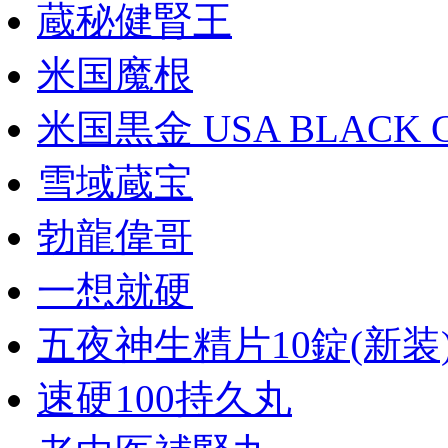
蔵秘健腎王
米国魔根
米国黒金 USA BLACK 
雪域蔵宝
勃龍偉哥
一想就硬
五夜神生精片10錠(新装
速硬100持久丸