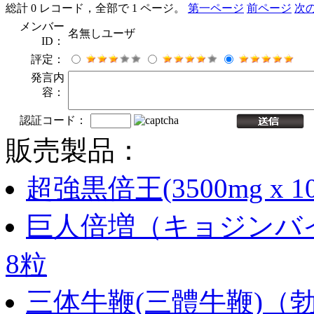
総計 0 レコード，全部で 1 ページ。
第一ページ
前ページ
次
メンバー
名無しユーザ
ID：
評定：
発言内
容：
認証コード：
販売製品：
超強黒倍王(3500mg x 1
巨人倍増（キョジンバイ
8粒
三体牛鞭(三體牛鞭)（