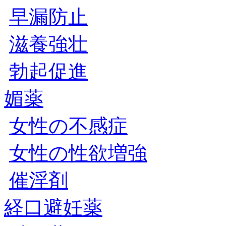
早漏防止
滋養強壮
勃起促進
媚薬
女性の不感症
女性の性欲増強
催淫剤
経口避妊薬