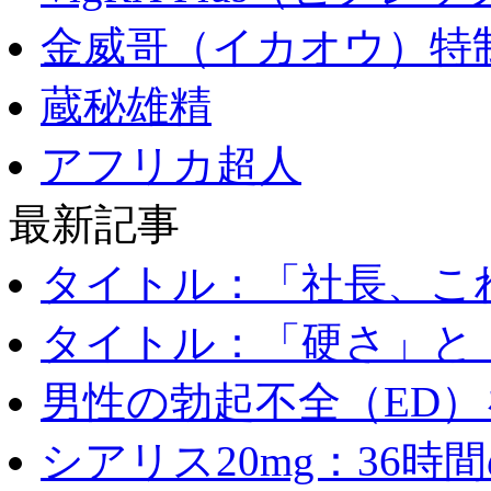
金威哥（イカオウ）特
蔵秘雄精
アフリカ超人
最新記事
タイトル：「社長、これ
タイトル：「硬さ」と「
男性の勃起不全（ED）を
シアリス20mg：36時間の