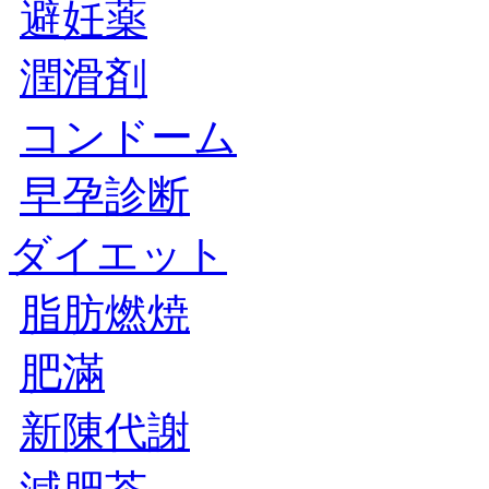
避妊薬
潤滑剤
コンドーム
早孕診断
ダイエット
脂肪燃焼
肥滿
新陳代謝