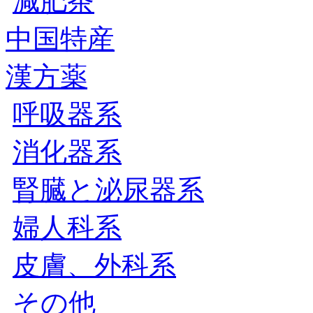
減肥茶
中国特産
漢方薬
呼吸器系
消化器系
腎臓と泌尿器系
婦人科系
皮膚、外科系
その他