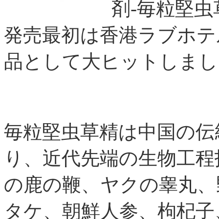
剤-毎粒堅
発売最初は香港ラブホテ
品として大ヒットしまし
毎粒堅虫草精は中国の伝
り、近代先端の生物工程
の鹿の鞭、ヤクの睾丸、
タケ、朝鮮人参、枸杞子