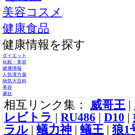
美容コスメ
健康食品
健康情報を探す
ダイエット
化粧・美容
健康情報
人気漢方薬
病気大百科
美容
避妊
相互リンク集：
威哥王
|
レビトラ
|
RU486
|
D10
|
ラル
|
蟻力神
|
蟻王
|
狼1