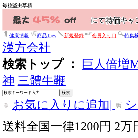
毎粒堅虫草精
健康情報
商品Tags
新規登録
会員入り口
特集
漢方会社
検索トップ ：
巨人倍増
神
三體牛鞭
お気に入りに追加|
シ
送料全国一律1200円 2