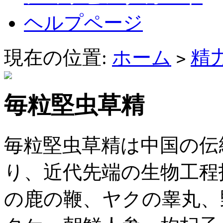
ヘルプページ
現在の位置:
ホーム
精
>
毎粒堅虫草精
毎粒堅虫草精は中国の伝
り、近代先端の生物工程
の鹿の鞭、ヤクの睾丸、