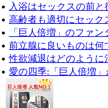
入浴はセックスの前と後
高齢者も適切にセックス
「巨人倍増」のファンタ
前立腺に良いものは何
性欲減退はどのように治
愛の四季:「巨人倍増」が