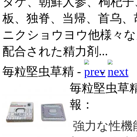
タケ、朝鮮人参、枸杞子
板、独脊、当帰、首乌、
ニクショウヨウ他様々な
配合された精力剤...
毎粒堅虫草精 -
-
毎粒堅虫草
報：
強力な性機