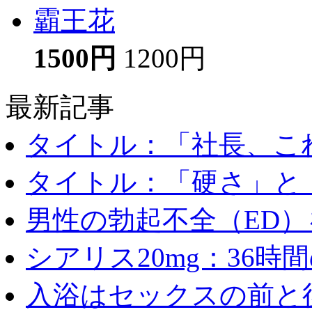
霸王花
1500円
1200円
最新記事
タイトル：「社長、これ
タイトル：「硬さ」と「
男性の勃起不全（ED）を
シアリス20mg：36時間の
入浴はセックスの前と後