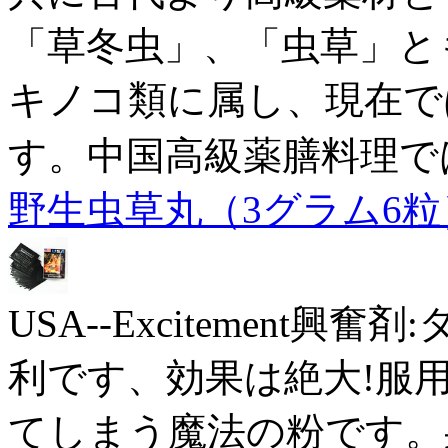
「草冬虫」、「虫草」と
キノコ類に属し、現在で
す。中国高級薬膳料理で
野生虫草丸（3グラム6粒
USA--Excitement
利です、効果は絶大!服
てしまう魔法の粉です。