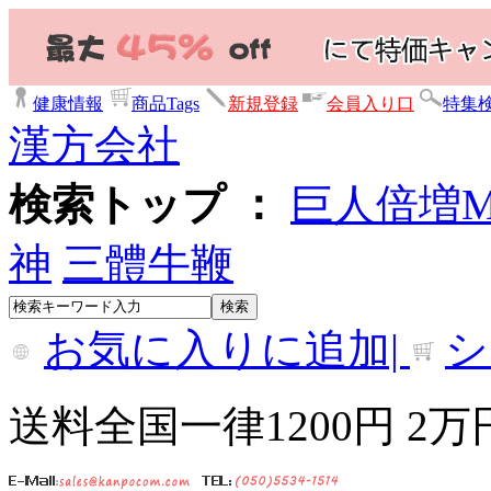
健康情報
商品Tags
新規登録
会員入り口
特集
漢方会社
検索トップ ：
巨人倍増
神
三體牛鞭
お気に入りに追加|
シ
送料全国一律1200円 2