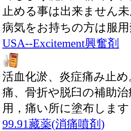
止める事は出来ません未
病気をお持ちの方は服用
USA--Excitement興奮剤
活血化淤、炎症痛み止め
痛、骨折や脱臼の補助治
用，痛い所に塗布します，
99.91藏薬(消痛噴剤)