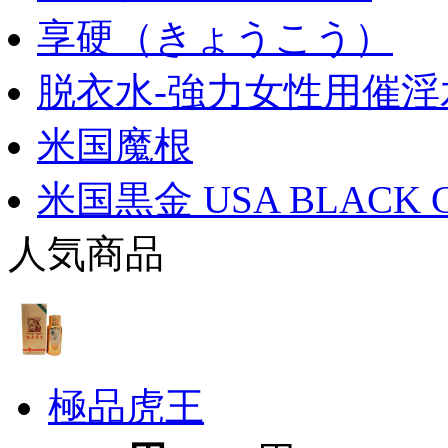
享硬（きょうこう）
脱衣水-強力女性用催淫
米国魔根
米国黒金 USA BLACK 
人気商品
極品虎王