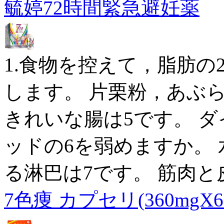
毓婷72時間緊急避妊薬
1.食物を控えて，脂肪の
します。 片栗粉，あぶ
きれいな腸は5です。 
ッドの6を弱めますか。
る淋巴は7です。 筋肉
7色痩 カプセリ(360mgX6