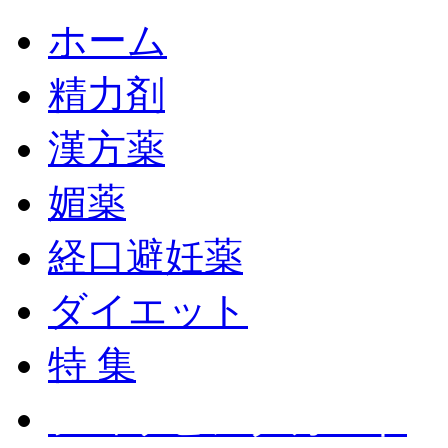
ホーム
精力剤
漢方薬
媚薬
経口避妊薬
ダイエット
特 集
ショッピングカート