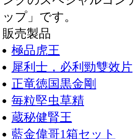
ップ」です。
販売製品
極品虎王
犀利士，必利勁雙效片
正竜徳国黒金剛
毎粒堅虫草精
蔵秘健腎王
藍金偉哥1箱セット