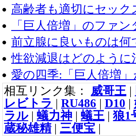
高齢者も適切にセックス
「巨人倍増」のファンタ
前立腺に良いものは何
性欲減退はどのように治
愛の四季:「巨人倍増」が
相互リンク集：
威哥王
|
レビトラ
|
RU486
|
D10
|
ラル
|
蟻力神
|
蟻王
|
狼1
蔵秘雄精
|
三便宝
|