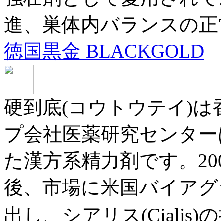
進、巣体内バランスの正
徳国黒金 BLACKGOLD
硬到底(コウトウテイ)は
プ会社医薬研究センター
た漢方系精力剤です。20
後、市場に米国バイアグラ(
出し、シアリス(Ciali