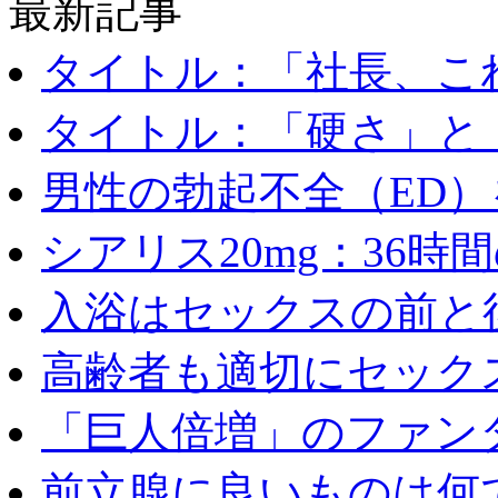
最新記事
タイトル：「社長、これ
タイトル：「硬さ」と「
男性の勃起不全（ED）を
シアリス20mg：36時間の
入浴はセックスの前と後
高齢者も適切にセックス
「巨人倍増」のファンタ
前立腺に良いものは何