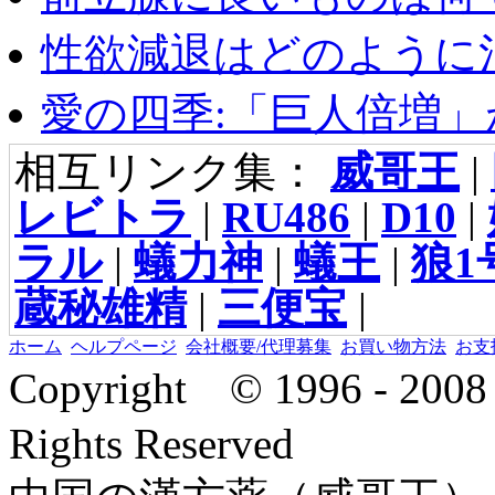
性欲減退はどのように治
愛の四季:「巨人倍増」が
相互リンク集：
威哥王
|
レビトラ
|
RU486
|
D10
|
ラル
|
蟻力神
|
蟻王
|
狼1
蔵秘雄精
|
三便宝
|
ホーム
ヘルプページ
会社概要/代理募集
お買い物方法
お支
Copyright © 1996 - 2
Rights Reserved