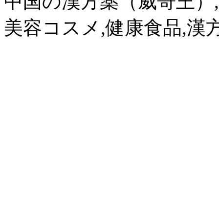
中国の漢方薬（威哥王）,
美容コスメ,健康食品,漢