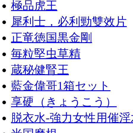
極品虎王
犀利士，必利勁雙效片
正竜徳国黒金剛
毎粒堅虫草精
蔵秘健腎王
藍金偉哥1箱セット
享硬（きょうこう）
脱衣水-強力女性用催淫