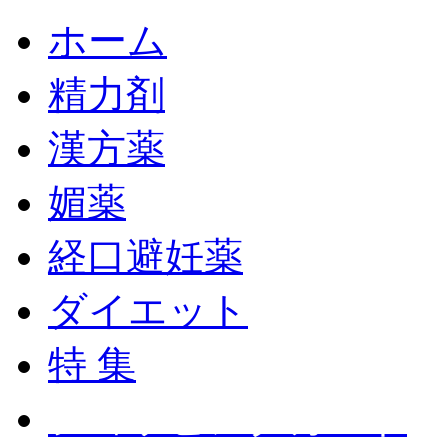
ホーム
精力剤
漢方薬
媚薬
経口避妊薬
ダイエット
特 集
ショッピングカート