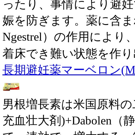
ったり、事情により避妊
娠を防ぎます。薬に含ま
Ngestrel）の作用に
着床でき難い状態を作り
長期避妊薬マーベロン(Marv
男根増長素は米国原料の二重
充血壮大剤)+Dabole