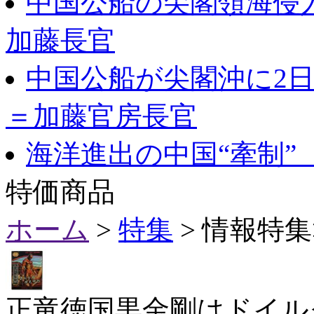
中国公船の尖閣領海侵
加藤長官
中国公船が尖閣沖に2
＝加藤官房長官
海洋進出の中国“牽制”
特価商品
ホーム
>
特集
> 情報特
正竜徳国黒金剛はドイル