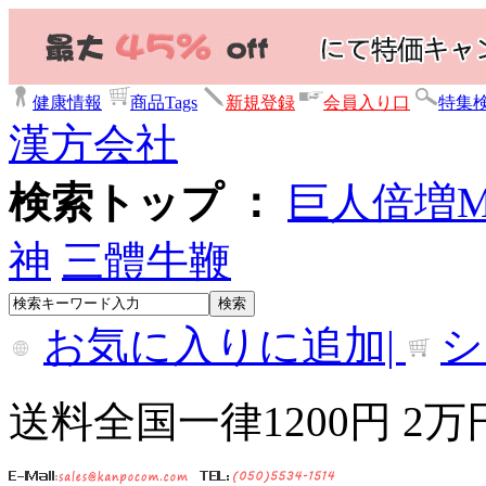
健康情報
商品Tags
新規登録
会員入り口
特集
漢方会社
検索トップ ：
巨人倍増
神
三體牛鞭
お気に入りに追加|
シ
送料全国一律1200円 2