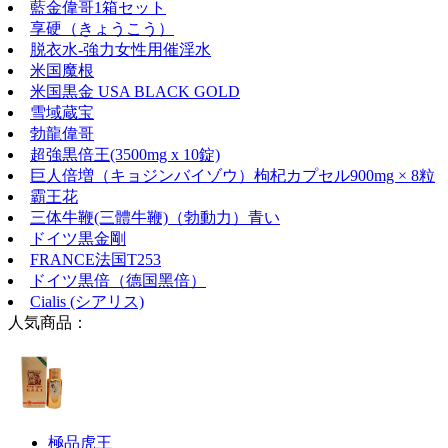
藍金偉哥1箱セット
享硬（きょうこう）
脱衣水-強力女性用催淫水
米国魔根
米国黒金 USA BLACK GOLD
雪域蔵宝
勃龍偉哥
超強黒倍王(3500mg x 10錠)
巨人倍増（キョジンバイゾウ）枸杞カプセル900mg × 8粒
霸王花
三体牛鞭(三體牛鞭)（勃動力）青い
ドイツ黒金剛
FRANCE法国T253
ドイツ黒倍（德国黑倍）
Cialis (シアリス)
人気商品：
極品虎王