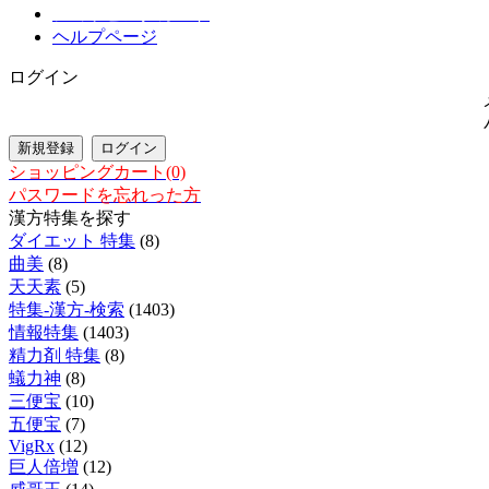
ショッピングカート
ヘルプページ
ログイン
ショッピングカート(0)
パスワードを忘れった方
漢方特集を探す
ダイエット 特集
(8)
曲美
(8)
天天素
(5)
特集-漢方-検索
(1403)
情報特集
(1403)
精力剤 特集
(8)
蟻力神
(8)
三便宝
(10)
五便宝
(7)
VigRx
(12)
巨人倍増
(12)