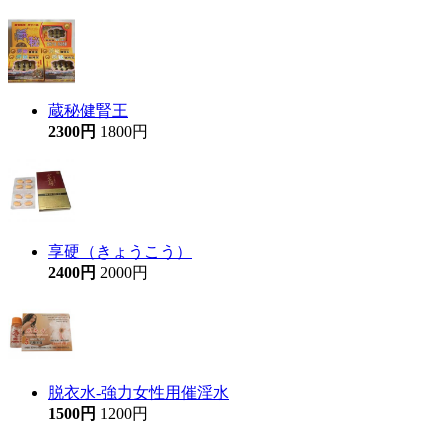
蔵秘健腎王
2300円
1800円
享硬（きょうこう）
2400円
2000円
脱衣水-強力女性用催淫水
1500円
1200円