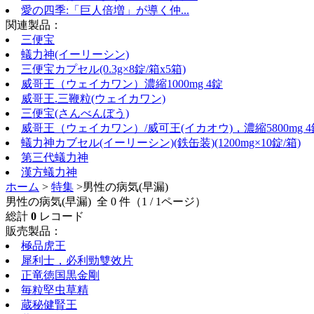
愛の四季:「巨人倍増」が導く仲...
関連製品：
三便宝
蟻力神(イーリーシン)
三便宝カプセル(0.3g×8錠/箱x5箱)
威哥王（ウェイカワン）濃縮1000mg 4錠
威哥王.三鞭粒(ウェイカワン)
三便宝(さんべんぼう)
威哥王（ウェイカワン）/威可王(イカオウ)，濃縮5800mg 4
蟻力神カブセル(イーリーシン)(鉄缶装)(1200mg×10錠/箱)
第三代蟻力神
漢方蟻力神
ホーム
>
特集
>男性の病気(早漏)
男性の病気(早漏) 全 0 件（1 / 1ページ）
総計
0
レコード
販売製品：
極品虎王
犀利士，必利勁雙效片
正竜徳国黒金剛
毎粒堅虫草精
蔵秘健腎王