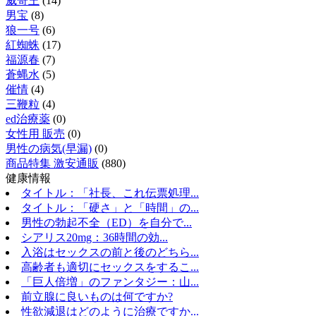
威哥王
(14)
男宝
(8)
狼一号
(6)
紅蜘蛛
(17)
福源春
(7)
蒼蝿水
(5)
催情
(4)
三鞭粒
(4)
ed治療薬
(0)
女性用 販売
(0)
男性の病気(早漏)
(0)
商品特集 激安通販
(880)
健康情報
タイトル：「社長、これ伝票処理...
タイトル：「硬さ」と「時間」の...
男性の勃起不全（ED）を自分で...
シアリス20mg：36時間の効...
入浴はセックスの前と後のどちら...
高齢者も適切にセックスをするこ...
「巨人倍増」のファンタジー：山...
前立腺に良いものは何ですか?
性欲減退はどのように治療ですか...