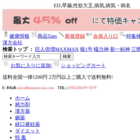
ED,早漏,性欲欠乏,病気,病気・病名
健康情報
商品Tags
新規登録
会員入り口
特集
漢方会社
検索トップ ：
巨人倍増
MAXMAN
狼1号
蟻力神
新一粒神
三
お気に入りに追加|
ショッピングカート
送料全国一律1200円 2万円以上ご購入で送料無料!
ホーム
精力剤
漢方薬
媚薬
経口避妊薬
ダイエット
特 集