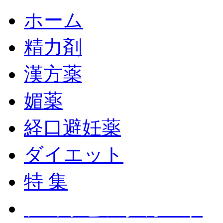
ホーム
精力剤
漢方薬
媚薬
経口避妊薬
ダイエット
特 集
ショッピングカート