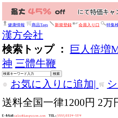
健康情報
商品Tags
新規登録
会員入り口
特集
漢方会社
検索トップ ：
巨人倍増
神
三體牛鞭
お気に入りに追加|
シ
送料全国一律1200円 2