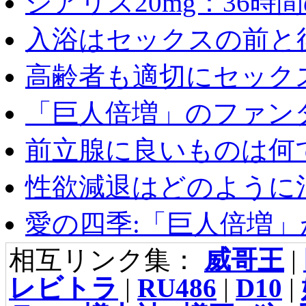
シアリス20mg：36時間の
入浴はセックスの前と後
高齢者も適切にセックス
「巨人倍増」のファンタ
前立腺に良いものは何
性欲減退はどのように治
愛の四季:「巨人倍増」が
相互リンク集：
威哥王
|
レビトラ
|
RU486
|
D10
|