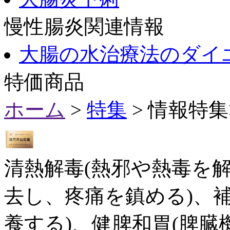
慢性腸炎関連情報
大腸の水治療法のダイ
特価商品
ホーム
>
特集
> 情報特
清熱解毒(熱邪や熱毒を解
去し、疼痛を鎮める)、
養する)、健脾和胃(脾