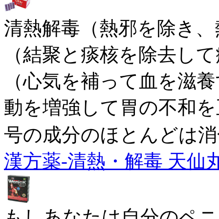
清熱解毒（熱邪を除き、
（結聚と痰核を除去して
（心気を補って血を滋養
動を増強して胃の不和を
号の成分のほとんどは消
漢方薬-清熱・解毒 天仙
もしあなたは自分のペニ