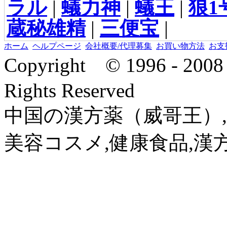
ラル
|
蟻力神
|
蟻王
|
狼1
蔵秘雄精
|
三便宝
|
ホーム
ヘルプページ
会社概要/代理募集
お買い物方法
お支
Copyright © 1996 - 2
Rights Reserved
中国の漢方薬（威哥王）,
美容コスメ,健康食品,漢