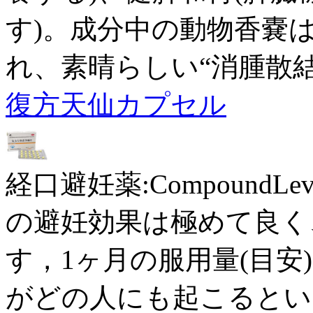
す)。成分中の動物香嚢
れ、素晴らしい“消腫散
復方天仙カプセル
経口避妊薬:CompoundLevo
の避妊効果は極めて良く
す，1ヶ月の服用量(目安)
がどの人にも起こるとい