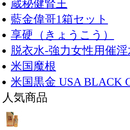
蔵秘健腎王
藍金偉哥1箱セット
享硬（きょうこう）
脱衣水-強力女性用催淫
米国魔根
米国黒金 USA BLACK 
人気商品