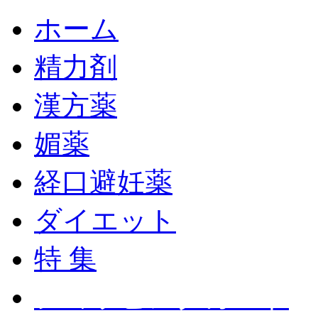
ホーム
精力剤
漢方薬
媚薬
経口避妊薬
ダイエット
特 集
ショッピングカート