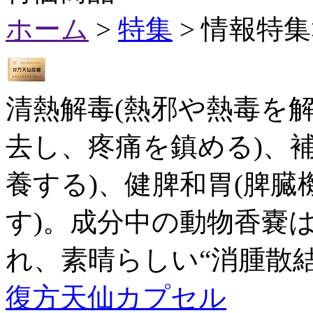
ホーム
>
特集
> 情報特
清熱解毒(熱邪や熱毒を解
去し、疼痛を鎮める)、
養する)、健脾和胃(脾
す)。成分中の動物香嚢
れ、素晴らしい“消腫散
復方天仙カプセル