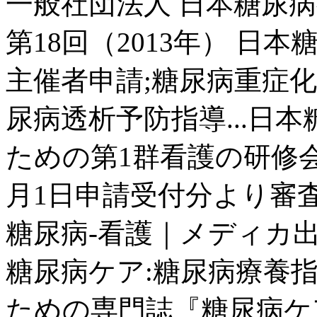
一般社団法人 日本糖尿
第18回（2013年） 日
主催者申請;糖尿病重症化
尿病透析予防指導...日
ための第1群看護の研修会
月1日申請受付分より審査費用
糖尿病-看護｜メディカ
糖尿病ケア:糖尿病療養
ための専門誌『糖尿病ケ