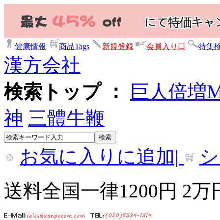
健康情報
商品Tags
新規登録
会員入り口
特集
漢方会社
検索トップ ：
巨人倍増
神
三體牛鞭
お気に入りに追加|
シ
送料全国一律1200円 2