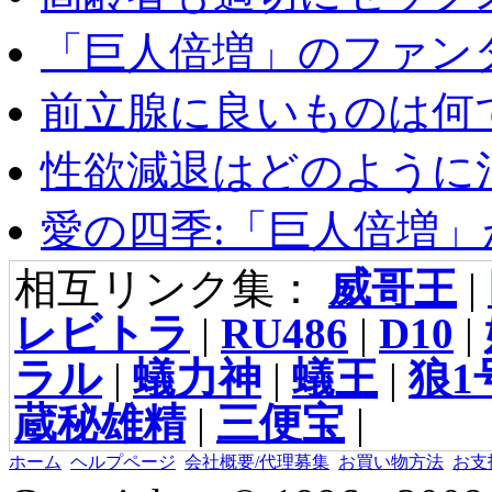
「巨人倍増」のファンタ
前立腺に良いものは何
性欲減退はどのように治
愛の四季:「巨人倍増」が
相互リンク集：
威哥王
|
レビトラ
|
RU486
|
D10
|
ラル
|
蟻力神
|
蟻王
|
狼1
蔵秘雄精
|
三便宝
|
ホーム
ヘルプページ
会社概要/代理募集
お買い物方法
お支