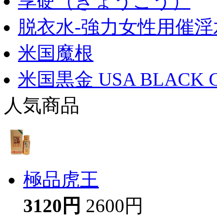
享硬（きょうこう）
脱衣水-強力女性用催淫
米国魔根
米国黒金 USA BLACK 
人気商品
極品虎王
3120円
2600円