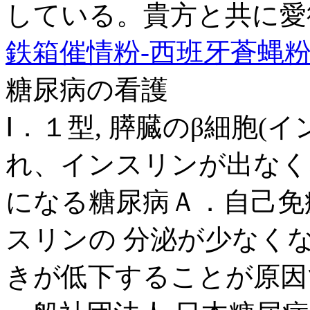
している。貴方と共に愛
鉄箱催情粉-西班牙蒼蝿粉20
糖尿病の看護
Ⅰ．１型, 膵臓のβ細胞(
れ、インスリンが出なく
になる糖尿病Ａ．自己免疫
スリンの 分泌が少なく
きが低下することが原因