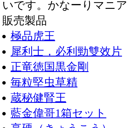
いです。かなーりマニアック
販売製品
極品虎王
犀利士，必利勁雙效片
正竜徳国黒金剛
毎粒堅虫草精
蔵秘健腎王
藍金偉哥1箱セット