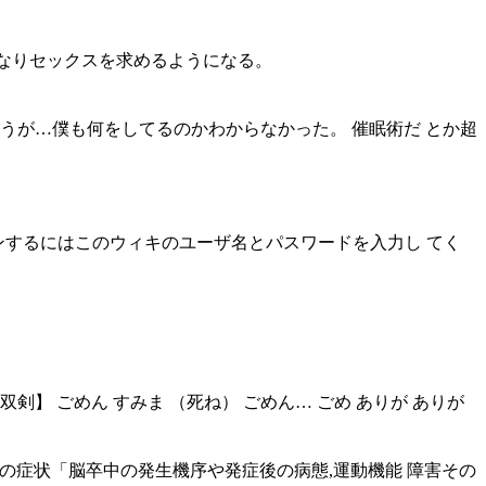
くなりセックスを求めるようになる。
うが…僕も何をしてるのかわからなかった。 催眠術だ とか超
ログインするにはこのウィキのユーザ名とパスワードを入力し てく
ね 【双剣】 ごめん すみま （死ね） ごめん… ごめ ありが ありが
痺の症状「脳卒中の発生機序や発症後の病態,運動機能 障害その