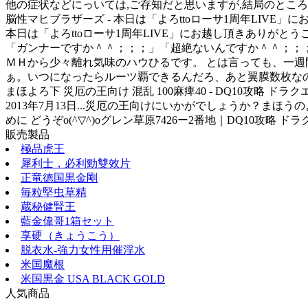
他の症状などにっいては,ご存知だと思いますが,結局のところ
脳性マヒブラザーズ - 本日は「よろttoローサ1周年LIVE」にお
本日は「よろttoローサ1周年LIVE」にお越し頂きありがと
「ガンナーですか＾＾；；；」「超絶ないんですか＾＾；；
ＭＨから少々離れ気味のハウひるです。 とは言っても、一週
ぁ。いつになったらルーツ覇できるんだろ、あと翼膜数枚な
まほよろ下 災厄の王向け 混乱 100麻痺40 - DQ10攻略 ドラク
2013年7月13日...災厄の王向けにいかがでしょうか？まほ
めに どうぞo(^▽^)oグレン草原7426ー2番地｜DQ10攻略 ドラクエ1
販売製品
極品虎王
犀利士，必利勁雙效片
正竜徳国黒金剛
毎粒堅虫草精
蔵秘健腎王
藍金偉哥1箱セット
享硬（きょうこう）
脱衣水-強力女性用催淫水
米国魔根
米国黒金 USA BLACK GOLD
人気商品