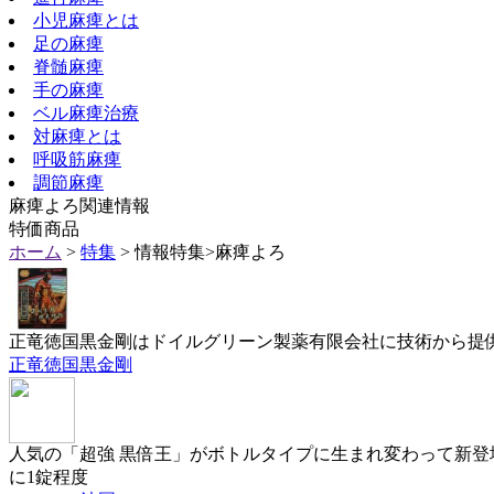
小児麻痺とは
足の麻痺
脊髄麻痺
手の麻痺
ベル麻痺治療
対麻痺とは
呼吸筋麻痺
調節麻痺
麻痺よろ関連情報
特価商品
ホーム
>
特集
> 情報特集>麻痺よろ
正竜徳国黒金剛はドイルグリーン製薬有限会社に技術から提
正竜徳国黒金剛
人気の「超強 黒倍王」がボトルタイプに生まれ変わって新登
に1錠程度