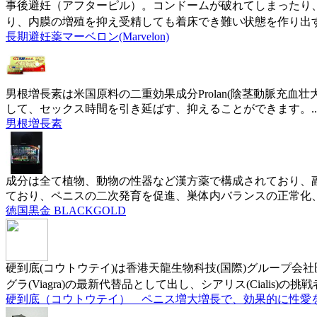
事後避妊（アフターピル）。コンドームが破れてしまったり、事
り、内膜の増殖を抑え受精しても着床でき難い状態を作り出
長期避妊薬マーベロン(Marvelon)
男根増長素は米国原料の二重効果成分Prolan(陰茎動脈充血
して、セックス時間を引き延ばす、抑えることができます。...男根
男根増長素
成分は全て植物、動物の性器など漢方薬で構成されており、
ており、ペニスの二次発育を促進、巣体内バランスの正常化
徳国黒金 BLACKGOLD
硬到底(コウトウテイ)は香港天龍生物科技(国際)グループ会
グラ(Viagra)の最新代替品として出し、シアリス(Cialis)の
硬到底（コウトウテイ） ペニス増大増長で、効果的に性愛