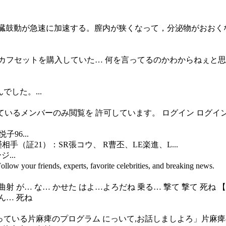
用後、心臓鼓動が急速に加速する。膣内が狭くなって，分泌物がおお
カフセットを購入していた… 何を言ってるのかわからねぇと思
でした。...
グインしているメンバーのみ閲覧を 許可しています。 ログイン 
96...
手（証21）：SR張コウ、 R曹丕、LE楽進、L...
ジ...
ow your friends, experts, favorite celebrities, and breaking news.
 麻痺曲射 が… な… かせた はよ…よろだね 乗る… 撃て 撃て 死
ん… 死ね
行っている片麻痺のプログラム にっいて,お話しましよろ」片麻