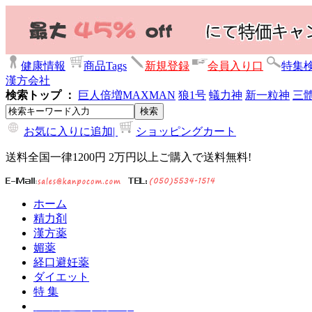
健康情報
商品Tags
新規登録
会員入り口
特集
漢方会社
検索トップ ：
巨人倍増
MAXMAN
狼1号
蟻力神
新一粒神
三
お気に入りに追加|
ショッピングカート
送料全国一律1200円 2万円以上ご購入で送料無料!
ホーム
精力剤
漢方薬
媚薬
経口避妊薬
ダイエット
特 集
ショッピングカート