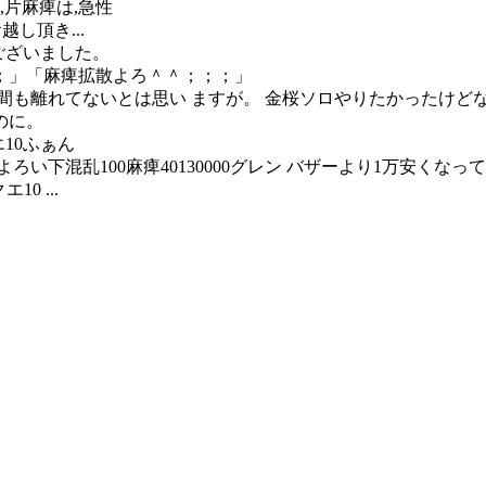
,片麻痺は,急性
越し頂き...
うございました。
；」「麻痺拡散よろ＾＾；；；」
間も離れてないとは思い ますが。 金桜ソロやりたかったけどな
のに。
エ10ふぁん
うのよろい下混乱100麻痺40130000グレン バザーより1万
0 ...