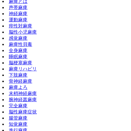
麻痺とは
声帯麻痺
神経麻痺
運動麻痺
痙性対麻痺
脳性小児麻痺
感覚麻痺
麻痺性貝毒
全身麻痺
睡眠麻痺
脳梗塞麻痺
麻痺リハビリ
下肢麻痺
骨神経麻痺
麻痺よろ
末梢神経麻痺
腕神経叢麻痺
完全麻痺
脳性麻痺症状
腸管麻痺
知覚麻痺
進行麻痺