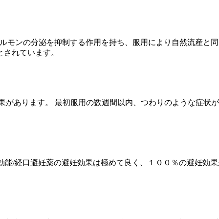
黄体ホルモンの分泌を抑制する作用を持ち、服用により自然流産
とされています。
果があります。 最初服用の数週間以内、つわりのような症状
blets)，効能/経口避妊薬の避妊効果は極めて良く、１００％の避妊効果があります