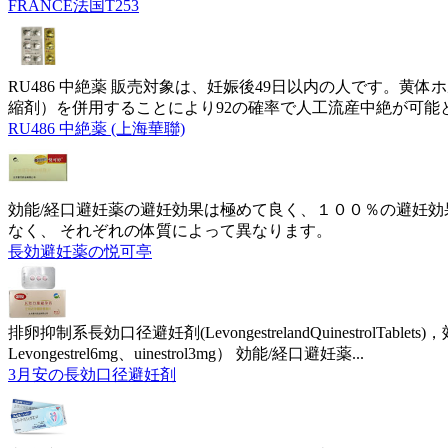
FRANCE法国T253
RU486 中絶薬 販売対象は、妊娠後49日以内の人です。
縮剤）を併用することにより92の確率で人工流産中絶が可能
RU486 中絶薬 (上海華聯)
効能/経口避妊薬の避妊効果は極めて良く、１００％の避妊効
なく、 それぞれの体質によって異なります。
長効避妊薬の悦可亭
排卵抑制系長効口径避妊剤(LevongestrelandQuinestrolTa
Levongestrel6mg、uinestrol3mg） 効能/経口避妊薬...
3月安の長効口径避妊剤