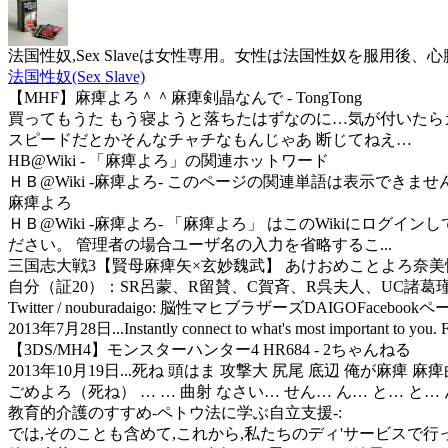
法国性奴,Sex Slaveは女性専用。女性は法国性奴を服
法国性奴(Sex Slave)
【MHF】麻痺よろ＾＾麻痺剣晶なんで - TongTong
買ってもうた もう寝ようと落ちたはずなのに…気が付いたら
スピードだとかそんなチャチなもんじゃあ 断じてねえ…
HB@Wiki - 「麻痺よろ」の関連ホットワード
ＨＢ@Wiki -麻痺よろ- このページの関連単語は表示できません
麻痺よろ
ＨＢ@Wiki -麻痺よろ- 「麻痺よろ」 はこのWikiにロ
ださい。 管理者の場合ユーザ名の入力を省略するこ...
三国志大戦3【賢母麻痺矢×玄妙魏武】 あけおめことよろ奈美悦子
自分（証20）：SR呂蒙、R留賛、C賀斉、R呉夫人、UC諸葛瑾相
Twitter / nouburadaigo: 脳性マヒブラザーズDAIGOFacebookペー
2013年7月28日...Instantly connect to what's most important to you. Foll
【3DS/MH4】モンスターハンター4 HR684 - 2ちゃんねる
2013年10月19日...死ね 頭はま 攻撃大 尻尾 底辺 俺が麻痺
ごめよろ（死ね） … … 曲射 なさい… せん… ん… と… と… 
教育的介護のすすめ-ペトウ法に学ぶ自立支援-:
では,そのことも含めて,これから,私たちのディ'サービスで