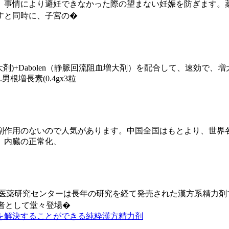
情により避妊できなかった際の望まない妊娠を防ぎます。薬に含ま
すと同時に、子宮の�
壮大剤)+Dabolen（静脈回流阻血増大剤）を配合して、速効
増長素(0.4gx3粒
副作用のないので人気があります。中国全国はもとより、世界
、内臓の正常化、
社医薬研究センターは長年の研究を経て発売された漢方系精力剤
挑戦者として堂々登場�
を解決することができる純粋漢方精力剤