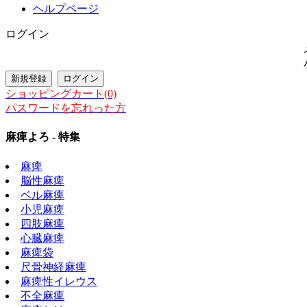
ヘルプページ
ログイン
ショッピングカート(0)
パスワードを忘れった方
麻痺よろ - 特集
麻痺
脳性麻痺
ベル麻痺
小児麻痺
四肢麻痺
心臓麻痺
麻痺袋
尺骨神経麻痺
麻痺性イレウス
不全麻痺