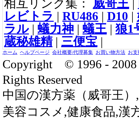
相互リンク集：
威哥王
|
レビトラ
|
RU486
|
D10
|
ラル
|
蟻力神
|
蟻王
|
狼1
蔵秘雄精
|
三便宝
|
ホーム
ヘルプページ
会社概要/代理募集
お買い物方法
お支
Copyright © 1996 - 2
Rights Reserved
中国の漢方薬（威哥王）,
美容コスメ,健康食品,漢