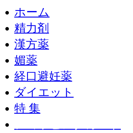
ホーム
精力剤
漢方薬
媚薬
経口避妊薬
ダイエット
特 集
ショッピングカート