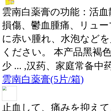
雲南白薬膏の功能：活血
損傷、鬱血腫痛、リュー
に赤い腫れ、水泡などを
ください。 本产品黑褐
少 ... ,汉药、家庭常
雲南白薬膏(5片/箱)
止血して、痛みを抑えて