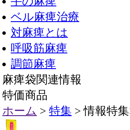
手の麻痺
ベル麻痺治療
対麻痺とは
呼吸筋麻痺
調節麻痺
麻痺袋関連情報
特価商品
ホーム
>
特集
> 情報特