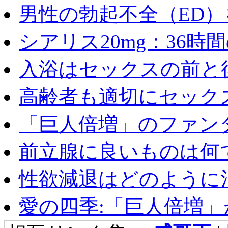
男性の勃起不全（ED）を
シアリス20mg：36時間の
入浴はセックスの前と後
高齢者も適切にセックス
「巨人倍増」のファンタ
前立腺に良いものは何
性欲減退はどのように治
愛の四季:「巨人倍増」が