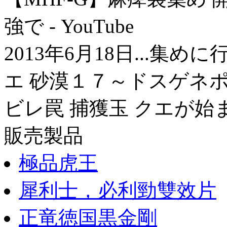
強で - YouTube
2013年6月18日...集
エ 砂漠１７～ドスゲネポ
ビレ罠 捕獲玉 クエが始ま.
販売製品
極品虎王
犀利士，必利勁雙效片
正竜徳国黒金剛