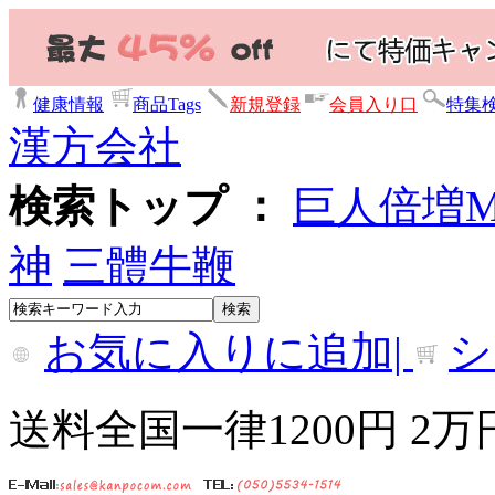
健康情報
商品Tags
新規登録
会員入り口
特集
漢方会社
検索トップ ：
巨人倍増
神
三體牛鞭
お気に入りに追加|
シ
送料全国一律1200円 2