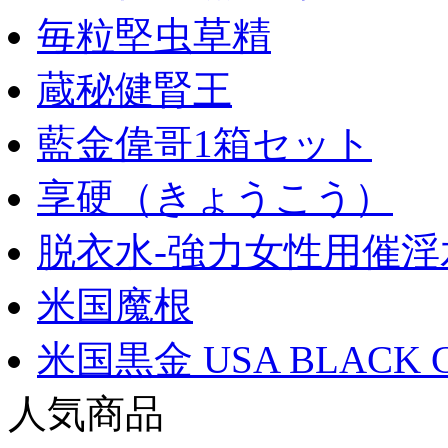
毎粒堅虫草精
蔵秘健腎王
藍金偉哥1箱セット
享硬（きょうこう）
脱衣水-強力女性用催淫
米国魔根
米国黒金 USA BLACK 
人気商品