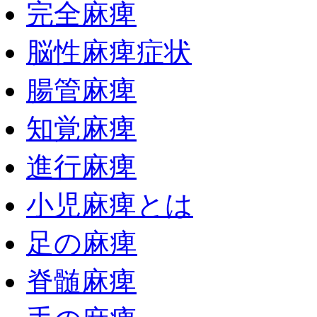
完全麻痺
脳性麻痺症状
腸管麻痺
知覚麻痺
進行麻痺
小児麻痺とは
足の麻痺
脊髄麻痺