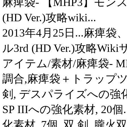
麻痺袋- 【MHP3】モン
(HD Ver.)攻略wiki...
2013年4月25日...
ル3rd (HD Ver.)攻略Wik
アイテム/素材/麻痺袋- MHF
調合,麻痺袋＋トラップツー
剣, デスパライズへの強化
SP IIIへの強化素材, 2
化素材, 7個. 双 剣, 朧火