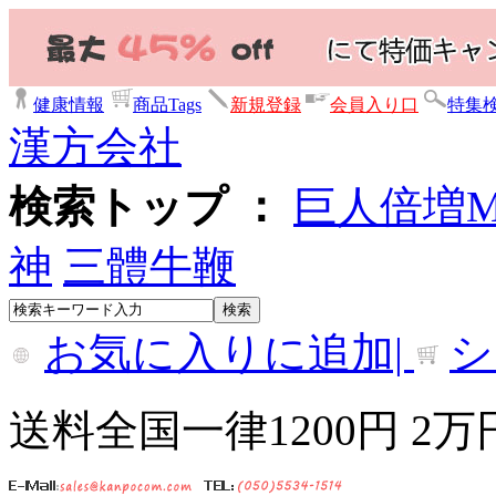
健康情報
商品Tags
新規登録
会員入り口
特集
漢方会社
検索トップ ：
巨人倍増
神
三體牛鞭
お気に入りに追加|
シ
送料全国一律1200円 2