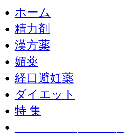
ホーム
精力剤
漢方薬
媚薬
経口避妊薬
ダイエット
特 集
ショッピングカート