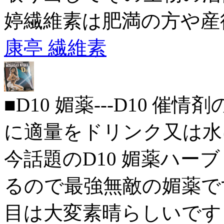
婷繊維素は肥満の方や産
康亭 繊維素
■D10 媚薬---D10 催
に適量をドリンク又は水
今話題のD10 媚薬ハーブ
るので最強無敵の媚薬です。
目は大変素晴らしいです