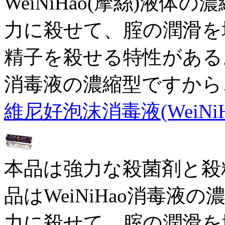
WeiNiHao(摩絲)液
力に殺せて、腟の潤滑を
精子を殺せる特性がある。本
消毒液の濃縮型ですから
維尼好泡沫消毒液(WeiNiH
本品は強力な殺菌剤と殺
品はWeiNiHao消毒
力に殺せて、腟の潤滑を