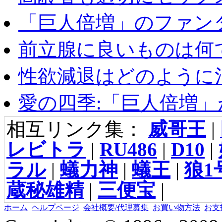
「巨人倍増」のファンタ
前立腺に良いものは何
性欲減退はどのように治
愛の四季:「巨人倍増」が
相互リンク集：
威哥王
|
レビトラ
|
RU486
|
D10
|
ラル
|
蟻力神
|
蟻王
|
狼1
蔵秘雄精
|
三便宝
|
ホーム
ヘルプページ
会社概要/代理募集
お買い物方法
お支