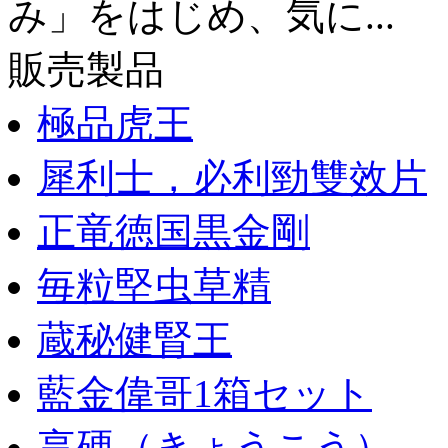
み」をはじめ、気に...
販売製品
極品虎王
犀利士，必利勁雙效片
正竜徳国黒金剛
毎粒堅虫草精
蔵秘健腎王
藍金偉哥1箱セット
享硬（きょうこう）