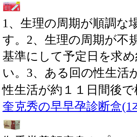
1、生理の周期が順調な
す。2、生理の周期が不
基準にして予定日を求め
い。3、ある回の性生活
性生活が約１１日間後で
奎克秀の早早孕診断盒(1本