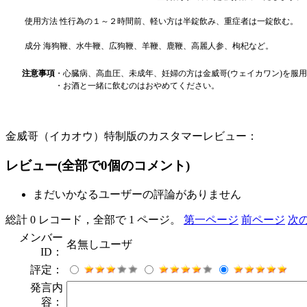
使用方法
性行為の１～２時間前、軽い方は半錠飲み、重症者は一錠飲む。
成分
海狗鞭、水牛鞭、広狗鞭、羊鞭、鹿鞭、高麗人参、枸杞など。
注意事項
・
心臓病、高血圧、未成年、妊婦の方は金
威哥
(
ウェイカワン
)
を服
・
お酒と一緒に飲むのはおやめてください。
金威哥（イカオウ）特制版のカスタマーレビュー：
レビュー
(全部で
0
個のコメント)
まだいかなるユーザーの評論がありません
総計 0 レコード，全部で 1 ページ。
第一ページ
前ページ
次
メンバー
名無しユーザ
ID：
評定：
発言内
容：