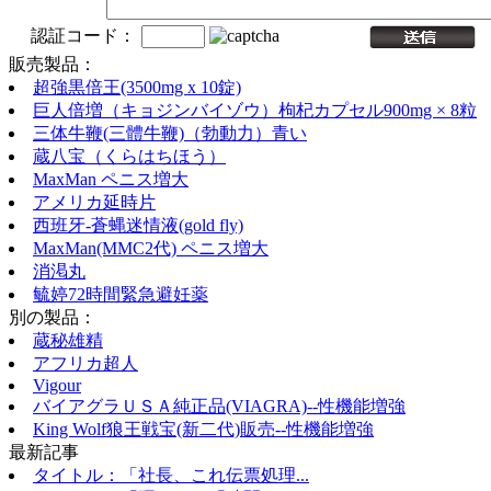
認証コード：
販売製品：
超強黒倍王(3500mg x 10錠)
巨人倍増（キョジンバイゾウ）枸杞カプセル900mg × 8粒
三体牛鞭(三體牛鞭)（勃動力）青い
蔵八宝（くらはちほう）
MaxMan ペニス増大
アメリカ延時片
西班牙-蒼蝿迷情液(gold fly)
MaxMan(MMC2代) ペニス増大
消渇丸
毓婷72時間緊急避妊薬
別の製品：
蔵秘雄精
アフリカ超人
Vigour
バイアグラＵＳＡ純正品(VIAGRA)--性機能増強
King Wolf狼王戦宝(新二代)販売--性機能増強
最新記事
タイトル：「社長、これ伝票処理...