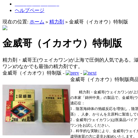
ショッピングカート
ヘルプページ
現在の位置:
ホーム
精力剤
金威哥（イカオウ）特制版
>
>
金威哥（イカオウ）特制版
精力剤・威哥王(ウェイカワン)が上海で圧倒的人気である。
ワン)のなかでも最強の精力剤です。
金威哥（イカオウ）特制版 -
-
金威哥（イカオウ）特制版商
精力剤
・
金威哥
(
ウェイカワン
)
が上
の本家「錦州中美」の製品で、金威哥
(
ウ
適応症：
1
．陰茎海綿体の弛緩反応を増強し，陰
茎）、人参、かりんを主原料に製造して
2
．金威哥
(
ウェイカワン
)
は医薬品バイア
ワン
)
をお試しください。
3
．科学的な実験により、金威哥
(
ウェイ
虚弱体質の方に是非お勧めいたします。