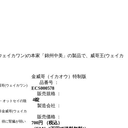
ウェイカワン)の本家「錦州中美」の製品で、威哥王(ウェイカ
金威哥（イカオウ）特制版
品番号 ：
威哥
(
ウェイカワン
)
ECS000578
販売規格 ：
4錠
・
オットセイの陰
製造会社 ：
非金威哥
(
ウェイカ
販売価格 ：
。得に腎臓が弱い
700円 （税込）