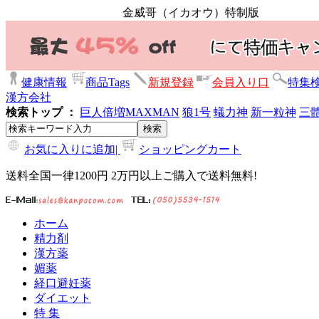
金威哥（イカオウ）特制版
健康情報
商品Tags
新規登録
会員入り口
特集
漢方会社
検索トップ ：
巨人倍増
MAXMAN
狼1号
蟻力神
新一粒神
三
お気に入りに追加|
ショッピングカート
送料全国一律1200円 2万円以上ご購入で送料無料!
ホーム
精力剤
漢方薬
媚薬
経口避妊薬
ダイエット
特 集