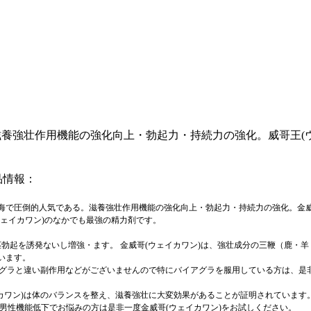
滋養強壮作用機能の強化向上・勃起力・持続力の強化。威哥王(
品情報：
海で圧倒的人気である。滋養強壮作用機能の強化向上
・
勃起力
・
持続力の強化。金
ェイカワン
)
のなかでも最強の精力剤です。
茎勃起を誘発ないし増強
・
ます。 金威哥
(
ウェイカワン
)
は、強壮成分の三鞭（鹿
・
羊
います。
グラと違い副作用などがございませんので特にバイアグラを服用している方は、是
カワン
)
は体のバランスを整え、滋養強壮に大変効果があることが証明されています
 男性機能低下でお悩みの方は是非一度金威哥
(
ウェイカワン
)
をお試しください。