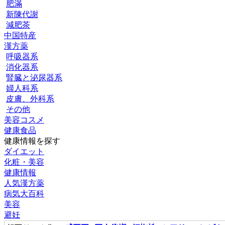
肥滿
新陳代謝
減肥茶
中国特産
漢方薬
呼吸器系
消化器系
腎臓と泌尿器系
婦人科系
皮膚、外科系
その他
美容コスメ
健康食品
健康情報を探す
ダイエット
化粧・美容
健康情報
人気漢方薬
病気大百科
美容
避妊