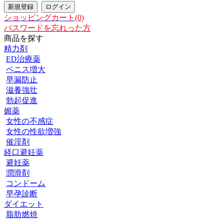
ショッピングカート(0)
パスワードを忘れった方
商品を探す
精力剤
ED治療薬
ペニス増大
早漏防止
滋養強壮
勃起促進
媚薬
女性の不感症
女性の性欲増強
催淫剤
経口避妊薬
避妊薬
潤滑剤
コンドーム
早孕診断
ダイエット
脂肪燃焼