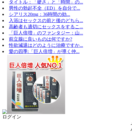
タイトル：「硬さ」と「時間」の...
男性の勃起不全（ED）を自分で...
シアリス20mg：36時間の効...
入浴はセックスの前と後のどちら...
高齢者も適切にセックスをするこ...
「巨人倍増」のファンタジー：山...
前立腺に良いものは何ですか?
性欲減退はどのように治療ですか...
愛の四季:「巨人倍増」が導く仲...
ログイン