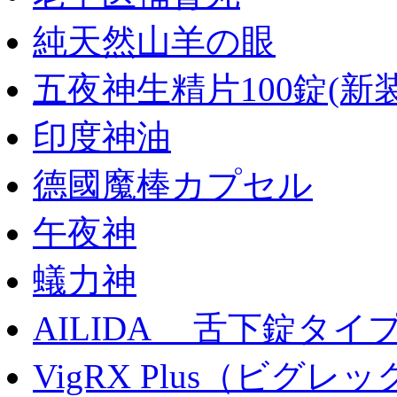
純天然山羊の眼
五夜神生精片100錠(新装
印度神油
德國魔棒カプセル
午夜神
蟻力神
AILIDA 舌下錠タイ
VigRX Plus（ビグ