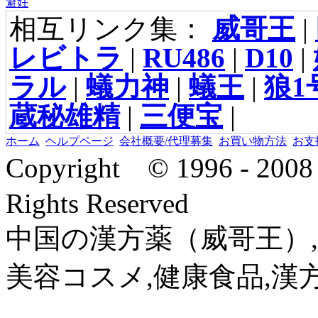
避妊
相互リンク集：
威哥王
|
レビトラ
|
RU486
|
D10
|
ラル
|
蟻力神
|
蟻王
|
狼1
蔵秘雄精
|
三便宝
|
ホーム
ヘルプページ
会社概要/代理募集
お買い物方法
お支
Copyright © 1996 - 2
Rights Reserved
中国の漢方薬（威哥王）,
美容コスメ,健康食品,漢