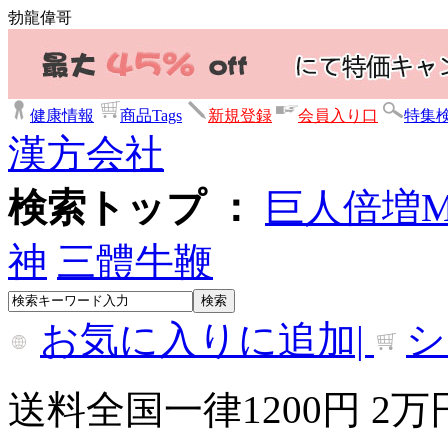
勃龍偉哥
健康情報
商品Tags
新規登録
会員入り口
特集
漢方会社
検索トップ ：
巨人倍増
神
三體牛鞭
お気に入りに追加|
シ
送料全国一律1200円 2