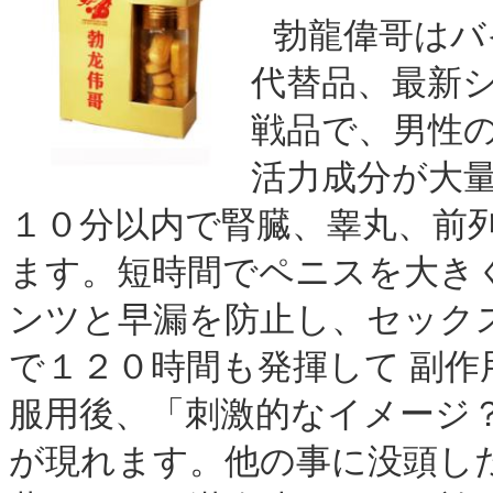
勃龍偉哥はバ
代替品、最新
戦品で、男性
活力成分が大
１０分以内で腎臓、睾丸、前列
ます。短時間でペニスを大き
ンツと早漏を防止し、セック
で１２０時間も発揮して 副
服用後、「刺激的なイメージ
が現れます。他の事に没頭し