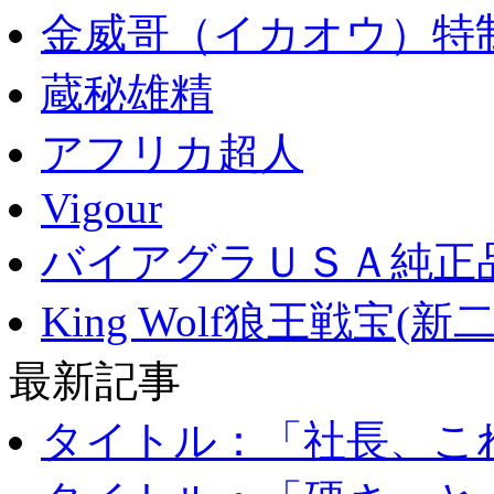
金威哥（イカオウ）特
蔵秘雄精
アフリカ超人
Vigour
バイアグラＵＳＡ純正品(
King Wolf狼王戦宝(
最新記事
タイトル：「社長、これ