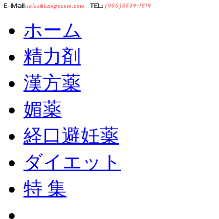
ホーム
精力剤
漢方薬
媚薬
経口避妊薬
ダイエット
特 集
ショッピングカート