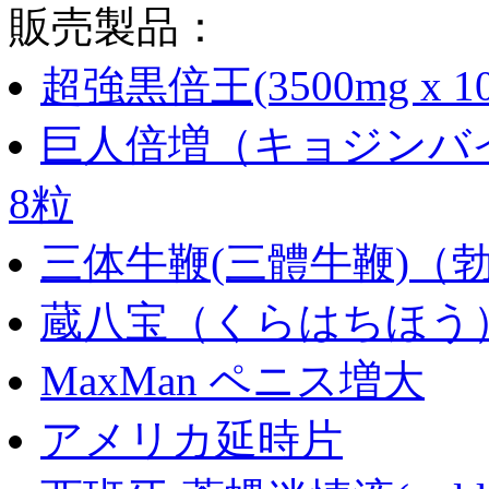
販売製品：
超強黒倍王(3500mg x 1
巨人倍増（キョジンバイ
8粒
三体牛鞭(三體牛鞭)（
蔵八宝（くらはちほう
MaxMan ペニス増大
アメリカ延時片