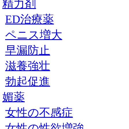
精力剤
ED治療薬
ペニス増大
早漏防止
滋養強壮
勃起促進
媚薬
女性の不感症
女性の性欲増強