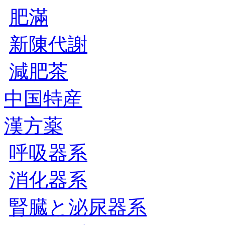
肥滿
新陳代謝
減肥茶
中国特産
漢方薬
呼吸器系
消化器系
腎臓と泌尿器系