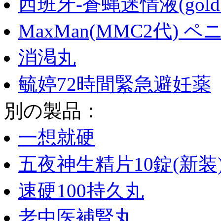
西班牙-蒼蝿迷情液(gold f
MaxMan(MMC2代) 
消渇丸
毓婷72時間緊急避妊薬
別の製品：
一想就硬
五夜神生精片10錠(新装
速硬100持久丸
老中医補腎丸