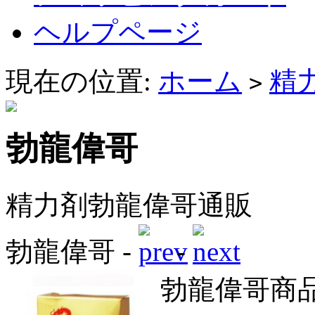
ヘルプページ
現在の位置:
ホーム
精
>
勃龍偉哥
精力剤勃龍偉哥通販
勃龍偉哥 -
-
勃龍偉哥商