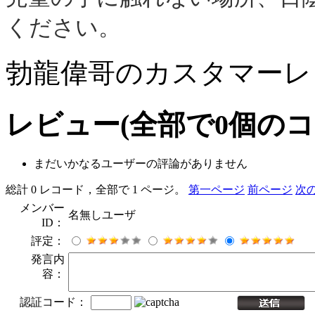
ください。
勃龍偉哥のカスタマーレ
レビュー
(全部で
0
個のコ
まだいかなるユーザーの評論がありません
総計 0 レコード，全部で 1 ページ。
第一ページ
前ページ
次
メンバー
名無しユーザ
ID：
評定：
発言内
容：
認証コード：