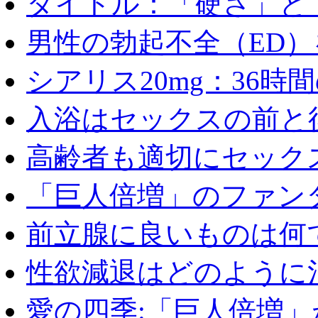
タイトル：「硬さ」と「
男性の勃起不全（ED）を
シアリス20mg：36時間の
入浴はセックスの前と後
高齢者も適切にセックス
「巨人倍増」のファンタ
前立腺に良いものは何
性欲減退はどのように治
愛の四季:「巨人倍増」が