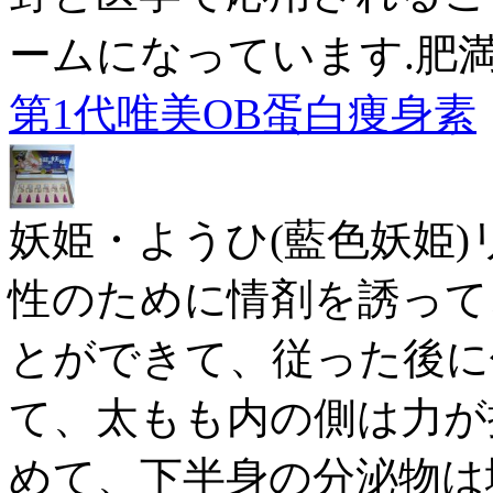
ームになっています.肥
第1代唯美OB蛋白痩身素
妖姫・ようひ(藍色妖姫)
性のために情剤を誘って
とができて、従った後に
て、太もも内の側は力が
めて、下半身の分泌物は