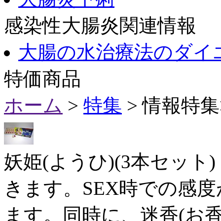
感染性大腸炎関連情報
大腸の水治療法のダイ
特価商品
ホーム
>
特集
> 情報特
妖姫(ようひ)(3本セッ
きます。SEX時での感
ます。同時に、迷香(お