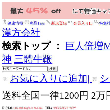
健康情報
商品Tags
新規登録
会員入り口
特集
漢方会社
検索トップ ：
巨人倍増
神
三體牛鞭
お気に入りに追加|
シ
送料全国一律1200円 2