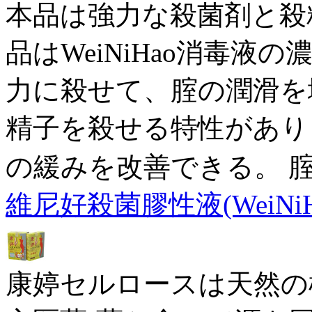
本品は強力な殺菌剤と殺
品はWeiNiHao消毒
力に殺せて、腟の潤滑を
精子を殺せる特性があり
の緩みを改善できる。 
維尼好殺菌膠性液(WeiNiH
康婷セルロースは天然の