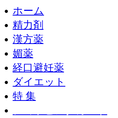
ホーム
精力剤
漢方薬
媚薬
経口避妊薬
ダイエット
特 集
ショッピングカート