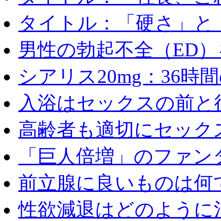
タイトル：「硬さ」と「
男性の勃起不全（ED）を
シアリス20mg：36時間の
入浴はセックスの前と後
高齢者も適切にセックス
「巨人倍増」のファンタ
前立腺に良いものは何
性欲減退はどのように治