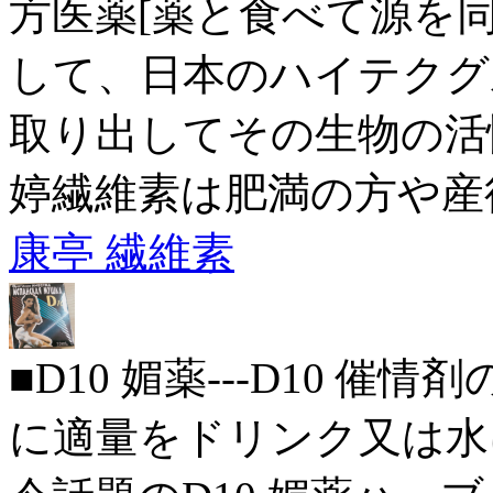
方医薬[薬と食べて源を
して、日本のハイテクグ
取り出してその生物の活
婷繊維素は肥満の方や産
康亭 繊維素
■D10 媚薬---D10 催
に適量をドリンク又は水