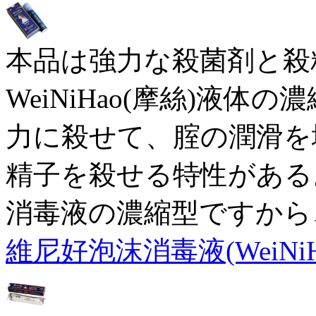
本品は強力な殺菌剤と殺
WeiNiHao(摩絲)液
力に殺せて、腟の潤滑を
精子を殺せる特性がある。本
消毒液の濃縮型ですから
維尼好泡沫消毒液(WeiNiH