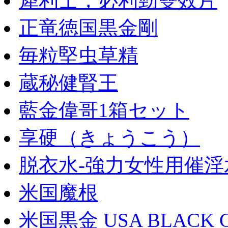
犀利士，必利勁雙效片
正竜徳国黒金剛
毎粒堅虫草精
蔵秘健腎王
藍金偉哥1箱セット
享硬（きょうこう）
脱衣水-強力女性用催淫
米国魔根
米国黒金 USA BLACK 