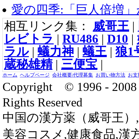
愛の四季:「巨人倍増」が
相互リンク集：
威哥王
|
レビトラ
|
RU486
|
D10
|
ラル
|
蟻力神
|
蟻王
|
狼1
蔵秘雄精
|
三便宝
|
ホーム
ヘルプページ
会社概要/代理募集
お買い物方法
お支
Copyright © 1996 - 2
Rights Reserved
中国の漢方薬（威哥王）,
美容コスメ,健康食品,漢