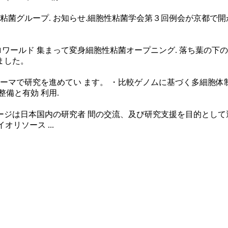
ループ. お知らせ.細胞性粘菌学会第３回例会が京都で開かれました.
ロワールド 集まって変身細胞性粘菌オープニング. 落ち葉の下の
ました。
ーマで研究を進めてい ます。 ・比較ゲノムに基づく多細胞体制
備と有効 利用.
本国内の研究者 間の交流、及び研究支援を目的として運営されていま
オリソース ...