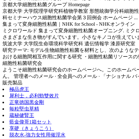
京都大学細胞性粘菌グループ Homepage
京都大学 大学院理学研究科植物学教室 形態統御学分科細胞性粘菌グ
科セミナーハウス細胞性粘菌学会第３回例会 ホームページ ...
集まって変身細胞性粘菌｜NHK for School - NHKオンライン
ミクロワールド 集まって変身細胞性粘菌オープニング. ミク
さまざまな生き物がすんでいます。小さなキノコが生えてい
筑波大学 大学院生命環境科学研究科 遺伝情報学 漆原研究室
研究テーマ: モデル生物細胞性粘菌を材料とし、次のようなテ
おける細胞間相互作用に関する研究 ・細胞性粘菌リソースの整
細胞性粘菌研究会
ようこそ細胞性粘菌研究会のホームページへ。このホームページは日
ん。 管理者へのメール · 全会員へのメール · 「ナショナル バイ
販売製品
極品虎王
犀利士，必利勁雙效片
正竜徳国黒金剛
毎粒堅虫草精
蔵秘健腎王
藍金偉哥1箱セット
享硬（きょうこう）
脱衣水-強力女性用催淫水