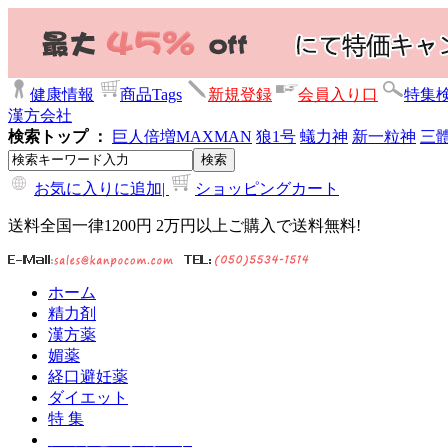
健康情報
商品Tags
新規登録
会員入り口
特集
漢方会社
検索トップ ：
巨人倍増
MAXMAN
狼1号
蟻力神
新一粒神
三
お気に入りに追加|
ショッピングカート
送料全国一律1200円 2万円以上ご購入で送料無料!
ホーム
精力剤
漢方薬
媚薬
経口避妊薬
ダイエット
特 集
ショッピングカート