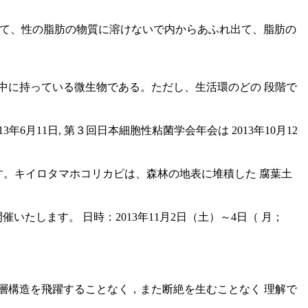
きて、性の脂肪の物質に溶けないで内からあふれ出て、脂肪の
中に持っている微生物である。ただし、生活環のどの 段階で
6月11日, 第３回日本細胞性粘菌学会年会は 2013年10月12
um)です。キイロタマホコリカビは、森林の地表に堆積した 腐葉土
たします。 日時：2013年11月2日（土）～4日（ 月；
層構造を飛躍することなく，また断絶を生むことなく 理解で