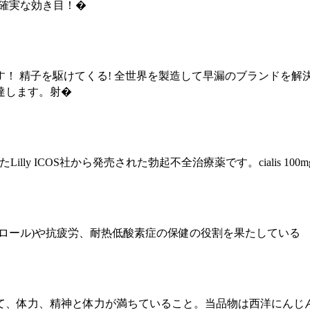
で確実な効き目！�
！ 精子を駆けてくる! 全世界を製造して早漏のブランドを解
達します。射�
たLilly ICOS社から発売された勃起不全治療薬です。cialis 100mg、
ロール)や抗疲労、耐热低酸素症の保健の役割を果たしている
て、体力、精神と体力が満ちていること。当品物は西洋にんじ