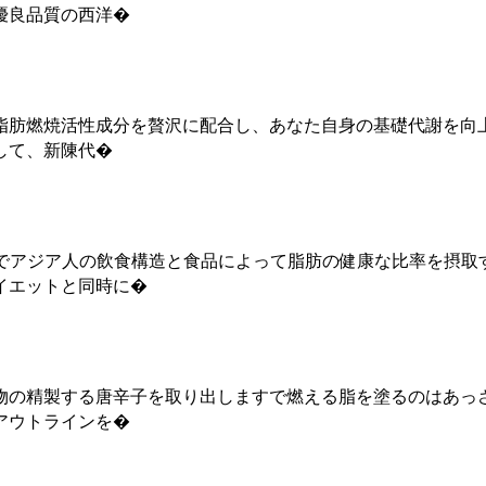
優良品質の西洋�
脂肪燃焼活性成分を贅沢に配合し、あなた自身の基礎代謝を向
して、新陳代�
上でアジア人の飲食構造と食品によって脂肪の健康な比率を摂取
イエットと同時に�
が物の精製する唐辛子を取り出しますで燃える脂を塗るのはあ
アウトラインを�