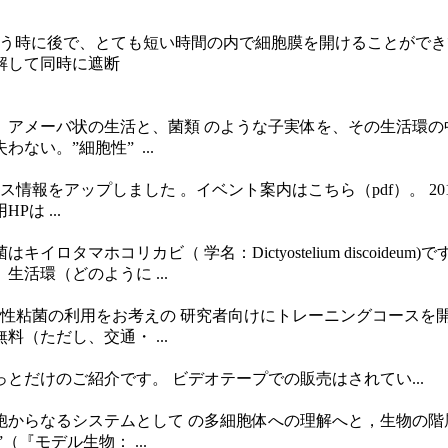
会う時に後で、とても短い時間の内で細胞膜を開けることがで
解して同時に遮断
アメーバ状の生活と、菌類 のような子実体を、その生活環の
い。”細胞性” ...
.
情報をアップしました 。イベント案内はこちら（pdf）。 2013年
は ...
タマホコリカビ（ 学名：Dictyostelium discoide
活環（どのように ...
粘菌の利用をお考えの 研究者向けにトレーニングコースを開催い
料（ただし、交通・ ...
だけのご紹介です。 ビデオテープでの販売はされてい...
からなるシステムとして の多細胞体への理解へと，生物の階
『モデル生物： ...