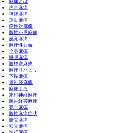
麻痺とは
声帯麻痺
神経麻痺
運動麻痺
痙性対麻痺
脳性小児麻痺
感覚麻痺
麻痺性貝毒
全身麻痺
睡眠麻痺
脳梗塞麻痺
麻痺リハビリ
下肢麻痺
骨神経麻痺
麻痺よろ
末梢神経麻痺
腕神経叢麻痺
完全麻痺
脳性麻痺症状
腸管麻痺
知覚麻痺
進行麻痺