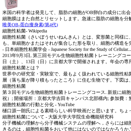
米国の科学者は発見して、脂肪の細胞がOB卵白の成分に出
細胞膜はまた自然とリセットします。急速に脂肪の細胞を分
唯美OB-蛋白痩身素(第4代)
細胞性粘菌- Wikipedia
細胞性粘菌（さいぼうせいねんきん）とは、変形菌と同様に、
も、単細胞かまたはそれが集合した形を取り、細胞の構造を失わな
- 日本細胞性粘菌学会 - Japanese Society for the Study of Cellular..
2013年9月3日, 第三回モデル生物細胞性粘菌トレーニングコース
日（土）、13日（日）に京都大学で開催されます。年会の専用HP
細胞性粘菌とは？
世界中の研究室・実験室で、最もよく扱われている細胞性粘菌はキイロ
層（落ち葉が降り積もったところ）に住む生物です。下図は、生
細胞性粘菌
第３回モデル生物細胞性粘菌トレーニングコース. 新規に細胞性
祝）; 開催場所：京都大学吉田キャンパス北部構内; 参加費：無
細胞性粘菌の行動と分化 - YouTube
樋口源一朗氏による素晴らしい科学映画だと思います。ちょっと
細胞性粘菌について - 大阪大学大学院生命機能研究科
分子機械の理解から分子機械システムの理解へ，さらには細胞
きるのは，細胞性粘菌をおいて他にはないのではなかろうか.”（