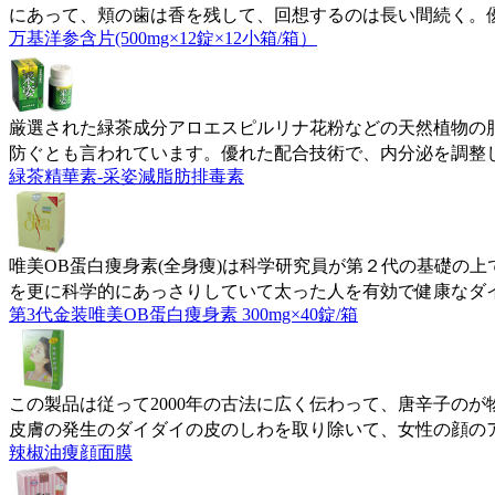
にあって、頬の歯は香を残して、回想するのは長い間続く。
万基洋参含片(500mg×12錠×12小箱/箱）
厳選された緑茶成分アロエスピルリナ花粉などの天然植物の
防ぐとも言われています。優れた配合技術で、内分泌を調整
緑茶精華素-采姿減脂肪排毒素
唯美OB蛋白痩身素(全身痩)は科学研究員が第２代の基礎の
を更に科学的にあっさりしていて太った人を有効で健康なダ
第3代金装唯美OB蛋白痩身素 300mg×40錠/箱
この製品は従って2000年の古法に広く伝わって、唐辛子の
皮膚の発生のダイダイの皮のしわを取り除いて、女性の顔の
辣椒油痩顔面膜