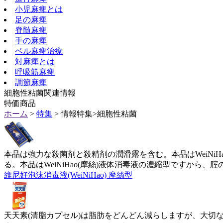
小児麻痺とは
足の麻痺
脊髄麻痺
手の麻痺
ベル麻痺治療
対麻痺とは
呼吸筋麻痺
調節麻痺
細胞性粘菌関連情報
特価商品
ホーム
>
特集
> 情報特集>細胞性粘菌
本品は強力な殺菌剤と殺精剤の潤滑露を含む。本品はWeiNi
る。本品はWeiNiHao(摩絲)液体消毒液の濃縮型ですから、
維尼好泡沫消毒液(WeiNiHao) 摩絲型
天天素(清脂カプセル)は脂肪をどんどん減らしますが、大