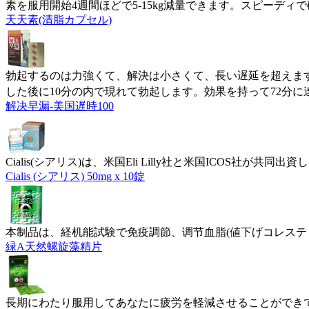
素を服用開始4週間ほどで5-15kg減量できます。スピーディ
天天素(清脂カプセル)
勃起するのは力強くて、解決は小さくて、長い遅延を超えます
した後に10分の内で現れて勃起します。効果を持って72分に
解决早漏-美国遅時100
Cialis(シアリス)は、米国Eli Lilly社と米国ICOS社が共同出資し
Cialis (シアリス) 50mg x 10錠
本制品は、経机能試験で免疫調節、调节血脂(値下げコレステ
緑A天然螺旋藻精片
長期にわたり服用してあなたに疲労を軽減させることができ