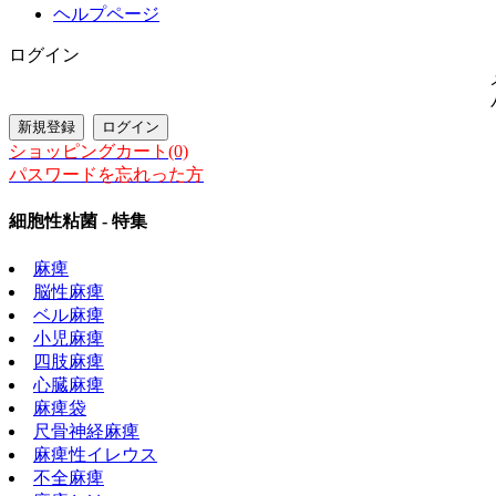
ヘルプページ
ログイン
ショッピングカート(0)
パスワードを忘れった方
細胞性粘菌 - 特集
麻痺
脳性麻痺
ベル麻痺
小児麻痺
四肢麻痺
心臓麻痺
麻痺袋
尺骨神経麻痺
麻痺性イレウス
不全麻痺