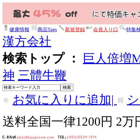
健康情報
商品Tags
新規登録
会員入り口
特集
漢方会社
検索トップ ：
巨人倍増
神
三體牛鞭
お気に入りに追加|
シ
送料全国一律1200円 2