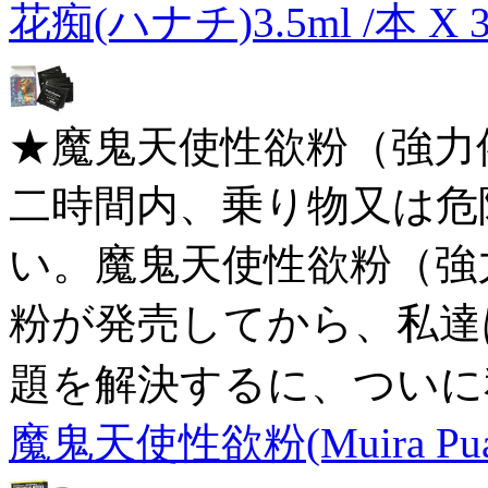
花痴(ハナチ)3.5ml /本 X 
★魔鬼天使性欲粉（強力
二時間内、乗り物又は危
い。魔鬼天使性欲粉（強
粉が発売してから、私達
題を解決するに、ついに
魔鬼天使性欲粉(Muira P