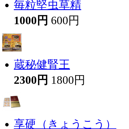
毎粒堅虫草精
1000円
600円
蔵秘健腎王
2300円
1800円
享硬（きょうこう）