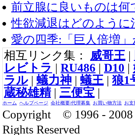
前立腺に良いものは何
性欲減退はどのように治
愛の四季:「巨人倍増」が
相互リンク集：
威哥王
|
レビトラ
|
RU486
|
D10
|
ラル
|
蟻力神
|
蟻王
|
狼1
蔵秘雄精
|
三便宝
|
ホーム
ヘルプページ
会社概要/代理募集
お買い物方法
お支
Copyright © 1996 - 2
Rights Reserved