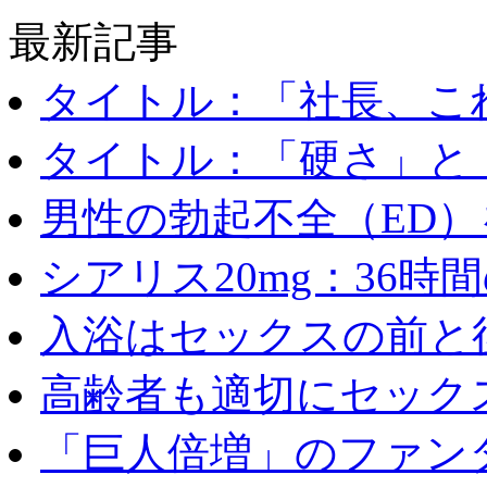
最新記事
タイトル：「社長、これ
タイトル：「硬さ」と「
男性の勃起不全（ED）を
シアリス20mg：36時間の
入浴はセックスの前と後
高齢者も適切にセックス
「巨人倍増」のファンタ