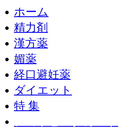
ホーム
精力剤
漢方薬
媚薬
経口避妊薬
ダイエット
特 集
ショッピングカート