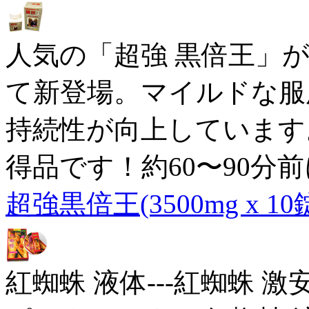
人気の「超強 黒倍王」
て新登場。マイルドな服
持続性が向上しています
得品です！約60〜90分
超強黒倍王(3500mg x 10
紅蜘蛛 液体---紅蜘蛛