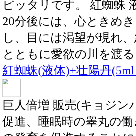
ピッタリです。 紅蜘蛛 液
20分後には、心ときめ
し、目には渇望が現れ、
とともに愛欲の川を渡る
紅蜘蛛(液体)+壮陽丹(5ml
巨人倍増 販売(キョジンバ
促進、睡眠時の睾丸の働