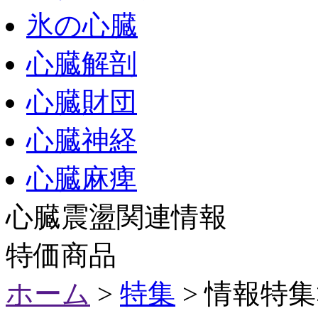
氷の心臓
心臓解剖
心臓財団
心臓神経
心臓麻痺
心臓震盪関連情報
特価商品
ホーム
>
特集
> 情報特