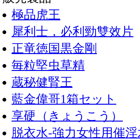
極品虎王
犀利士，必利勁雙效片
正竜徳国黒金剛
毎粒堅虫草精
蔵秘健腎王
藍金偉哥1箱セット
享硬（きょうこう）
脱衣水-強力女性用催淫