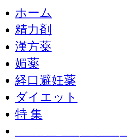
ホーム
精力剤
漢方薬
媚薬
経口避妊薬
ダイエット
特 集
ショッピングカート