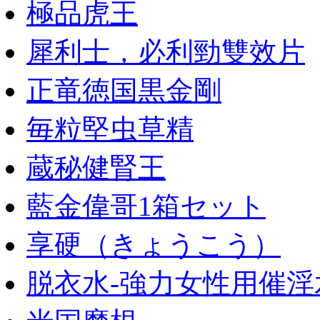
極品虎王
犀利士，必利勁雙效片
正竜徳国黒金剛
毎粒堅虫草精
蔵秘健腎王
藍金偉哥1箱セット
享硬（きょうこう）
脱衣水-強力女性用催淫