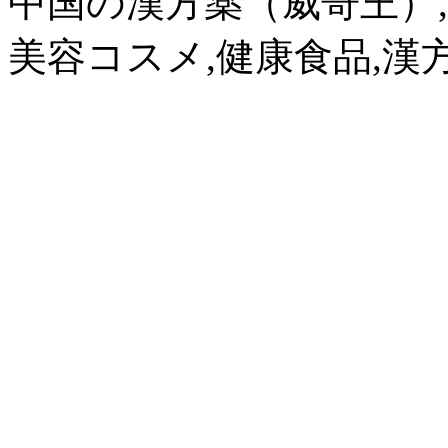
中国の漢方薬（威哥王）,
美容コスメ,健康食品,漢