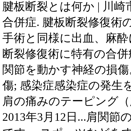
腱板断裂とは何か | 川崎
合併症. 腱板断裂修復
手術と同様に出血、麻酔
断裂修復術に特有の合併
関節を動かす神経の損傷
傷; 感染症感染症の発生を予
肩の痛みのテーピング（腱板損
2013年3月12日...