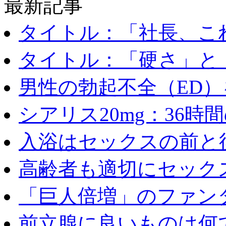
最新記事
タイトル：「社長、これ
タイトル：「硬さ」と「
男性の勃起不全（ED）を
シアリス20mg：36時間の
入浴はセックスの前と後
高齢者も適切にセックス
「巨人倍増」のファンタ
前立腺に良いものは何