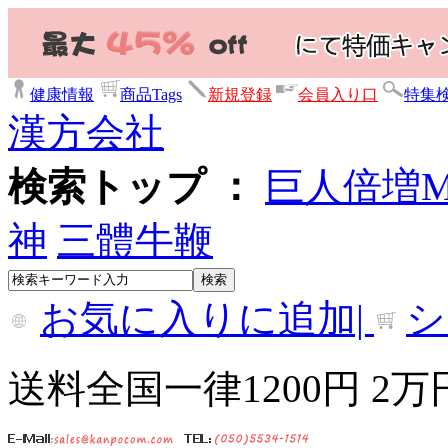
健康情報
商品Tags
新規登録
会員入り口
特集
漢方会社
検索トップ ：
巨人倍増
神
三體牛鞭
お気に入りに追加|
シ
送料全国一律1200円 2