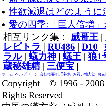
性欲減退はどのように治
愛の四季:「巨人倍増」が
相互リンク集：
威哥王
|
レビトラ
|
RU486
|
D10
|
ラル
|
蟻力神
|
蟻王
|
狼1
蔵秘雄精
|
三便宝
|
ホーム
ヘルプページ
会社概要/代理募集
お買い物方法
お支
Copyright © 1996 - 2
Rights Reserved