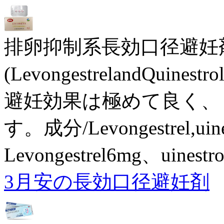
排卵抑制系長効口径避妊
(LevongestrelandQuin
避妊効果は極めて良く、
す。成分/Levongestrel,ui
Levongestrel6mg、uine
3月安の長効口径避妊剤