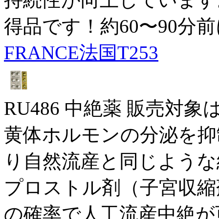
得品です！約60〜90分
FRANCE法国T253
RU486 中絶薬 販売対
黄体ホルモンの分泌を抑
り自然流産と同じような
プロストル剤（子宮収縮
の確率で人工流産中絶が