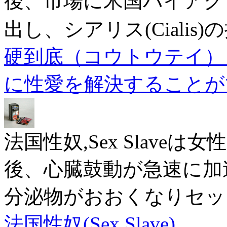
後、市場に米国バイアグラ(
出し、シアリス(Ciali
硬到底（コウトウテイ）
に性愛を解決することが
法国性奴,Sex Slav
後、心臓鼓動が急速に加
分泌物がおおくなりセッ
法国性奴(Sex Slave)