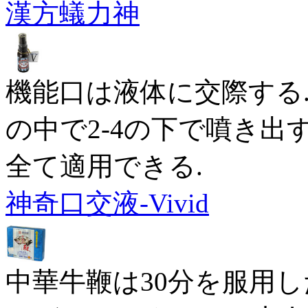
漢方蟻力神
機能口は液体に交際する
の中で2-4の下で噴き出す
全て適用できる.
神奇口交液-Vivid
中華牛鞭は30分を服用