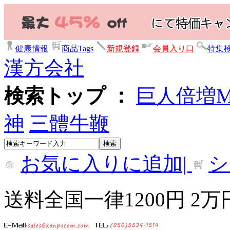
健康情報
商品Tags
新規登録
会員入り口
特集
漢方会社
検索トップ ：
巨人倍増
神
三體牛鞭
お気に入りに追加|
シ
送料全国一律1200円 2