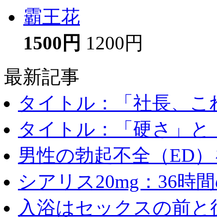
霸王花
1500円
1200円
最新記事
タイトル：「社長、これ
タイトル：「硬さ」と「
男性の勃起不全（ED）を
シアリス20mg：36時間の
入浴はセックスの前と後