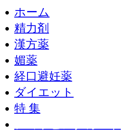
ホーム
精力剤
漢方薬
媚薬
経口避妊薬
ダイエット
特 集
ショッピングカート