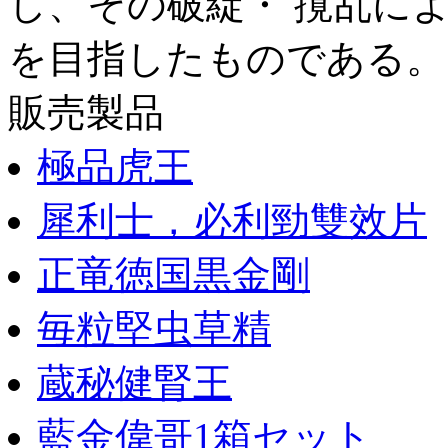
し、その破綻・ 撹乱に
を目指したものである。当
販売製品
極品虎王
犀利士，必利勁雙效片
正竜徳国黒金剛
毎粒堅虫草精
蔵秘健腎王
藍金偉哥1箱セット