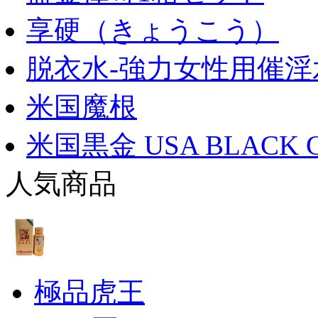
享硬（きょうこう）
脱衣水-強力女性用催淫
米国魔根
米国黒金 USA BLACK 
人気商品
極品虎王