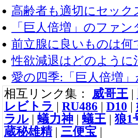
高齢者も適切にセックス
「巨人倍増」のファンタ
前立腺に良いものは何
性欲減退はどのように治
愛の四季:「巨人倍増」が
相互リンク集：
威哥王
|
レビトラ
|
RU486
|
D10
|
ラル
|
蟻力神
|
蟻王
|
狼1
蔵秘雄精
|
三便宝
|