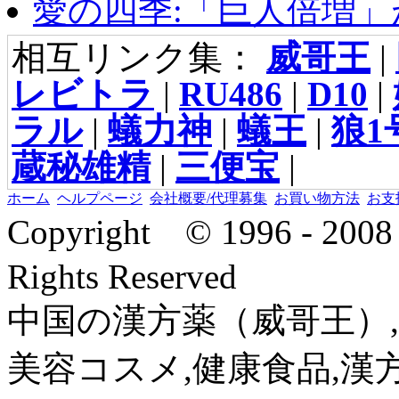
愛の四季:「巨人倍増」が
相互リンク集：
威哥王
|
レビトラ
|
RU486
|
D10
|
ラル
|
蟻力神
|
蟻王
|
狼1
蔵秘雄精
|
三便宝
|
ホーム
ヘルプページ
会社概要/代理募集
お買い物方法
お支
Copyright © 1996 - 2
Rights Reserved
中国の漢方薬（威哥王）,
美容コスメ,健康食品,漢