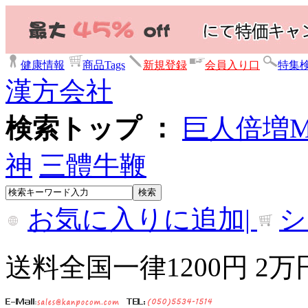
健康情報
商品Tags
新規登録
会員入り口
特集
漢方会社
検索トップ ：
巨人倍増
神
三體牛鞭
お気に入りに追加|
シ
送料全国一律1200円 2