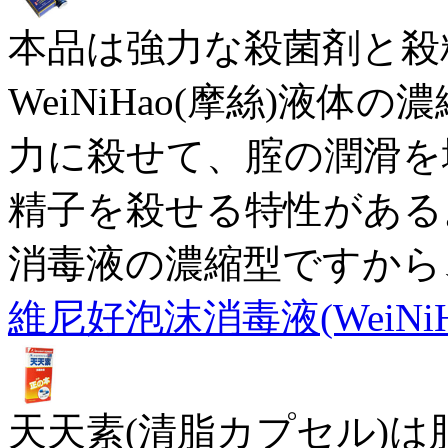
本品は強力な殺菌剤と殺
WeiNiHao(摩絲)液
力に殺せて、腟の潤滑を
精子を殺せる特性がある。本
消毒液の濃縮型ですから
維尼好泡沫消毒液(WeiNiH
天天素(清脂カプセル)