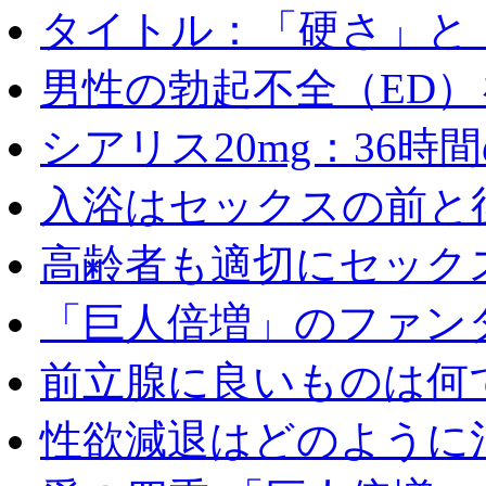
タイトル：「硬さ」と「
男性の勃起不全（ED）を
シアリス20mg：36時間の
入浴はセックスの前と後
高齢者も適切にセックス
「巨人倍増」のファンタ
前立腺に良いものは何
性欲減退はどのように治