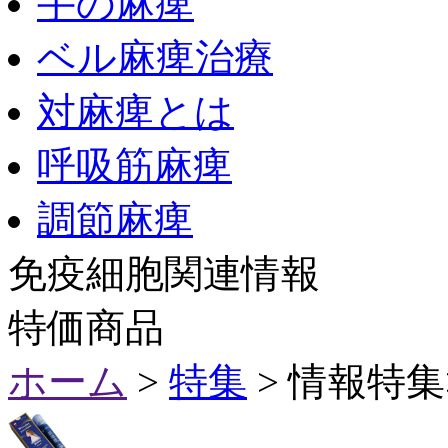
手の麻痺
ベル麻痺治療
対麻痺とは
呼吸筋麻痺
調節麻痺
免疫細胞関連情報
特価商品
ホーム
>
特集
> 情報特