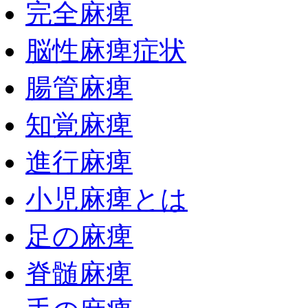
完全麻痺
脳性麻痺症状
腸管麻痺
知覚麻痺
進行麻痺
小児麻痺とは
足の麻痺
脊髄麻痺