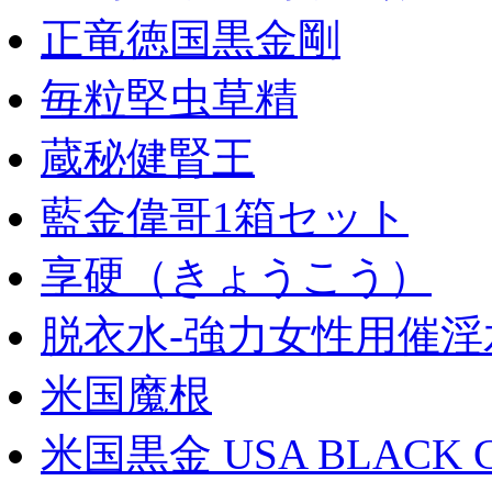
正竜徳国黒金剛
毎粒堅虫草精
蔵秘健腎王
藍金偉哥1箱セット
享硬（きょうこう）
脱衣水-強力女性用催淫
米国魔根
米国黒金 USA BLACK 