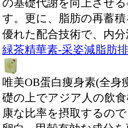
の基礎代謝を向上させる
す。更に、脂肪の再蓄積
優れた配合技術で、内分
緑茶精華素-采姿減脂肪
唯美OB蛋白痩身素(全身
礎の上でアジア人の飲食
康な比率を摂取するので