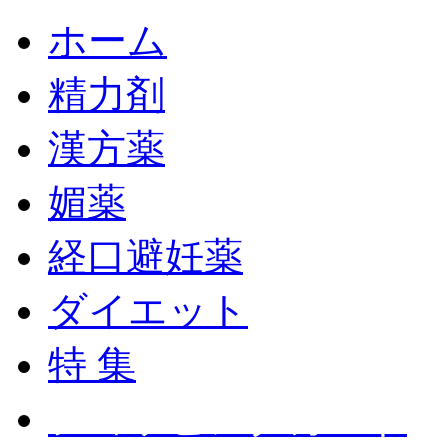
ホーム
精力剤
漢方薬
媚薬
経口避妊薬
ダイエット
特 集
ショッピングカート