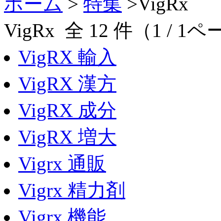
ホーム
>
特集
>VigRx
VigRx 全 12 件（1 / 1
VigRX 輸入
VigRX 漢方
VigRX 成分
VigRX 増大
Vigrx 通販
Vigrx 精力剤
Vigrx 機能