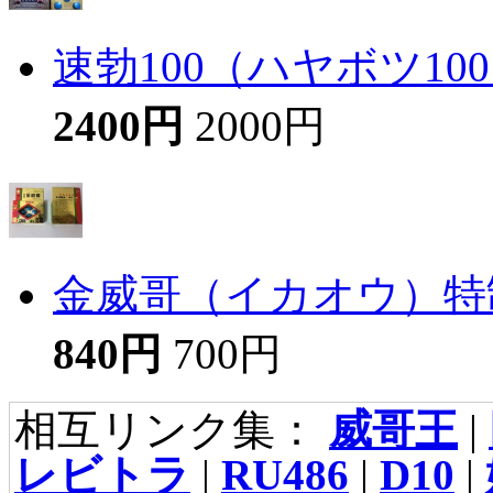
速勃100（ハヤボツ10
2400円
2000円
金威哥（イカオウ）特
840円
700円
相互リンク集：
威哥王
|
レビトラ
|
RU486
|
D10
|