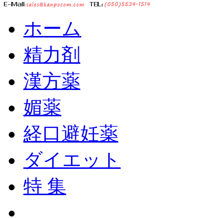
ホーム
精力剤
漢方薬
媚薬
経口避妊薬
ダイエット
特 集
ショッピングカート