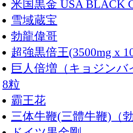
米国黒金 USA BLACK 
雪域蔵宝
勃龍偉哥
超強黒倍王(3500mg x 1
巨人倍増（キョジンバイ
8粒
霸王花
三体牛鞭(三體牛鞭)（
ドイツ黒金剛