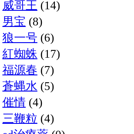
威哥王
(14)
男宝
(8)
狼一号
(6)
紅蜘蛛
(17)
福源春
(7)
蒼蝿水
(5)
催情
(4)
三鞭粒
(4)