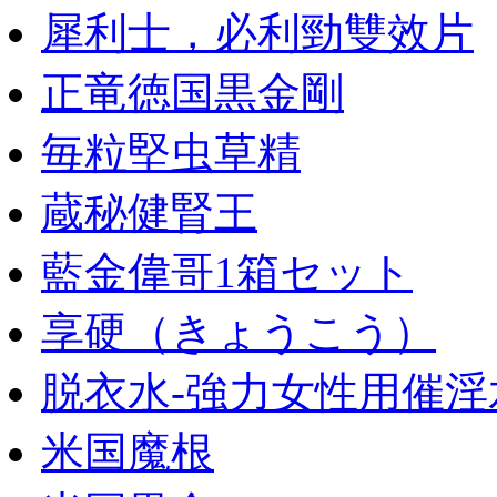
犀利士，必利勁雙效片
正竜徳国黒金剛
毎粒堅虫草精
蔵秘健腎王
藍金偉哥1箱セット
享硬（きょうこう）
脱衣水-強力女性用催淫
米国魔根