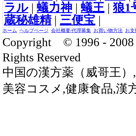
ラル
|
蟻力神
|
蟻王
|
狼1
蔵秘雄精
|
三便宝
|
ホーム
ヘルプページ
会社概要/代理募集
お買い物方法
お支
Copyright © 1996 - 2
Rights Reserved
中国の漢方薬（威哥王）,
美容コスメ,健康食品,漢