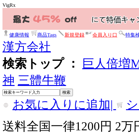
VigRx
健康情報
商品Tags
新規登録
会員入り口
特集
漢方会社
検索トップ ：
巨人倍増
神
三體牛鞭
お気に入りに追加|
シ
送料全国一律1200円 2