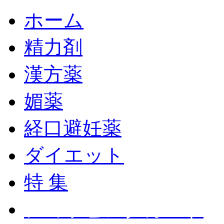
ホーム
精力剤
漢方薬
媚薬
経口避妊薬
ダイエット
特 集
ショッピングカート