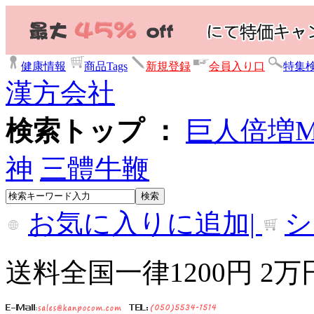
健康情報
商品Tags
新規登録
会員入り口
特集
漢方会社
検索トップ ：
巨人倍増
神
三體牛鞭
お気に入りに追加|
シ
送料全国一律1200円 2