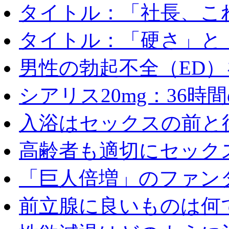
タイトル：「社長、これ
タイトル：「硬さ」と「
男性の勃起不全（ED）を
シアリス20mg：36時間の
入浴はセックスの前と後
高齢者も適切にセックス
「巨人倍増」のファンタ
前立腺に良いものは何