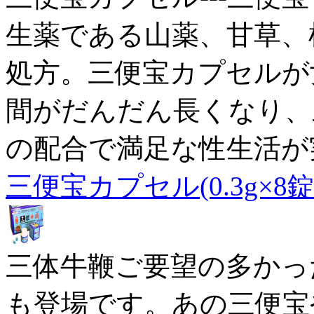
生薬である山薬、甘草、
処方。三便宝カプセルが
間がだんだん長くなり、三
の配合で満足な性生活が
三便宝カプセル(0.3g×8錠
三体牛鞭ご要望の多かっ
も登場です。あの三便宝