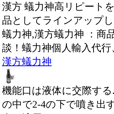
漢方 蟻力神高リピート
品としてラインアップし
蟻力神,漢方蟻力神 ：商
談！蟻力神個人輸入代行
漢方蟻力神
機能口は液体に交際する
の中で2-4の下で噴き出す