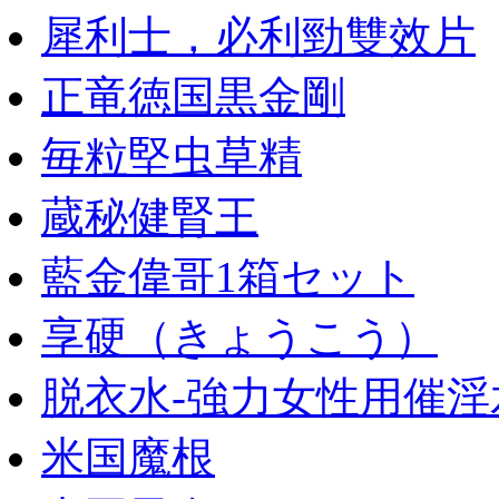
犀利士，必利勁雙效片
正竜徳国黒金剛
毎粒堅虫草精
蔵秘健腎王
藍金偉哥1箱セット
享硬（きょうこう）
脱衣水-強力女性用催淫
米国魔根