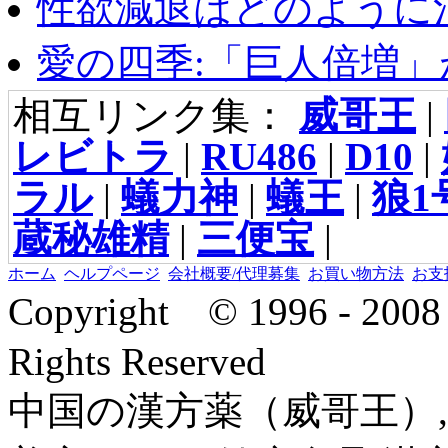
性欲減退はどのように治
愛の四季:「巨人倍増」が
相互リンク集：
威哥王
|
レビトラ
|
RU486
|
D10
|
ラル
|
蟻力神
|
蟻王
|
狼1
蔵秘雄精
|
三便宝
|
ホーム
ヘルプページ
会社概要/代理募集
お買い物方法
お支
Copyright © 1996 - 2
Rights Reserved
中国の漢方薬（威哥王）,