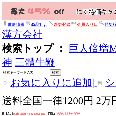
健康情報
商品Tags
新規登録
会員入り口
特集
漢方会社
検索トップ ：
巨人倍増
神
三體牛鞭
お気に入りに追加|
シ
送料全国一律1200円 2