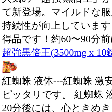
て新登場。マイルドな服
持続性が向上しています
得品です！約60〜90分
超強黒倍王(3500mg x 10
紅蜘蛛 液体---紅蜘蛛
ピッタリです。 紅蜘蛛 液
20分後には、心ときめ