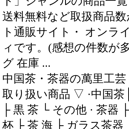
ト」ジャンルの商品一覧
送料無料など取扱商品数
ト通販サイト・ オンラ
ィです。(感想の件数が
グ 在庫 ...
中国茶・茶器の萬里工芸 
取り扱い商品 ▽ ·中国茶├ 青
├ 黒 茶 └ その他 · 茶器 ├
杯 ├ 茶 海 ├ ガラス茶