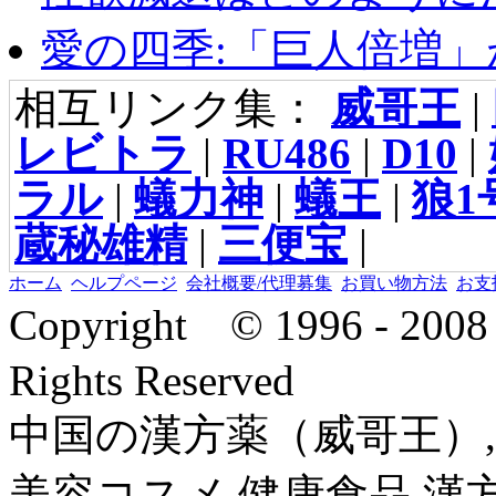
愛の四季:「巨人倍増」が
相互リンク集：
威哥王
|
レビトラ
|
RU486
|
D10
|
ラル
|
蟻力神
|
蟻王
|
狼1
蔵秘雄精
|
三便宝
|
ホーム
ヘルプページ
会社概要/代理募集
お買い物方法
お支
Copyright © 1996 - 2
Rights Reserved
中国の漢方薬（威哥王）,
美容コスメ,健康食品,漢