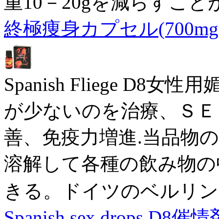
重10－20gを減らすこ
終極痩身カプセル(700mg×
Spanish Fliege 
が少ないのを治療、ＳＥ
善、免疫力増進.当品物
溶解して各種の飲み物の
きる。ドイツのベルリン
Spanish sex drops D8催情