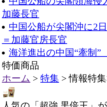
中国公船の尖閣領海侵
加藤長官
中国公船が尖閣沖に2
＝加藤官房長官
海洋進出の中国“牽制”
特価商品
ホーム
>
特集
> 情報特
人気の「超強 黒倍王」