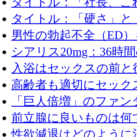
タイトル：「社長、これ
タイトル：「硬さ」と「
男性の勃起不全（ED）を
シアリス20mg：36時間の
入浴はセックスの前と後
高齢者も適切にセックス
「巨人倍増」のファンタ
前立腺に良いものは何
性欲減退はどのように治