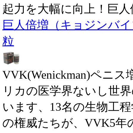
起力を大幅に向上！巨人
巨人倍増（キョジンバイゾウ
粒
VVK(Wenickman)
リカの医学界ないし世界
います、13名の生物工程
の権威たちが、VVK5