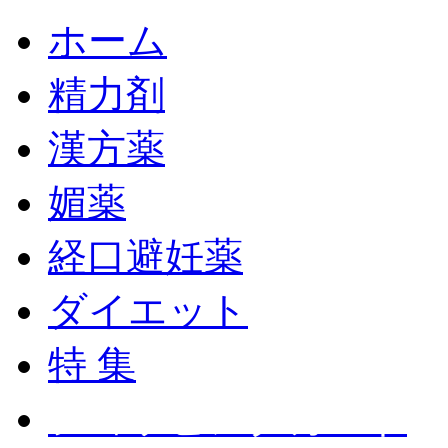
ホーム
精力剤
漢方薬
媚薬
経口避妊薬
ダイエット
特 集
ショッピングカート