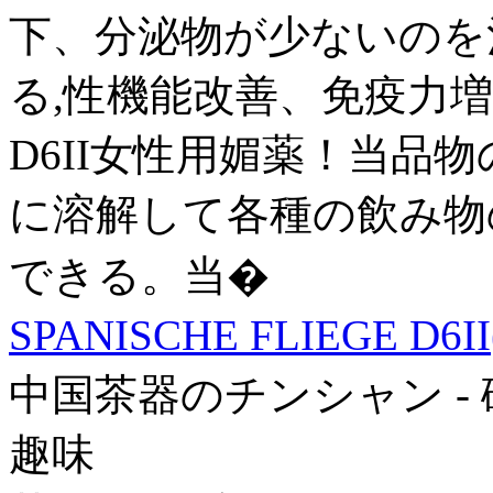
下、分泌物が少ないのを
る,性機能改善、免疫力増進。 
D6II女性用媚薬！当品
に溶解して各種の飲み物
できる。当�
SPANISCHE FLIEGE D6
中国茶器のチンシャン -
趣味