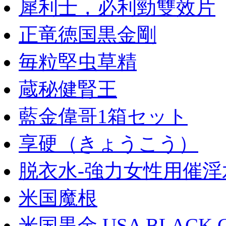
犀利士，必利勁雙效片
正竜徳国黒金剛
毎粒堅虫草精
蔵秘健腎王
藍金偉哥1箱セット
享硬（きょうこう）
脱衣水-強力女性用催淫
米国魔根
米国黒金 USA BLACK 