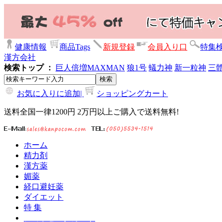
健康情報
商品Tags
新規登録
会員入り口
特集
漢方会社
検索トップ ：
巨人倍増
MAXMAN
狼1号
蟻力神
新一粒神
三
お気に入りに追加|
ショッピングカート
送料全国一律1200円 2万円以上ご購入で送料無料!
ホーム
精力剤
漢方薬
媚薬
経口避妊薬
ダイエット
特 集
ショッピングカート