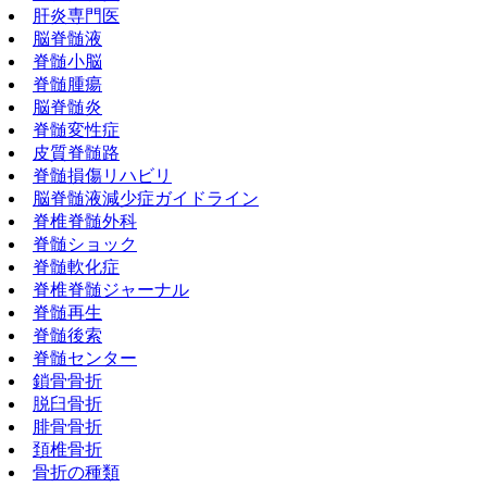
肝炎専門医
脳脊髄液
脊髄小脳
脊髄腫瘍
脳脊髄炎
脊髄変性症
皮質脊髄路
脊髄損傷リハビリ
脳脊髄液減少症ガイドライン
脊椎脊髄外科
脊髄ショック
脊髄軟化症
脊椎脊髄ジャーナル
脊髄再生
脊髄後索
脊髄センター
鎖骨骨折
脱臼骨折
腓骨骨折
頚椎骨折
骨折の種類