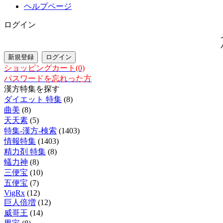
ヘルプページ
ログイン
ショッピングカート(0)
パスワードを忘れった方
漢方特集を探す
ダイエット 特集
(8)
曲美
(8)
天天素
(5)
特集-漢方-検索
(1403)
情報特集
(1403)
精力剤 特集
(8)
蟻力神
(8)
三便宝
(10)
五便宝
(7)
VigRx
(12)
巨人倍増
(12)
威哥王
(14)