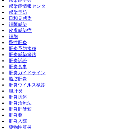
感染症学会
感染症情報センター
感染予防
日和見感染
細菌感染
皮膚感染症
細胞
慢性肝炎
肝炎予防接種
肝炎感染経路
肝炎訴訟
肝炎食事
肝炎ガイドライン
脂肪肝炎
肝炎ウイルス検診
胆肝炎
肝炎抗体
肝炎治療法
肝炎肝硬変
肝炎薬
肝炎入院
薬物性肝炎