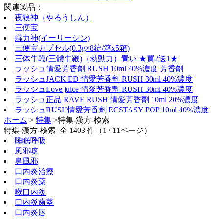
関連製品：
夜狼神（やろうしん）
三便宝
蟻力神(イーリーシン)
三便宝カプセル(0.3g×8錠/箱x5箱)
三体牛鞭(三體牛鞭)（勃動力）青い ★買2送1★
ラッシュ情愛芳香劑 RUSH 10ml 40%濃度 芳香劑
ラッシュJACK ED 情愛芳香劑 RUSH 30ml 40%濃度
ラッシュLove juice 情愛芳香劑 RUSH 30ml 40%濃度
ラッシュ正品 RAVE RUSH 情愛芳香劑 10ml 20%濃度
ラッシュRUSH情愛芳香劑 ECSTASY POP 10ml 40%濃度
ホーム
>
特集
>特集-漢方-検索
特集-漢方-検索 全 1403 件（1 / 11ページ）
睡眠呼吸
風邪咳
鼻風邪
口内炎治療
口内炎薬
喉口内炎
口内炎歯茎
口内炎唇