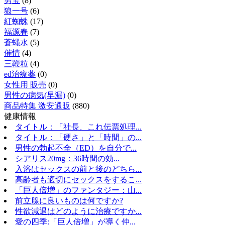
男宝
(8)
狼一号
(6)
紅蜘蛛
(17)
福源春
(7)
蒼蝿水
(5)
催情
(4)
三鞭粒
(4)
ed治療薬
(0)
女性用 販売
(0)
男性の病気(早漏)
(0)
商品特集 激安通販
(880)
健康情報
タイトル：「社長、これ伝票処理...
タイトル：「硬さ」と「時間」の...
男性の勃起不全（ED）を自分で...
シアリス20mg：36時間の効...
入浴はセックスの前と後のどちら...
高齢者も適切にセックスをするこ...
「巨人倍増」のファンタジー：山...
前立腺に良いものは何ですか?
性欲減退はどのように治療ですか...
愛の四季:「巨人倍増」が導く仲...