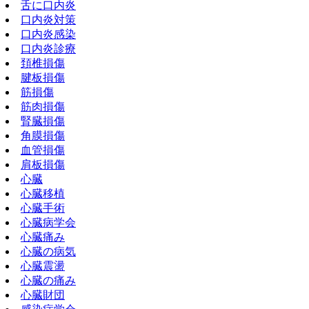
舌に口内炎
口内炎対策
口内炎感染
口内炎診療
頚椎損傷
腱板損傷
筋損傷
筋肉損傷
腎臓損傷
角膜損傷
血管損傷
肩板損傷
心臓
心臓移植
心臓手術
心臓病学会
心臓痛み
心臓の病気
心臓震盪
心臓の痛み
心臓財団