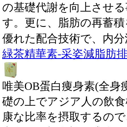
の基礎代謝を向上させる
す。更に、脂肪の再蓄積
優れた配合技術で、内分
緑茶精華素-采姿減脂肪
唯美OB蛋白痩身素(全身
礎の上でアジア人の飲食
康な比率を摂取するので