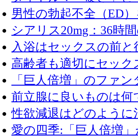
男性の勃起不全（ED）を
シアリス20mg：36時間の
入浴はセックスの前と後
高齢者も適切にセックス
「巨人倍増」のファンタ
前立腺に良いものは何
性欲減退はどのように治
愛の四季:「巨人倍増」が