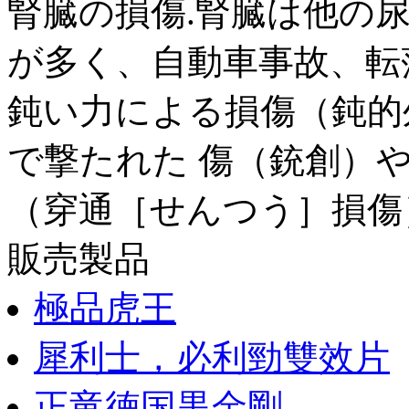
腎臓の損傷.腎臓は他の
が多く、自動車事故、転
鈍い力による損傷（鈍的
で撃たれた 傷（銃創）
（穿通［せんつう］損傷
販売製品
極品虎王
犀利士，必利勁雙效片
正竜徳国黒金剛