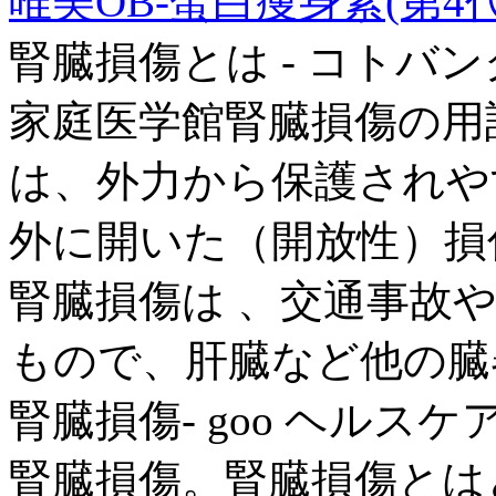
唯美OB-蛋白痩身素(第4代
腎臓損傷とは - コトバン
家庭医学館腎臓損傷の用語解
は、外力から保護されや
外に開いた（開放性）損
腎臓損傷は 、交通事故
もので、肝臓など他の臓器
腎臓損傷- goo ヘルスケ
腎臓損傷。腎臓損傷とは