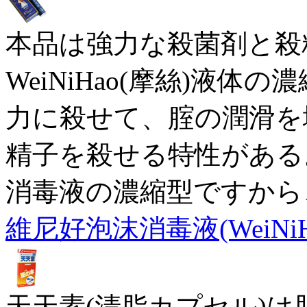
本品は強力な殺菌剤と殺
WeiNiHao(摩絲)液
力に殺せて、腟の潤滑を
精子を殺せる特性がある。本
消毒液の濃縮型ですから
維尼好泡沫消毒液(WeiNiH
天天素(清脂カプセル)