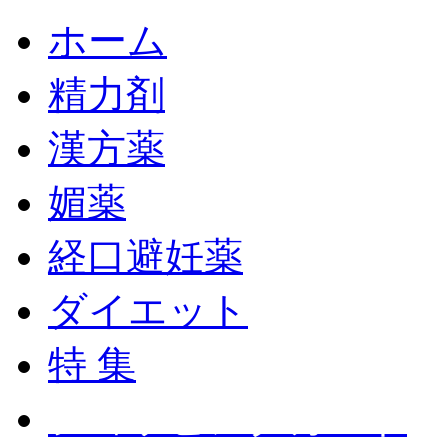
ホーム
精力剤
漢方薬
媚薬
経口避妊薬
ダイエット
特 集
ショッピングカート