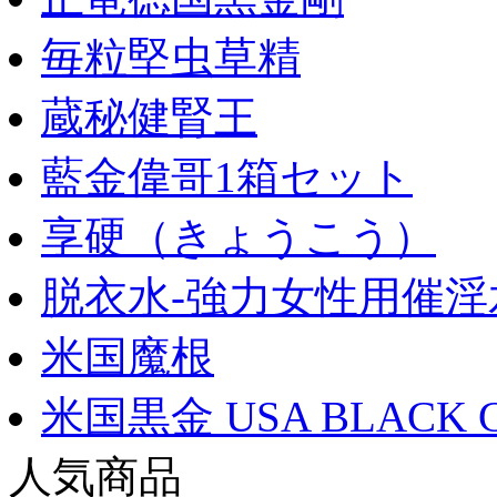
毎粒堅虫草精
蔵秘健腎王
藍金偉哥1箱セット
享硬（きょうこう）
脱衣水-強力女性用催淫
米国魔根
米国黒金 USA BLACK 
人気商品