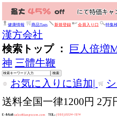
健康情報
商品Tags
新規登録
会員入り口
特集
漢方会社
検索トップ ：
巨人倍増
神
三體牛鞭
お気に入りに追加|
シ
送料全国一律1200円 2