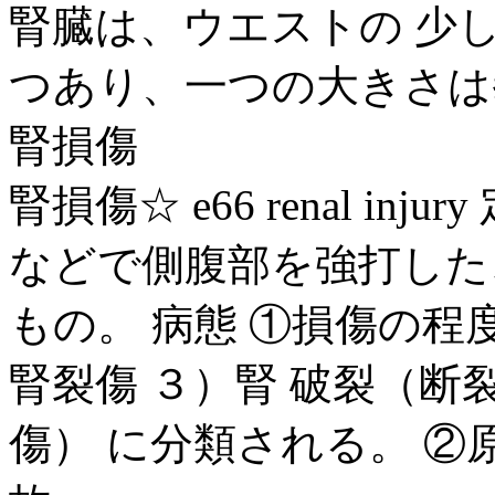
腎臓は、ウエストの 少
つあり、一つの大きさは
腎損傷
腎損傷☆ e66 renal i
などで側腹部を強打した
もの。 病態 ①損傷の程
腎裂傷 ３）腎 破裂（断
傷） に分類される。 ②