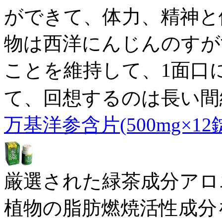
ができて、体力、精神と
物は西洋にんじんのすが
ことを維持して、1面口
て、回想するのは長い間
万基洋参含片(500mg×12
厳選された緑茶成分アロ
植物の脂肪燃焼活性成分