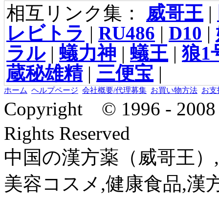
相互リンク集：
威哥王
|
レビトラ
|
RU486
|
D10
|
ラル
|
蟻力神
|
蟻王
|
狼1
蔵秘雄精
|
三便宝
|
ホーム
ヘルプページ
会社概要/代理募集
お買い物方法
お支
Copyright © 1996 - 2
Rights Reserved
中国の漢方薬（威哥王）,
美容コスメ,健康食品,漢