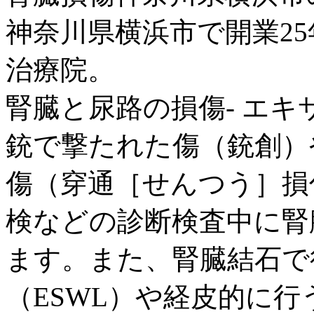
神奈川県横浜市で開業2
治療院。
腎臓と尿路の損傷- エキ
銃で撃たれた傷（銃創）
傷（穿通［せんつう］損
検などの診断検査中に腎
ます。また、腎臓結石で
（ESWL）や経皮的に