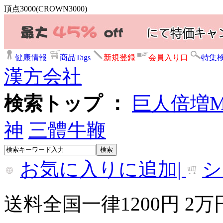
頂点3000(CROWN3000)
健康情報
商品Tags
新規登録
会員入り口
特集
漢方会社
検索トップ ：
巨人倍増
神
三體牛鞭
お気に入りに追加|
シ
送料全国一律1200円 2