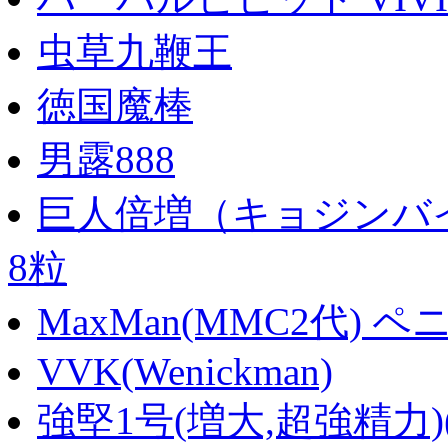
虫草九鞭王
徳国魔棒
男露888
巨人倍増（キョジンバイ
8粒
MaxMan(MMC2代) 
VVK(Wenickman)
強堅1号(増大,超強精力)