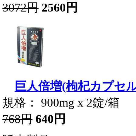
3072円
2560円
巨人倍増(枸杞カプセル
規格： 900mg x 2錠/箱
768円
640円