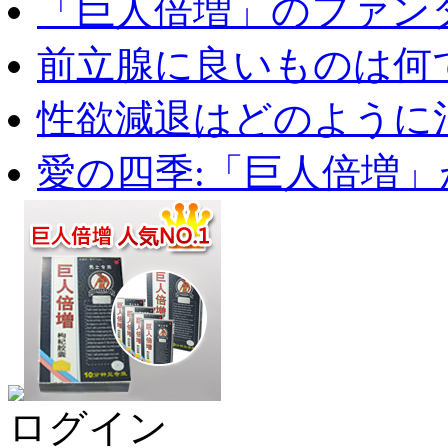
「巨人倍増」のファンタ
前立腺に良いものは何
性欲減退はどのように治
愛の四季:「巨人倍増」が
ログイン