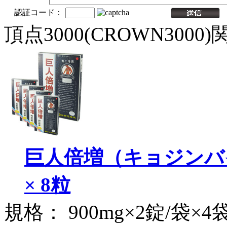
認証コード：
頂点3000(CROWN3000
巨人倍増（キョジンバイ
× 8粒
規格： 900mg×2錠/袋×4