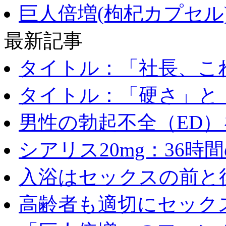
巨人倍増(枸杞カプセル)
最新記事
タイトル：「社長、これ
タイトル：「硬さ」と「
男性の勃起不全（ED）を
シアリス20mg：36時間の
入浴はセックスの前と後
高齢者も適切にセックス