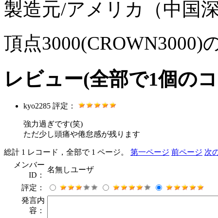
製造元/アメリカ（中国
頂点3000(CROWN30
レビュー
(全部で
1
個のコ
kyo2285
評定：
強力過ぎです(笑)
ただ少し頭痛や倦怠感が残ります
総計 1 レコード，全部で 1 ページ。
第一ページ
前ページ
次
メンバー
名無しユーザ
ID：
評定：
発言内
容：