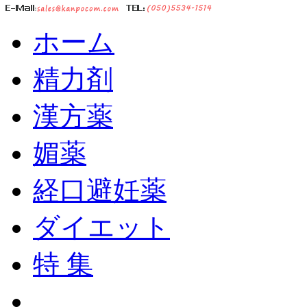
ホーム
精力剤
漢方薬
媚薬
経口避妊薬
ダイエット
特 集
ショッピングカート