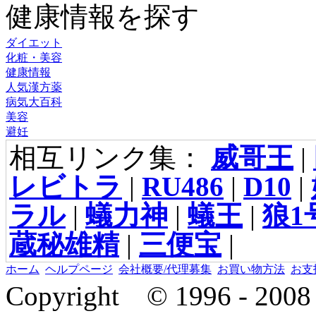
健康情報を探す
ダイエット
化粧・美容
健康情報
人気漢方薬
病気大百科
美容
避妊
相互リンク集：
威哥王
|
レビトラ
|
RU486
|
D10
|
ラル
|
蟻力神
|
蟻王
|
狼1
蔵秘雄精
|
三便宝
|
ホーム
ヘルプページ
会社概要/代理募集
お買い物方法
お支
Copyright © 1996 - 2