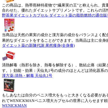
この商品は、熱帯雨林特産物で“繊果実の王”と称えられ、貴
合わせた、優れたダイエットサプリメントです。これらの活
野茶果ダイエットカプセル ダイエット薬の脂肪燃焼の通信販
当商品は天然の果実の成分と漢方薬の成分をバランスよく配
果的なダイエットをすることができます。当商品は主に全身
ダイエット薬の新陳代謝 果然痩身(全身痩)
清熱解毒（熱邪を除き、熱毒を解除する）、散結止痛（結聚
す。）効能・効果：天仙丸1号の成分のほとんどは消化器系
漢方薬-清熱・解毒 天仙丸1号
もしあなたは自分のペニス増大をもっと大きくなる必要があ
れてWENICKMANペニス増大カプセルの世界に入らせます
WENICKMAN