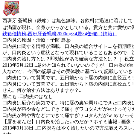
西班牙 蒼蝿粉（鉄箱）は無色無味。各飲料に迅速に溶けし
は渇望が現れ、全身がかっかとしている。貴方と共に愛欲の
鉄箱催情粉-西班牙蒼蝿粉2000mg×4袋×4缶/箱（鉄箱）
口内炎の原因・治療・予防 唇.jp
口内炎に関する情報が満載、口内炎の総合サイト....を初期
が、口内炎という症状となって現れていることもあるので、注
口内炎の治し方とは？即効性がある確実な方法とは？ ｜ 役立つ
2013年5月12日...意外と知られていないのですが、口内
人なので 、今回の記事はその実体験に基づいて記載していき
口内炎について質問です。五日前から下唇の内側に直径五ミリく
口内炎について質問です。五日前から下唇の内側に直径五ミリ
せん。何か治す方法はありますか？...
唇にも -口内炎のはなし
口内炎は厄介な病気です。特に唇の裏や周りにできた口内炎
口内炎が唇や舌などにできて痛すぎワロタんだがw:ひっそり
口内炎が唇や舌などにできて痛すぎワロタんだがｗ by:ひっそ
【唇を噛んだ】口内炎を治したいのだが？ホイミ速報 - 画像・実
2013年9月18日...口内炎をはやく治したいので方法教