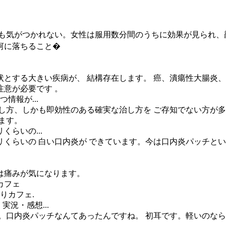
ても気がつかれない。女性は服用数分間のうちに効果が見られ、
河に落ちること�
症状とする大きい疾病が、 結構存在します。 癌、潰瘍性大腸炎
意が必要です 。
情報が...
炎の治し方、しかも即効性のある確実な治し方を ご存知でない方
ます。
らいの...
くらいの 白い口内炎が できています。今は口内炎パッチとい
は痛みが気になります。
カフェ
りカフェ.
況・感想...
えろスレ。口内炎パッチなんてあったんですね。 初耳です。軽い