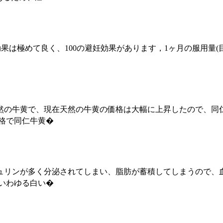
経口避妊薬の避妊効果は極めて良く、100の避妊効果があります，1ヶ月の
天然の牛黄で、現在天然の牛黄の価格は大幅に上昇したので、
格で同仁牛黄�
ュリンが多く分泌されてしまい、脂肪が蓄積してしまうので、
いわゆる白い�