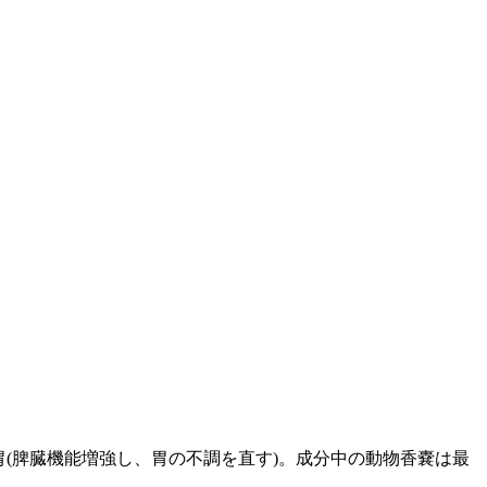
胃(脾臓機能増強し、胃の不調を直す)。成分中の動物香嚢は最