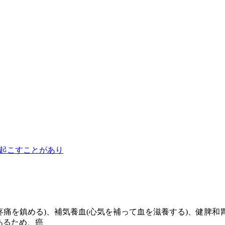
起こすことがあり
疼痛を鎮める)、補気養血(心気を補って血を滋養する)、健脾和
あるため、癌