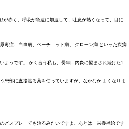
顔が赤く、呼吸が急速に加速して、吐息が熱くなって、目に
、尿毒症、白血病、ベーチェット病、 クローン病 といった疾病
が多いようです。 かく言う私も、長年口内炎に悩まされ続けた1
う患部に直接貼る薬を使っていますが、なかなか よくなりま
のならのどスプレーでも治るみたいですよ。あとは、栄養補給です