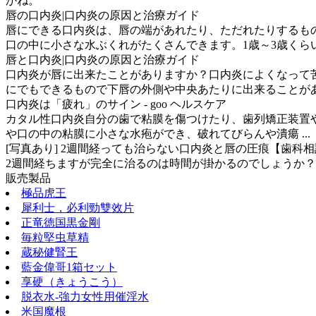
かね。
唇の口内炎|口内炎の原因と治療ガイド
唇にできる口内炎は、唇の端があれたり、ただれたりするも
口の中に小さな水ぶくれがたくさんできます。1歳～3歳くらいに発
唇と口内炎|口内炎の原因と治療ガイド
口内炎が唇に出来たことがありますか？口内炎によくなって苦
にでもできるもので下唇の外側や中央あたりに出来ることが
口内炎は「疲れ」のサイン - goo ヘルスケア
カタル性口内炎自分の歯で粘膜を傷つけたり、歯列矯正装置や
や口の中の粘膜に小さな水疱ができ、破れてびらんや潰瘍 ...
[写真あり] 2週間経っても治らない口内炎と唇の圧痕【歯科
2週間経ちますが完全に治るのは時間が掛かるのでしょうか？
販売製品
極品虎王
犀利士，必利勁雙效片
正竜徳国黒金剛
毎粒堅虫草精
蔵秘健腎王
藍金偉哥1箱セット
享硬（きょうこう）
脱衣水-強力女性用催淫水
米国魔根