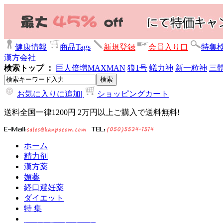
健康情報
商品Tags
新規登録
会員入り口
特集
漢方会社
検索トップ ：
巨人倍増
MAXMAN
狼1号
蟻力神
新一粒神
三
お気に入りに追加|
ショッピングカート
送料全国一律1200円 2万円以上ご購入で送料無料!
ホーム
精力剤
漢方薬
媚薬
経口避妊薬
ダイエット
特 集
ショッピングカート