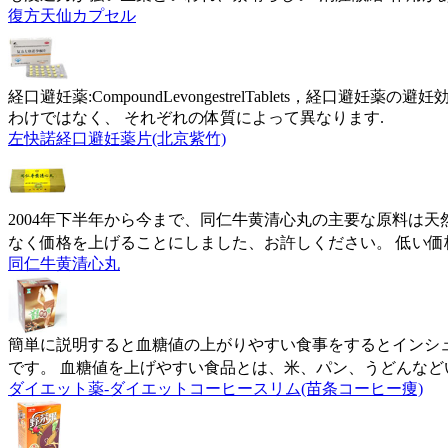
復方天仙カプセル
経口避妊薬:CompoundLevongestrelTablets，
わけではなく、 それぞれの体質によって異なります.
左快諾経口避妊薬片(北京紫竹)
2004年下半年から今まで、同仁牛黄清心丸の主要な原料は
なく価格を上げることにしました、お許しください。 低い価
同仁牛黄清心丸
簡単に説明すると血糖値の上がりやすい食事をするとインシ
です。 血糖値を上げやすい食品とは、米、パン、うどんなど
ダイエット薬-ダイエットコーヒースリム(苗条コーヒー痩)