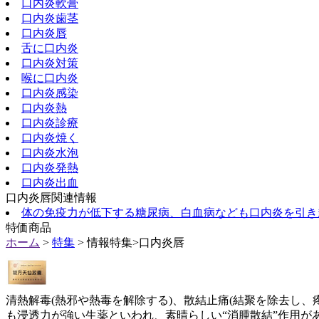
口内炎軟膏
口内炎歯茎
口内炎唇
舌に口内炎
口内炎対策
喉に口内炎
口内炎感染
口内炎熱
口内炎診療
口内炎焼く
口内炎水泡
口内炎発熱
口内炎出血
口内炎唇関連情報
体の免疫力が低下する糖尿病、白血病なども口内炎を引き
特価商品
ホーム
>
特集
> 情報特集>口内炎唇
清熱解毒(熱邪や熱毒を解除する)、散結止痛(結聚を除去し、
も浸透力が強い生薬といわれ、素晴らしい“消腫散結”作用が