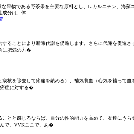
重な果物である野茶果を主要な原料とし、L-カルニチン、海
性成分は、体
売
合することにより新陳代謝を促進します。さらに代謝を促進さ
的に肥満の方�
と痰核を除去して疼痛を鎮める）、補気養血（心気を補って血
の癌症に対する�
ることと感じるならば、自分の性的能力を高めて、友達にうら
頼んで、VVKここで、あ�