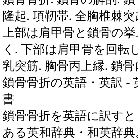
隆起. 項靭帯. 全胸椎棘突起
上部は肩甲骨と鎖骨の挙
く. 下部は肩甲骨を回転し
乳突筋. 胸骨丙上縁. 鎖骨内
鎖骨骨折の英語・英訳 - 英
書
鎖骨骨折を英語に訳すと fractur
ある英和辞典・和英辞典