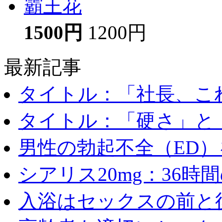
霸王花
1500円
1200円
最新記事
タイトル：「社長、これ
タイトル：「硬さ」と「
男性の勃起不全（ED）を
シアリス20mg：36時間の
入浴はセックスの前と後