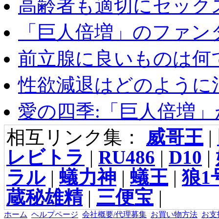
高齢者も適切にセックス
「巨人倍増」のファンタ
前立腺に良いものは何
性欲減退はどのように治
愛の四季:「巨人倍増」が
相互リンク集：
威哥王
|
レビトラ
|
RU486
|
D10
|
ラル
|
蟻力神
|
蟻王
|
狼1
蔵秘雄精
|
三便宝
|
ホーム
ヘルプページ
会社概要/代理募集
お買い物方法
お支