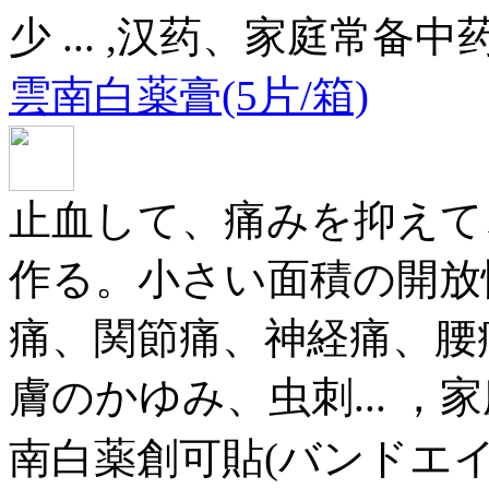
少 ... ,汉药、家庭常
雲南白薬膏(5片/箱)
止血して、痛みを抑えて
作る。小さい面積の開放
痛、関節痛、神経痛、腰
膚のかゆみ、虫刺... 
南白薬創可貼(バンドエ