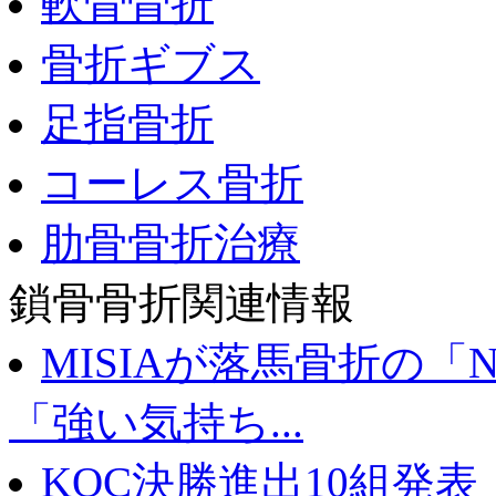
軟骨骨折
骨折ギブス
足指骨折
コーレス骨折
肋骨骨折治療
鎖骨骨折関連情報
MISIAが落馬骨折の「
「強い気持ち...
KOC決勝進出10組発