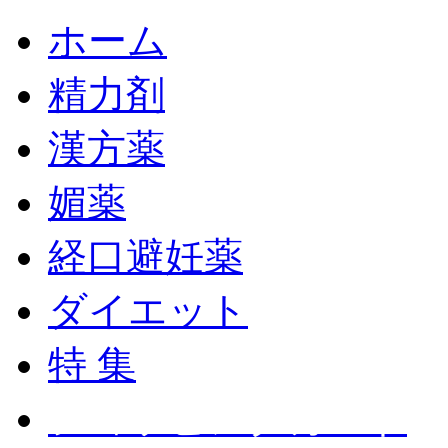
ホーム
精力剤
漢方薬
媚薬
経口避妊薬
ダイエット
特 集
ショッピングカート