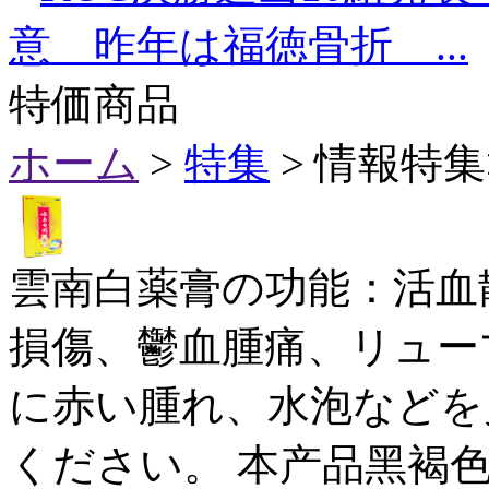
意 昨年は福徳骨折 ...
特価商品
ホーム
>
特集
> 情報特
雲南白薬膏の功能：活血
損傷、鬱血腫痛、リュー
に赤い腫れ、水泡などを
ください。 本产品黑褐