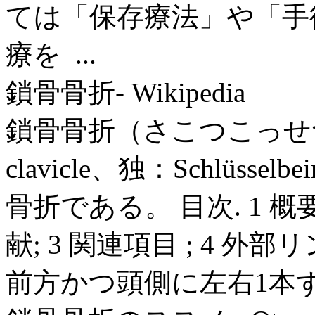
ては「保存療法」や「手
療を ...
鎖骨骨折- Wikipedia
鎖骨骨折（さこつこっせつ、英：f
clavicle、独：Schlüss
骨折である。 目次. 1 概要. 
献; 3 関連項目 ; 4 外
前方かつ頭側に左右1本ずつ