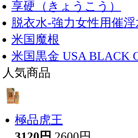
享硬（きょうこう）
脱衣水-強力女性用催淫
米国魔根
米国黒金 USA BLACK 
人気商品
極品虎王
3120円
2600円