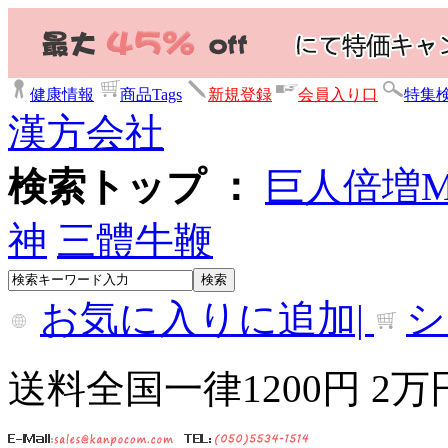
健康情報
商品Tags
新規登録
会員入り口
特集
漢方会社
検索トップ ：
巨人倍増
神
三體牛鞭
お気に入りに追加|
シ
送料全国一律1200円 2