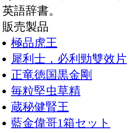
英語辞書。
販売製品
極品虎王
犀利士，必利勁雙效片
正竜徳国黒金剛
毎粒堅虫草精
蔵秘健腎王
藍金偉哥1箱セット