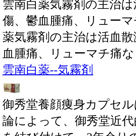
雲南白薬気霧剤の主治は
傷、鬱血腫痛、リューマ
薬気霧剤の主治は活血散
血腫痛、リューマチ痛な
雲南白薬--気霧剤
御秀堂養顔痩身カプセル
論によって、御秀堂近代