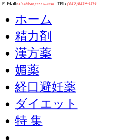
ホーム
精力剤
漢方薬
媚薬
経口避妊薬
ダイエット
特 集
ショッピングカート