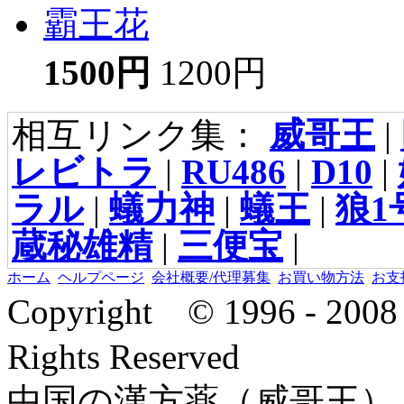
霸王花
1500円
1200円
相互リンク集：
威哥王
|
レビトラ
|
RU486
|
D10
|
ラル
|
蟻力神
|
蟻王
|
狼1
蔵秘雄精
|
三便宝
|
ホーム
ヘルプページ
会社概要/代理募集
お買い物方法
お支
Copyright © 1996 - 2
Rights Reserved
中国の漢方薬（威哥王）,