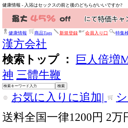
健康情報 - 入浴はセックスの前と後のどちらがいいですか?
健康情報
商品Tags
新規登録
会員入り口
特集
漢方会社
検索トップ ：
巨人倍増
神
三體牛鞭
お気に入りに追加|
シ
送料全国一律1200円 2