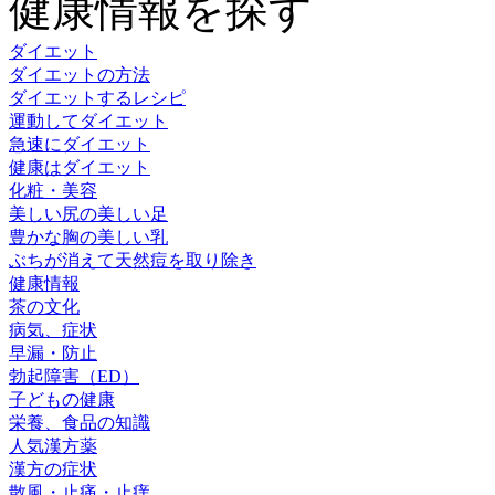
健康情報を探す
ダイエット
ダイエットの方法
ダイエットするレシピ
運動してダイエット
急速にダイエット
健康はダイエット
化粧・美容
美しい尻の美しい足
豊かな胸の美しい乳
ぶちが消えて天然痘を取り除き
健康情報
茶の文化
病気、症状
早漏・防止
勃起障害（ED）
子どもの健康
栄養、食品の知識
人気漢方薬
漢方の症状
散風・止痛・止痒