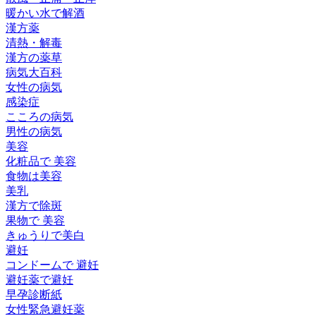
暖かい水で解酒
漢方薬
清熱・解毒
漢方の薬草
病気大百科
女性の病気
感染症
こころの病気
男性の病気
美容
化粧品で 美容
食物は美容
美乳
漢方で除斑
果物で 美容
きゅうりで美白
避妊
コンドームで 避妊
避妊薬で避妊
早孕診断紙
女性緊急避妊薬