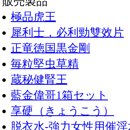
販売製品
極品虎王
犀利士，必利勁雙效片
正竜徳国黒金剛
毎粒堅虫草精
蔵秘健腎王
藍金偉哥1箱セット
享硬（きょうこう）
脱衣水-強力女性用催淫