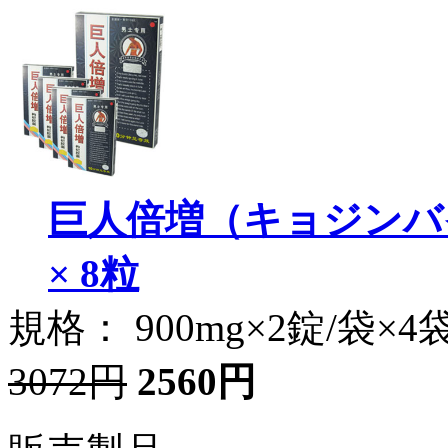
巨人倍増（キョジンバイ
× 8粒
規格： 900mg×2錠/袋×4
3072円
2560円