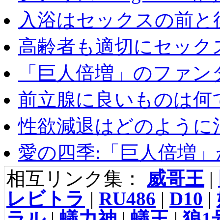
入浴はセックスの前と後
高齢者も適切にセックス
「巨人倍増」のファンタ
前立腺に良いものは何
性欲減退はどのように治
愛の四季:「巨人倍増」が
相互リンク集：
威哥王
|
レビトラ
|
RU486
|
D10
|
ラル
|
蟻力神
|
蟻王
|
狼1