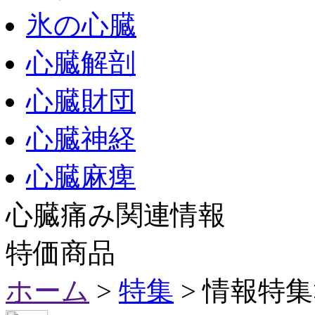
氷の心臓
心臓解剖
心臓財団
心臓神経
心臓麻痺
心臓痛み関連情報
特価商品
ホーム
>
特集
> 情報特