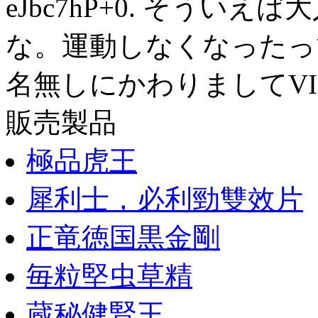
eJbc7hP+0. そう
な。運動しなくなったっての
名無しにかわりましてVIP
販売製品
極品虎王
犀利士，必利勁雙效片
正竜徳国黒金剛
毎粒堅虫草精
蔵秘健腎王