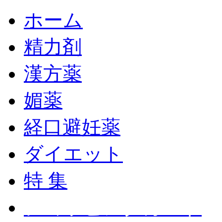
ホーム
精力剤
漢方薬
媚薬
経口避妊薬
ダイエット
特 集
ショッピングカート