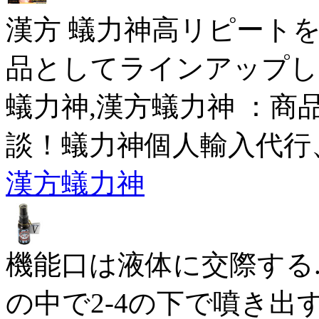
漢方 蟻力神高リピート
品としてラインアップし
蟻力神,漢方蟻力神 ：商
談！蟻力神個人輸入代行
漢方蟻力神
機能口は液体に交際する
の中で2-4の下で噴き出す