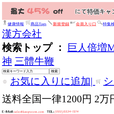
健康情報
商品Tags
新規登録
会員入り口
特集
漢方会社
検索トップ ：
巨人倍増
神
三體牛鞭
お気に入りに追加|
シ
送料全国一律1200円 2