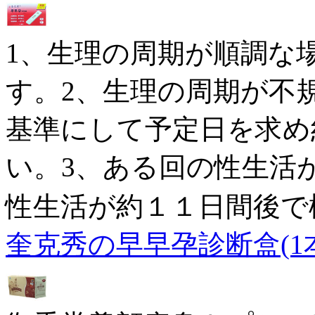
1、生理の周期が順調な
す。2、生理の周期が不
基準にして予定日を求め
い。3、ある回の性生活
性生活が約１１日間後で
奎克秀の早早孕診断盒(1本