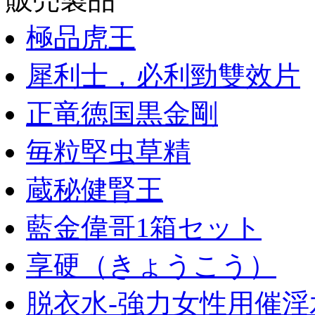
極品虎王
犀利士，必利勁雙效片
正竜徳国黒金剛
毎粒堅虫草精
蔵秘健腎王
藍金偉哥1箱セット
享硬（きょうこう）
脱衣水-強力女性用催淫