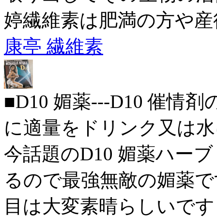
婷繊維素は肥満の方や産
康亭 繊維素
■D10 媚薬---D10 催
に適量をドリンク又は水
今話題のD10 媚薬ハーブ
るので最強無敵の媚薬です。
目は大変素晴らしいです