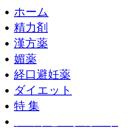
ホーム
精力剤
漢方薬
媚薬
経口避妊薬
ダイエット
特 集
ショッピングカート