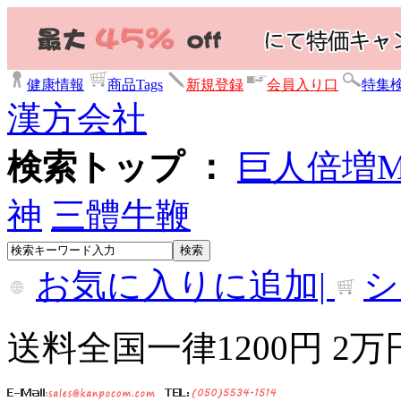
健康情報
商品Tags
新規登録
会員入り口
特集
漢方会社
検索トップ ：
巨人倍増
神
三體牛鞭
お気に入りに追加|
シ
送料全国一律1200円 2