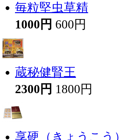
毎粒堅虫草精
1000円
600円
蔵秘健腎王
2300円
1800円
享硬（きょうこう）