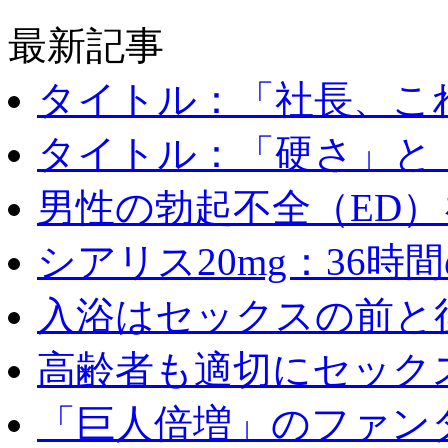
最新記事
タイトル：「社長、これ
タイトル：「硬さ」と「
男性の勃起不全（ED）を
シアリス20mg：36時間の
入浴はセックスの前と後
高齢者も適切にセックス
「巨人倍増」のファンタ