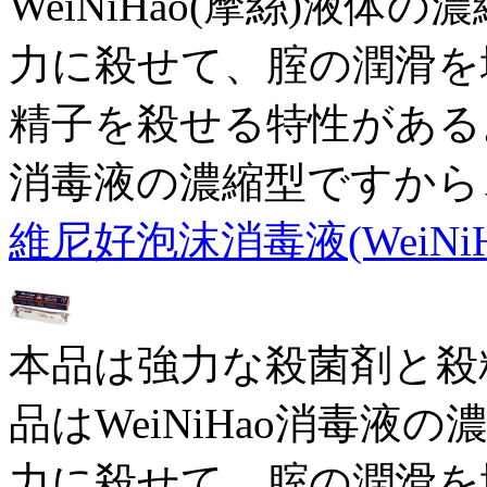
WeiNiHao(摩絲)液
力に殺せて、腟の潤滑を
精子を殺せる特性がある。本
消毒液の濃縮型ですから
維尼好泡沫消毒液(WeiNiH
本品は強力な殺菌剤と殺
品はWeiNiHao消毒
力に殺せて、腟の潤滑を