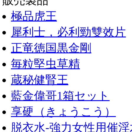
販売製品
極品虎王
犀利士，必利勁雙效片
正竜徳国黒金剛
毎粒堅虫草精
蔵秘健腎王
藍金偉哥1箱セット
享硬（きょうこう）
脱衣水-強力女性用催淫