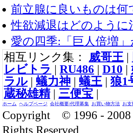
前立腺に良いものは何
性欲減退はどのように治
愛の四季:「巨人倍増」が
相互リンク集：
威哥王
|
レビトラ
|
RU486
|
D10
|
ラル
|
蟻力神
|
蟻王
|
狼1
蔵秘雄精
|
三便宝
|
ホーム
ヘルプページ
会社概要/代理募集
お買い物方法
お支
Copyright © 1996 - 2
Rights Reserved