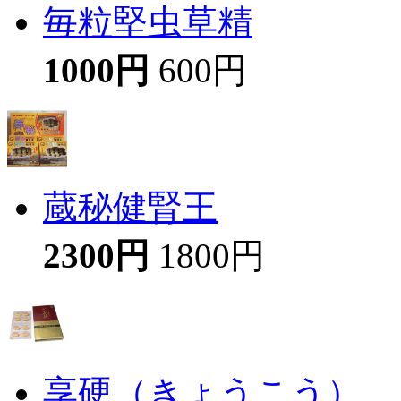
毎粒堅虫草精
1000円
600円
蔵秘健腎王
2300円
1800円
享硬（きょうこう）