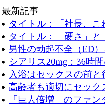
最新記事
タイトル：「社長、これ
タイトル：「硬さ」と「
男性の勃起不全（ED）を
シアリス20mg：36時間の
入浴はセックスの前と後
高齢者も適切にセックス
「巨人倍増」のファンタ