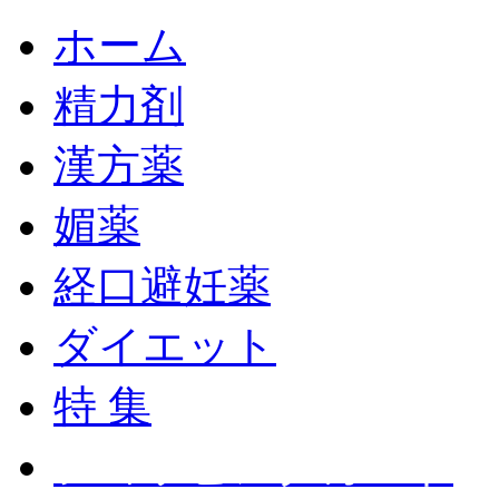
ホーム
精力剤
漢方薬
媚薬
経口避妊薬
ダイエット
特 集
ショッピングカート