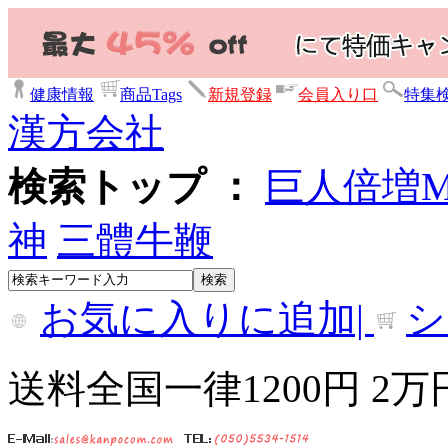
健康情報
商品Tags
新規登録
会員入り口
特集
漢方会社
検索トップ ：
巨人倍増
神
三體牛鞭
お気に入りに追加|
シ
送料全国一律1200円 2