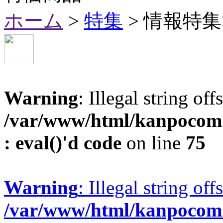
ホーム
>
特集
> 情報特
Warning
: Illegal string off
/var/www/html/kanpocom.
: eval()'d code
on line
75
Warning
: Illegal string of
/var/www/html/kanpocom.