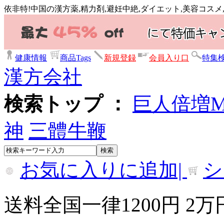
依非特!中国の漢方薬,精力剤,避妊中絶,ダイエット,美容コス
健康情報
商品Tags
新規登録
会員入り口
特集
漢方会社
検索トップ ：
巨人倍増
神
三體牛鞭
お気に入りに追加|
シ
送料全国一律1200円 2