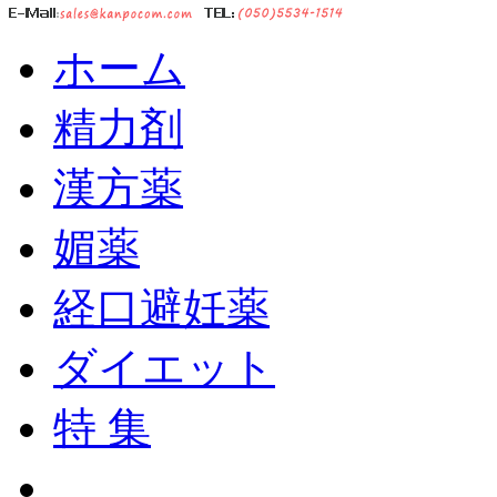
ホーム
精力剤
漢方薬
媚薬
経口避妊薬
ダイエット
特 集
ショッピングカート