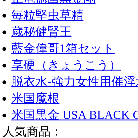
毎粒堅虫草精
蔵秘健腎王
藍金偉哥1箱セット
享硬（きょうこう）
脱衣水-強力女性用催淫
米国魔根
米国黒金 USA BLACK 
人気商品：