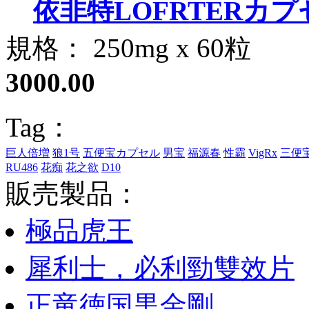
依非特LOFRTERカプ
規格： 250mg x 60粒
3000.00
Tag：
巨人倍増
狼1号
五便宝カプセル
男宝
福源春
性霸
VigRx
三便
RU486
花痴
花之欲
D10
販売製品：
極品虎王
犀利士，必利勁雙效片
正竜徳国黒金剛