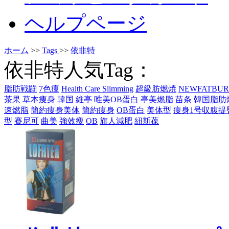
ヘルプページ
ホーム
>>
Tags
>>
依非特
依非特人気Tag：
脂肪戦闘
7色痩
Health Care Slimming
超級肪燃焼
NEWFATBUR
茶果
草本痩身
韓国
維亭
唯美OB蛋白
亭美燃脂
苗条
韓国脂肪
速燃脂
簡約痩身美体
簡約痩身
OB蛋白
美体型
痩身1号収腹提
型
賽尼可
曲美
強效痩
OB
旗人減肥
紐斯葆