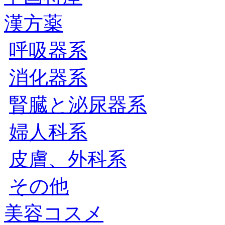
漢方薬
呼吸器系
消化器系
腎臓と泌尿器系
婦人科系
皮膚、外科系
その他
美容コスメ