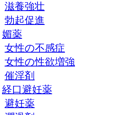
滋養強壮
勃起促進
媚薬
女性の不感症
女性の性欲増強
催淫剤
経口避妊薬
避妊薬