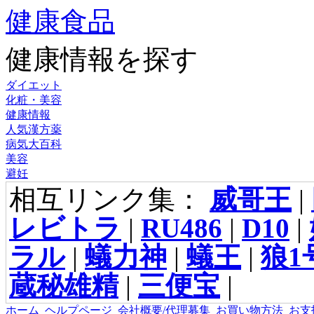
健康食品
健康情報を探す
ダイエット
化粧・美容
健康情報
人気漢方薬
病気大百科
美容
避妊
相互リンク集：
威哥王
|
レビトラ
|
RU486
|
D10
|
ラル
|
蟻力神
|
蟻王
|
狼1
蔵秘雄精
|
三便宝
|
ホーム
ヘルプページ
会社概要/代理募集
お買い物方法
お支