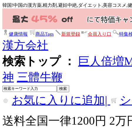
韓国!中国の漢方薬,精力剤,避妊中絶,ダイエット,美容コスメ
健康情報
商品Tags
新規登録
会員入り口
特集
漢方会社
検索トップ ：
巨人倍増
神
三體牛鞭
お気に入りに追加|
シ
送料全国一律1200円 2