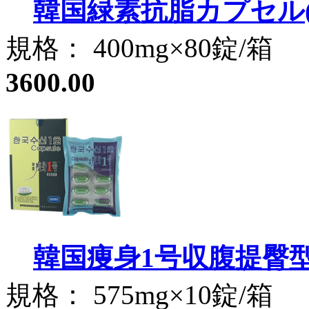
韓国緑素抗脂カプセル(40
規格： 400mg×80錠/箱
3600.00
韓国痩身1号収腹提臀型
規格： 575mg×10錠/箱