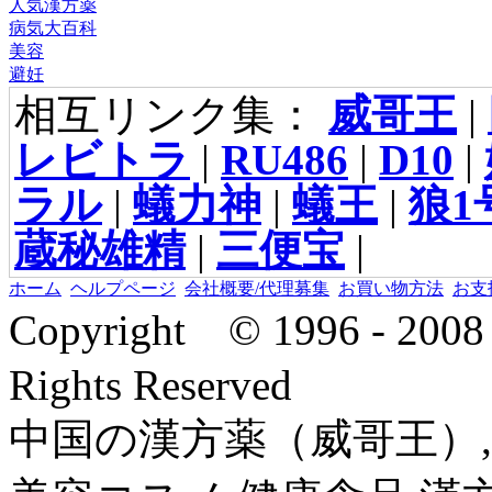
人気漢方薬
病気大百科
美容
避妊
相互リンク集：
威哥王
|
レビトラ
|
RU486
|
D10
|
ラル
|
蟻力神
|
蟻王
|
狼1
蔵秘雄精
|
三便宝
|
ホーム
ヘルプページ
会社概要/代理募集
お買い物方法
お支
Copyright © 1996 - 2
Rights Reserved
中国の漢方薬（威哥王）,