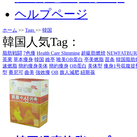
ヘルプページ
ホーム
>>
Tags
>>
韓国
韓国人気Tag：
脂肪戦闘
7色痩
Health Care Slimming
超級肪燃焼
NEWFATBUR
茶果
草本痩身
韓国
維亭
唯美OB蛋白
亭美燃脂
苗条
韓国脂肪
速燃脂
簡約痩身美体
簡約痩身
OB蛋白
美体型
痩身1号収腹提
型
賽尼可
曲美
強效痩
OB
旗人減肥
紐斯葆