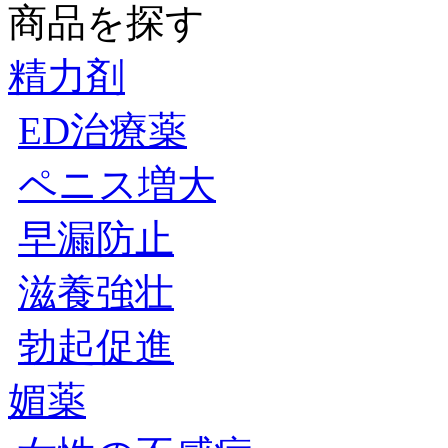
商品を探す
精力剤
ED治療薬
ペニス増大
早漏防止
滋養強壮
勃起促進
媚薬