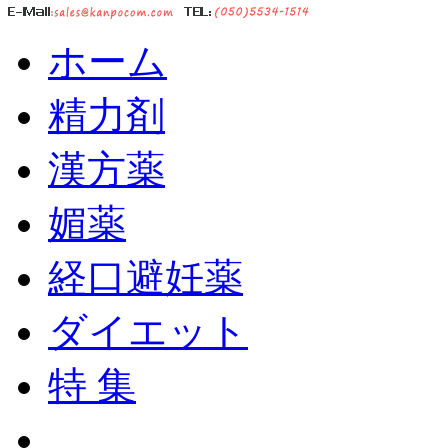
ホーム
精力剤
漢方薬
媚薬
経口避妊薬
ダイエット
特 集
ショッピングカート