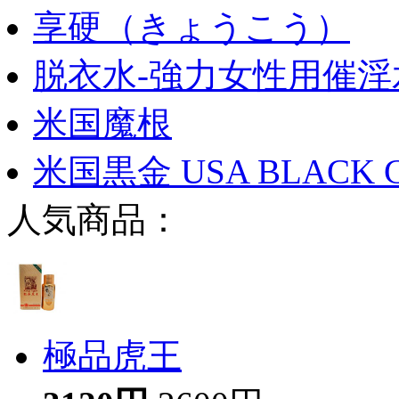
享硬（きょうこう）
脱衣水-強力女性用催淫
米国魔根
米国黒金 USA BLACK 
人気商品：
極品虎王