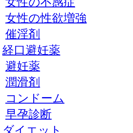
女性の不感症
女性の性欲増強
催淫剤
経口避妊薬
避妊薬
潤滑剤
コンドーム
早孕診断
ダイエット