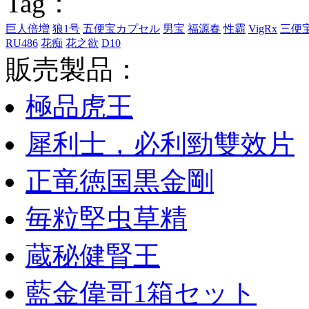
Tag：
巨人倍増
狼1号
五便宝カプセル
男宝
福源春
性霸
VigRx
三便
RU486
花痴
花之欲
D10
販売製品：
極品虎王
犀利士，必利勁雙效片
正竜徳国黒金剛
毎粒堅虫草精
蔵秘健腎王
藍金偉哥1箱セット