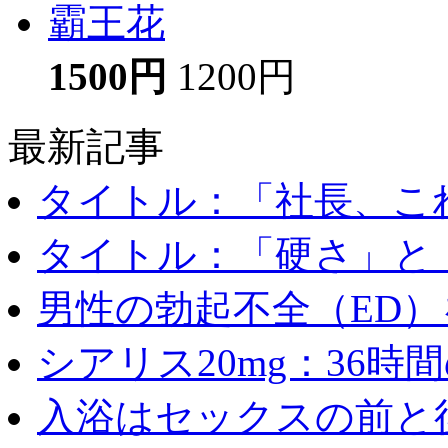
霸王花
1500円
1200円
最新記事
タイトル：「社長、これ
タイトル：「硬さ」と「
男性の勃起不全（ED）を
シアリス20mg：36時間の
入浴はセックスの前と後