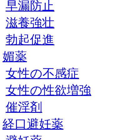
早漏防止
滋養強壮
勃起促進
媚薬
女性の不感症
女性の性欲増強
催淫剤
経口避妊薬