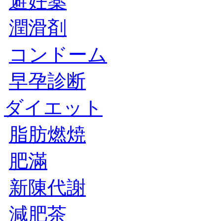
避妊薬
潤滑剤
コンドーム
早孕診断
ダイエット
脂肪燃焼
肥滿
新陳代謝
減肥茶