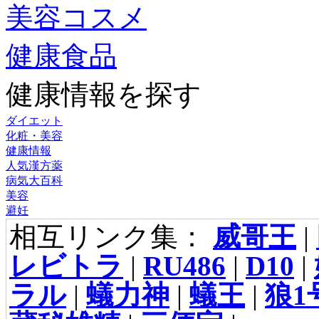
美容コスメ
健康食品
健康情報を探す
ダイエット
化粧・美容
健康情報
人気漢方薬
病気大百科
美容
避妊
相互リンク集：
威哥王
|
レビトラ
|
RU486
|
D10
|
ラル
|
蟻力神
|
蟻王
|
狼1