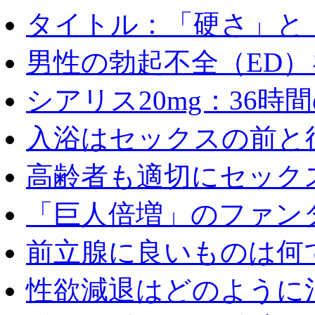
タイトル：「硬さ」と「
男性の勃起不全（ED）を
シアリス20mg：36時間の
入浴はセックスの前と後
高齢者も適切にセックス
「巨人倍増」のファンタ
前立腺に良いものは何
性欲減退はどのように治