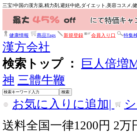
三宝!中国の漢方薬,精力剤,避妊中絶,ダイエット,美容コスメ
健康情報
商品Tags
新規登録
会員入り口
特集
漢方会社
検索トップ ：
巨人倍増
神
三體牛鞭
お気に入りに追加|
シ
送料全国一律1200円 2