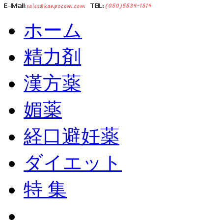
ホーム
精力剤
漢方薬
媚薬
経口避妊薬
ダイエット
特 集
ショッピングカート