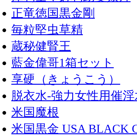
正竜徳国黒金剛
毎粒堅虫草精
蔵秘健腎王
藍金偉哥1箱セット
享硬（きょうこう）
脱衣水-強力女性用催淫
米国魔根
米国黒金 USA BLACK 