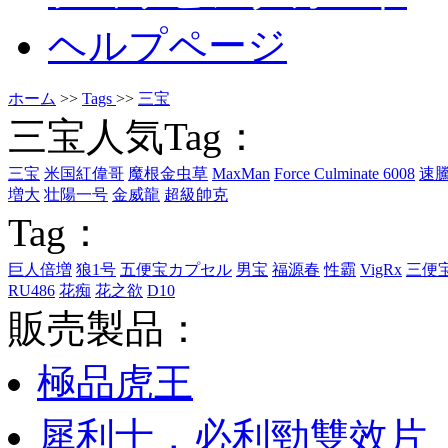
ヘルプページ
ホーム
>>
Tags
>>
三宝
三宝人気Tag：
三宝
米国紅偉哥
魔根金虫草
MaxMan
Force Culminate 6008
速
増大
壮陽一号
金威龍
超級帥克
Tag：
巨人倍増
狼1号
五便宝カプセル
男宝
福源春
性霸
VigRx
三便
RU486
花痴
花之欲
D10
販売製品：
極品虎王
犀利士，必利勁雙效片