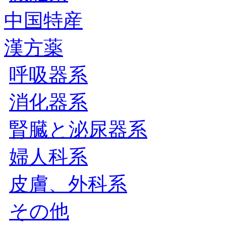
中国特産
漢方薬
呼吸器系
消化器系
腎臓と泌尿器系
婦人科系
皮膚、外科系
その他