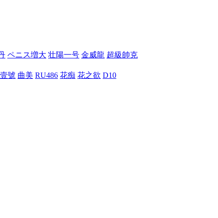
丹
ペニス増大
壮陽一号
金威龍
超級帥克
壹號
曲美
RU486
花痴
花之欲
D10