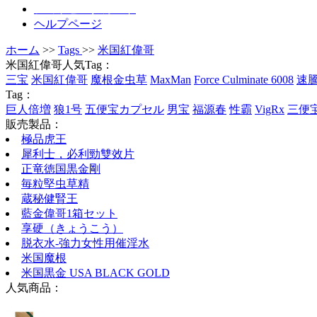
ショッピングカート
ヘルプページ
ホーム
>>
Tags
>>
米国紅偉哥
米国紅偉哥人気Tag：
三宝
米国紅偉哥
魔根金虫草
MaxMan
Force Culminate 6008
速
Tag：
巨人倍増
狼1号
五便宝カプセル
男宝
福源春
性霸
VigRx
三便
販売製品：
極品虎王
犀利士，必利勁雙效片
正竜徳国黒金剛
毎粒堅虫草精
蔵秘健腎王
藍金偉哥1箱セット
享硬（きょうこう）
脱衣水-強力女性用催淫水
米国魔根
米国黒金 USA BLACK GOLD
人気商品：