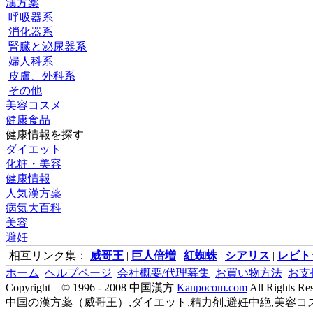
漢方薬
呼吸器系
消化器系
腎臓と泌尿器系
婦人科系
皮膚、外科系
その他
美容コスメ
健康食品
健康情報を探す
ダイエット
化粧・美容
健康情報
人気漢方薬
病気大百科
美容
避妊
相互リンク集：
威哥王
|
巨人倍増
|
紅蜘蛛
|
シアリス
|
レビト
ホーム
ヘルプページ
会社概要/代理募集
お買い物方法
お支
Copyright © 1996 - 2008 中国漢方
Kanpocom.com
All Rights Re
中国の漢方薬（威哥王）,ダイエット,精力剤,避妊中絶,美容コス