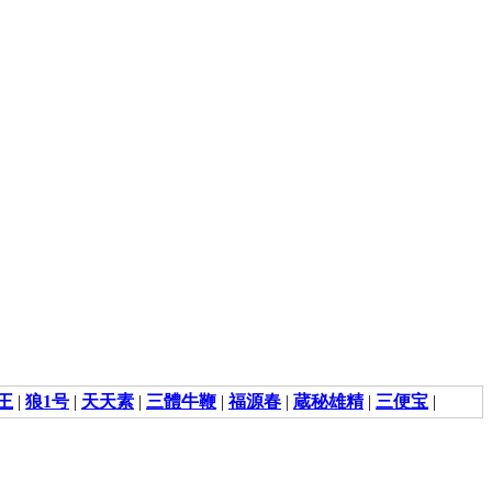
王
|
狼1号
|
天天素
|
三體牛鞭
|
福源春
|
蔵秘雄精
|
三便宝
|