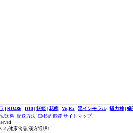
ラ
|
RU486
|
D10
|
妖姫
|
花痴
|
VigRx
|
淫インモラル
|
蟻力神
|
蟻
払/送料
配送方法
EMS的追迹
サイトマップ
served
メ,健康食品,漢方通販!