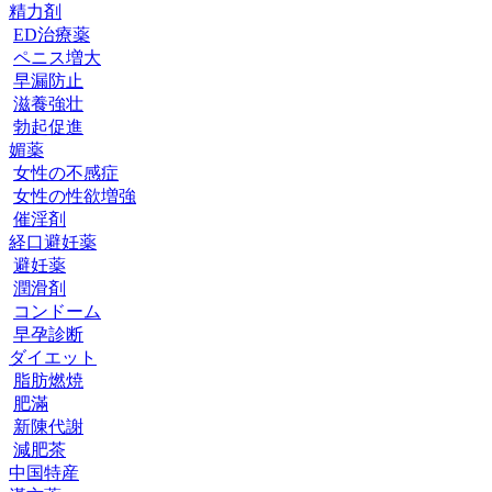
精力剤
ED治療薬
ペニス増大
早漏防止
滋養強壮
勃起促進
媚薬
女性の不感症
女性の性欲増強
催淫剤
経口避妊薬
避妊薬
潤滑剤
コンドーム
早孕診断
ダイエット
脂肪燃焼
肥滿
新陳代謝
減肥茶
中国特産