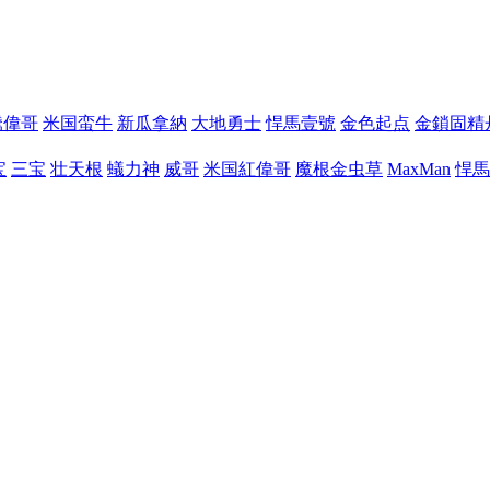
騰偉哥
米国蛮牛
新瓜拿納
大地勇士
悍馬壹號
金色起点
金鎖固精
宝
三宝
壮天根
蟻力神
威哥
米国紅偉哥
魔根金虫草
MaxMan
悍馬