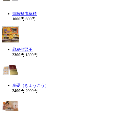
毎粒堅虫草精
1000円
600円
蔵秘健腎王
2300円
1800円
享硬（きょうこう）
2400円
2000円