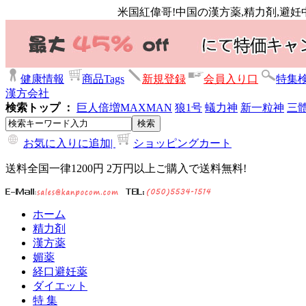
米国紅偉哥!中国の漢方薬,精力剤,避妊
健康情報
商品Tags
新規登録
会員入り口
特集
漢方会社
検索トップ ：
巨人倍増
MAXMAN
狼1号
蟻力神
新一粒神
三
お気に入りに追加|
ショッピングカート
送料全国一律1200円 2万円以上ご購入で送料無料!
ホーム
精力剤
漢方薬
媚薬
経口避妊薬
ダイエット
特 集