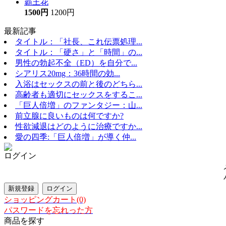
霸王花
1500円
1200円
最新記事
タイトル：「社長、これ伝票処理...
タイトル：「硬さ」と「時間」の...
男性の勃起不全（ED）を自分で...
シアリス20mg：36時間の効...
入浴はセックスの前と後のどちら...
高齢者も適切にセックスをするこ...
「巨人倍増」のファンタジー：山...
前立腺に良いものは何ですか?
性欲減退はどのように治療ですか...
愛の四季:「巨人倍増」が導く仲...
ログイン
ショッピングカート(0)
パスワードを忘れった方
商品を探す