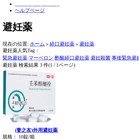
ショッピングカート
ヘルプページ
避妊薬
現在の位置:
ホーム
経口避妊薬
避妊薬
>
>
避妊薬人気Tag：
緊急避妊薬
マーベロン
酢酸経口避妊薬
避妊殺菌
事後緊急避
避妊薬 検索結果 3 件(1 / 1ページ)
(妻之友)外用避妊薬
規格： 10錠/箱