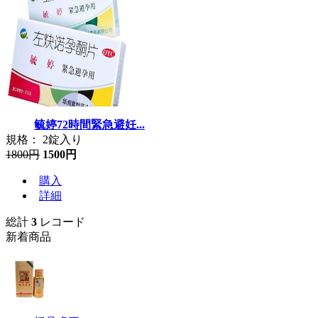
毓婷72時間緊急避妊...
規格： 2錠入り
1800円
1500円
購入
詳細
総計
3
レコード
新着商品