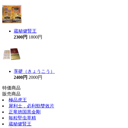
蔵秘健腎王
2300円
1800円
享硬（きょうこう）
2400円
2000円
特価商品
販売商品
極品虎王
犀利士，必利勁雙效片
正竜徳国黒金剛
毎粒堅虫草精
蔵秘健腎王