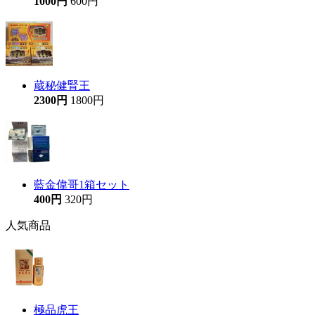
1000円
600円
蔵秘健腎王
2300円
1800円
藍金偉哥1箱セット
400円
320円
人気商品
極品虎王