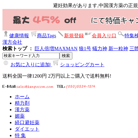
避妊効果があります,中国漢方薬の正規通
健康情報
商品Tags
新規登録
会員入り口
特集
漢方会社
検索トップ ：
巨人倍増
MAXMAN
狼1号
蟻力神
新一粒神
三
お気に入りに追加|
ショッピングカート
送料全国一律1200円 2万円以上ご購入で送料無料!
ホーム
精力剤
漢方薬
媚薬
経口避妊薬
ダイエット
特 集