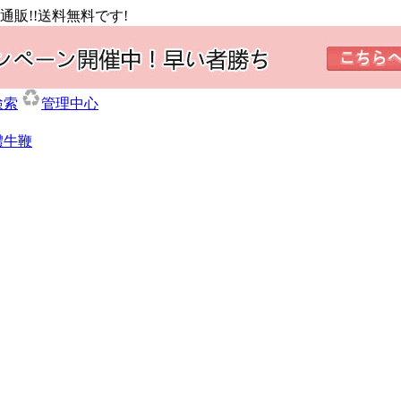
販!!送料無料です!
検索
管理中心
體牛鞭