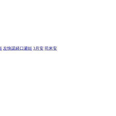
妊
左快諾経口避妊
3月安
司米安