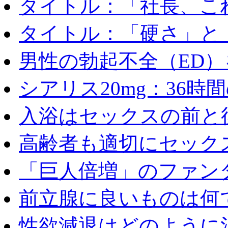
タイトル：「社長、これ
タイトル：「硬さ」と「
男性の勃起不全（ED）を
シアリス20mg：36時間の
入浴はセックスの前と後
高齢者も適切にセックス
「巨人倍増」のファンタ
前立腺に良いものは何
性欲減退はどのように治