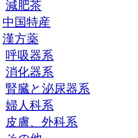
減肥茶
中国特産
漢方薬
呼吸器系
消化器系
腎臓と泌尿器系
婦人科系
皮膚、外科系