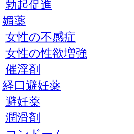
勃起促進
媚薬
女性の不感症
女性の性欲増強
催淫剤
経口避妊薬
避妊薬
潤滑剤
コンドーム