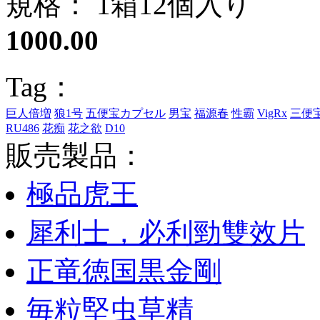
規格： 1箱12個入り
1000.00
Tag：
巨人倍増
狼1号
五便宝カプセル
男宝
福源春
性霸
VigRx
三便
RU486
花痴
花之欲
D10
販売製品：
極品虎王
犀利士，必利勁雙效片
正竜徳国黒金剛
毎粒堅虫草精