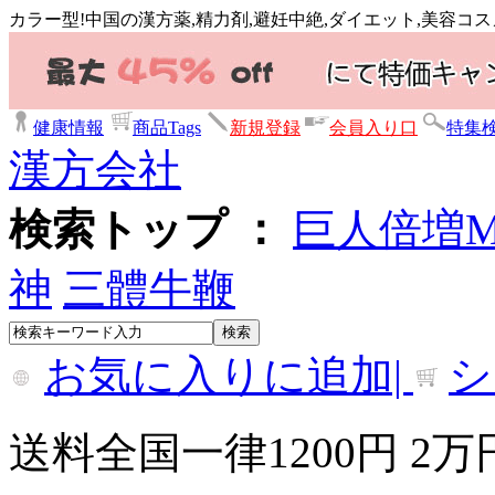
カラー型!中国の漢方薬,精力剤,避妊中絶,ダイエット,美容コ
健康情報
商品Tags
新規登録
会員入り口
特集
漢方会社
検索トップ ：
巨人倍増
神
三體牛鞭
お気に入りに追加|
シ
送料全国一律1200円 2