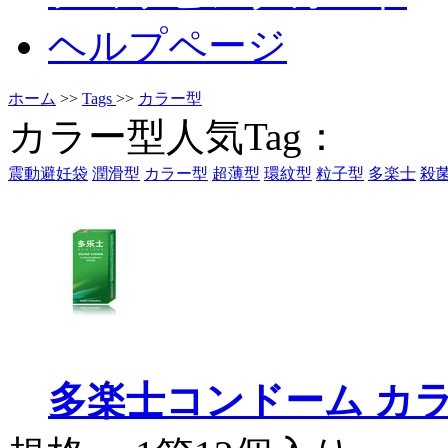
ヘルプページ
ホーム
>>
Tags
>>
カラー型
カラー型人気Tag：
震動避妊袋
潤滑型
カラー型
超薄型
環紋型
粒子型
多楽士
殺
多楽士コンドーム カ