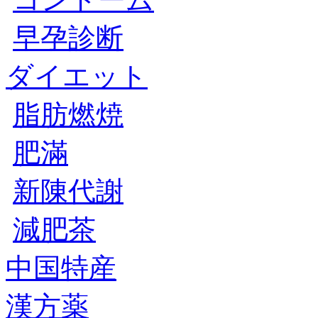
早孕診断
ダイエット
脂肪燃焼
肥滿
新陳代謝
減肥茶
中国特産
漢方薬