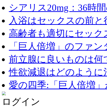
シアリス20mg：36時間の
入浴はセックスの前と後
高齢者も適切にセックス
「巨人倍増」のファンタ
前立腺に良いものは何
性欲減退はどのように治
愛の四季:「巨人倍増」が
ログイン