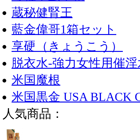
蔵秘健腎王
藍金偉哥1箱セット
享硬（きょうこう）
脱衣水-強力女性用催淫
米国魔根
米国黒金 USA BLACK 
人気商品：