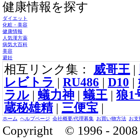
健康情報を探す
ダイエット
化粧・美容
健康情報
人気漢方薬
病気大百科
美容
避妊
相互リンク集：
威哥王
|
レビトラ
|
RU486
|
D10
|
ラル
|
蟻力神
|
蟻王
|
狼1
蔵秘雄精
|
三便宝
|
ホーム
ヘルプページ
会社概要/代理募集
お買い物方法
お支
Copyright © 1996 - 2