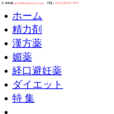
ホーム
精力剤
漢方薬
媚薬
経口避妊薬
ダイエット
特 集
ショッピングカート