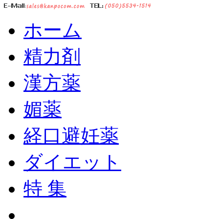
ホーム
精力剤
漢方薬
媚薬
経口避妊薬
ダイエット
特 集
ショッピングカート