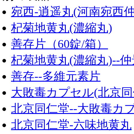
宛西-逍遥丸(河南宛西仲
杞菊地黄丸(濃縮丸)
善存片（60錠/箱）
杞菊地黄丸(濃縮丸)--仲
善存--多維元素片
大敗毒カプセル(北京同
北京同仁堂--大敗毒カ
北京同仁堂-六味地黄丸