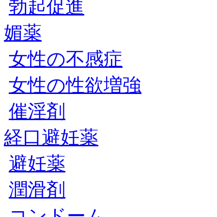
勃起促進
媚薬
女性の不感症
女性の性欲増強
催淫剤
経口避妊薬
避妊薬
潤滑剤
コンドーム