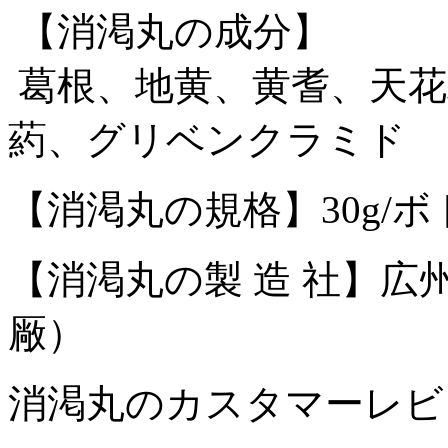
【消渇丸の成分】
葛根、地黄、黄耆、天花
葯、グリベンクラミ
【消渇丸の規格】
30g/
【消渇丸の製 造 社】
広
厰）
消渇丸のカスタマーレビ