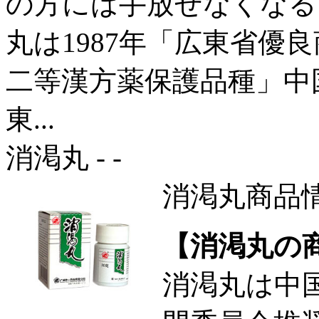
の方には手放せなくなる
丸は1987年「広東省優良
二等漢方薬保護品種」中国
東...
消渇丸 - -
消渇丸商品
【消渇丸の
消渇丸は中