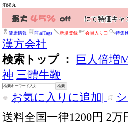
消渇丸
健康情報
商品Tags
新規登録
会員入り口
特集
漢方会社
検索トップ ：
巨人倍増
神
三體牛鞭
お気に入りに追加|
シ
送料全国一律1200円 2