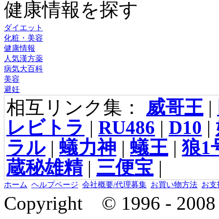
健康情報を探す
ダイエット
化粧・美容
健康情報
人気漢方薬
病気大百科
美容
避妊
相互リンク集：
威哥王
|
レビトラ
|
RU486
|
D10
|
ラル
|
蟻力神
|
蟻王
|
狼1
蔵秘雄精
|
三便宝
|
ホーム
ヘルプページ
会社概要/代理募集
お買い物方法
お支
Copyright © 1996 - 2