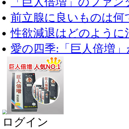
「巨人倍増」のファンタ
前立腺に良いものは何
性欲減退はどのように治
愛の四季:「巨人倍増」が
ログイン