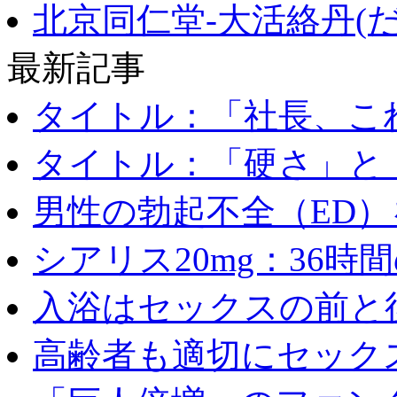
北京同仁堂-大活絡丹(
最新記事
タイトル：「社長、これ
タイトル：「硬さ」と「
男性の勃起不全（ED）を
シアリス20mg：36時間の
入浴はセックスの前と後
高齢者も適切にセックス