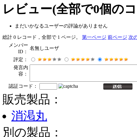
レビュー
(全部で
0
個のコ
まだいかなるユーザーの評論がありません
総計 0 レコード，全部で 1 ページ。
第一ページ
前ページ
次
メンバー
名無しユーザ
ID：
評定：
発言内
容：
認証コード：
販売製品：
消渇丸
別の製品：