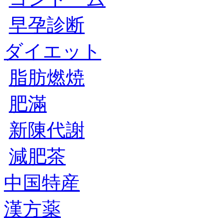
早孕診断
ダイエット
脂肪燃焼
肥滿
新陳代謝
減肥茶
中国特産
漢方薬