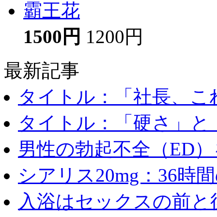
霸王花
1500円
1200円
最新記事
タイトル：「社長、これ
タイトル：「硬さ」と「
男性の勃起不全（ED）を
シアリス20mg：36時間の
入浴はセックスの前と後