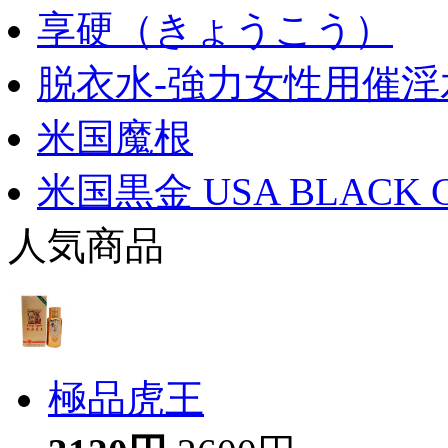
享硬（きょうこう）
脱衣水-強力女性用催淫
米国魔根
米国黒金 USA BLACK 
人気商品
極品虎王