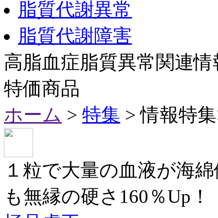
脂質代謝異常
脂質代謝障害
高脂血症脂質異常関連情
特価商品
ホーム
>
特集
> 情報特
１粒で大量の血液が海綿
も無縁の硬さ160％Up！