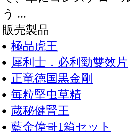
う ...
販売製品
極品虎王
犀利士，必利勁雙效片
正竜徳国黒金剛
毎粒堅虫草精
蔵秘健腎王
藍金偉哥1箱セット