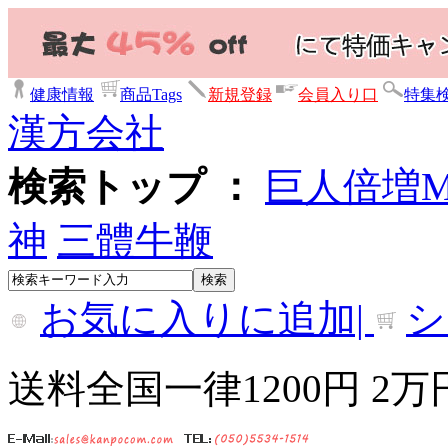
健康情報
商品Tags
新規登録
会員入り口
特集
漢方会社
検索トップ ：
巨人倍増
神
三體牛鞭
お気に入りに追加|
シ
送料全国一律1200円 2