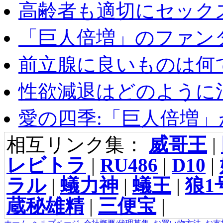
高齢者も適切にセックス
「巨人倍増」のファンタ
前立腺に良いものは何
性欲減退はどのように治
愛の四季:「巨人倍増」が
相互リンク集：
威哥王
|
レビトラ
|
RU486
|
D10
|
ラル
|
蟻力神
|
蟻王
|
狼1
蔵秘雄精
|
三便宝
|