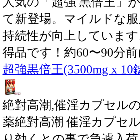
人気の「超強 黒倍王」
て新登場。マイルドな服
持続性が向上しています
得品です！約60〜90分
超強黒倍王(3500mg x 10
絶對高潮,催淫カプセル
薬絶對高潮 催淫カプセ
り効くとの事で急遽入荷