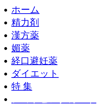
ホーム
精力剤
漢方薬
媚薬
経口避妊薬
ダイエット
特 集
ショッピングカート