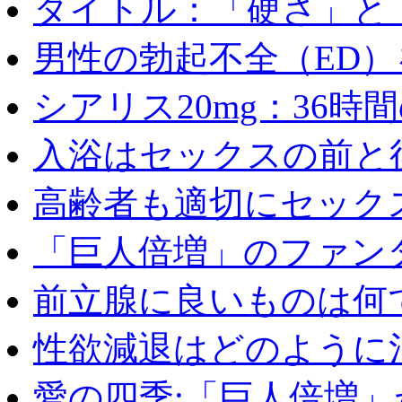
タイトル：「硬さ」と「
男性の勃起不全（ED）を
シアリス20mg：36時間の
入浴はセックスの前と後
高齢者も適切にセックス
「巨人倍増」のファンタ
前立腺に良いものは何
性欲減退はどのように治
愛の四季:「巨人倍増」が