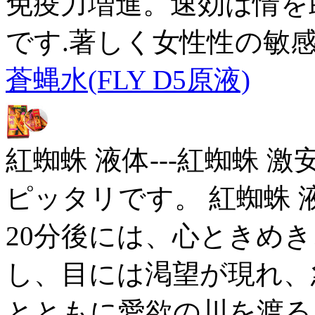
免疫力増進。速効は情を
です.著しく女性性の敏
蒼蝿水(FLY D5原液)
紅蜘蛛 液体---紅蜘蛛
ピッタリです。 紅蜘蛛 液
20分後には、心ときめ
し、目には渇望が現れ、
とともに愛欲の川を渡る