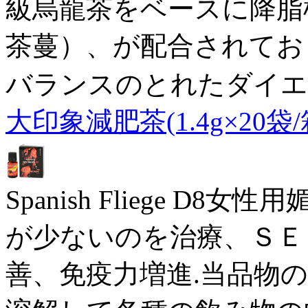
級烏龍茶をベースに降脂
茶蔓）、が配合されてお
バランスのとれたダイエ
大印象減肥茶(1.4g×20袋/
Spanish Fliege 
が少ないのを治療、ＳＥ
善、免疫力増進.当品物