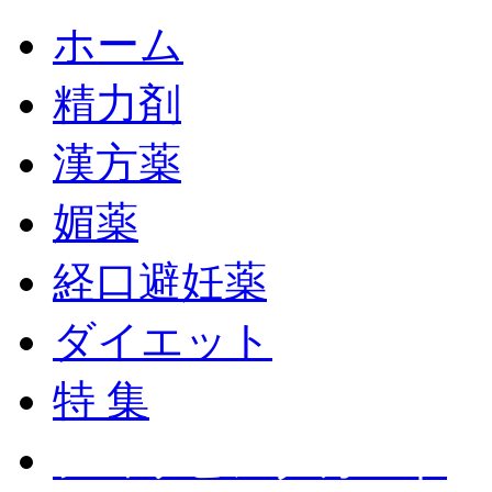
ホーム
精力剤
漢方薬
媚薬
経口避妊薬
ダイエット
特 集
ショッピングカート