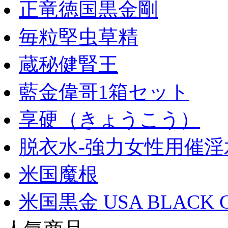
正竜徳国黒金剛
毎粒堅虫草精
蔵秘健腎王
藍金偉哥1箱セット
享硬（きょうこう）
脱衣水-強力女性用催淫
米国魔根
米国黒金 USA BLACK 