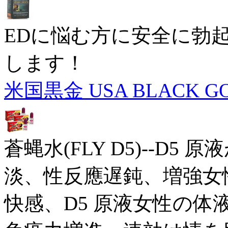
EDに悩む方に安全に勃
します！
米国黒金 USA BLACK G
蒼蝿水(FLY D5)--D
淡、性反應遅鈍、増強女
快感、D5 原液女性の