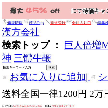
健康情報
商品Tags
新規登録
会員入り口
特集
漢方会社
検索トップ ：
巨人倍増
神
三體牛鞭
お気に入りに追加|
シ
送料全国一律1200円 2