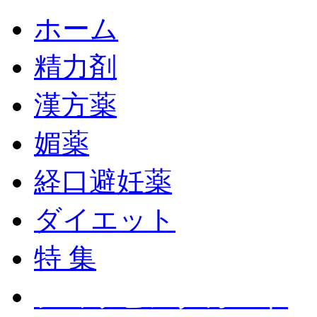
ホーム
精力剤
漢方薬
媚薬
経口避妊薬
ダイエット
特 集
ショッピングカート