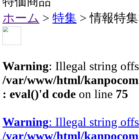
特価商品
ホーム
>
特集
> 情報特
Warning
: Illegal string off
/var/www/html/kanpocom.
: eval()'d code
on line
75
Warning
: Illegal string of
/var/www/html/kanpocom.