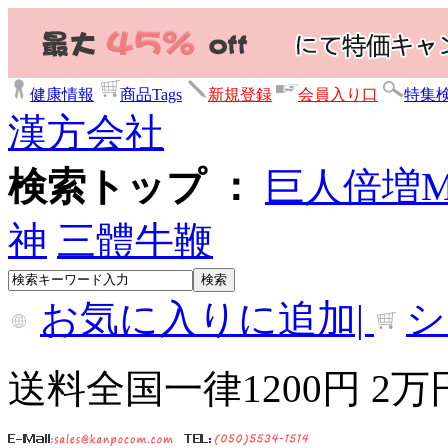
健康情報
商品Tags
新規登録
会員入り口
特集
漢方会社
検索トップ ：
巨人倍増
神
三體牛鞭
お気に入りに追加|
シ
送料全国一律1200円 2