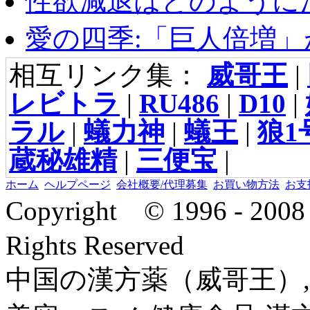
性欲減退はどのように治
愛の四季:「巨人倍増」が
相互リンク集：
威哥王
|
レビトラ
|
RU486
|
D10
|
ラル
|
蟻力神
|
蟻王
|
狼1
蔵秘雄精
|
三便宝
|
ホーム
ヘルプページ
会社概要/代理募集
お買い物方法
お支
Copyright © 1996 - 2
Rights Reserved
中国の漢方薬（威哥王）,