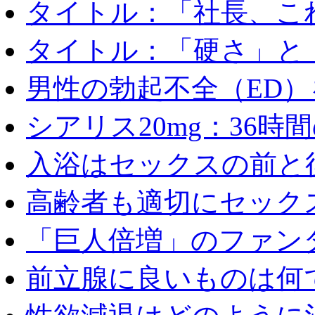
タイトル：「社長、これ
タイトル：「硬さ」と「
男性の勃起不全（ED）を
シアリス20mg：36時間の
入浴はセックスの前と後
高齢者も適切にセックス
「巨人倍増」のファンタ
前立腺に良いものは何