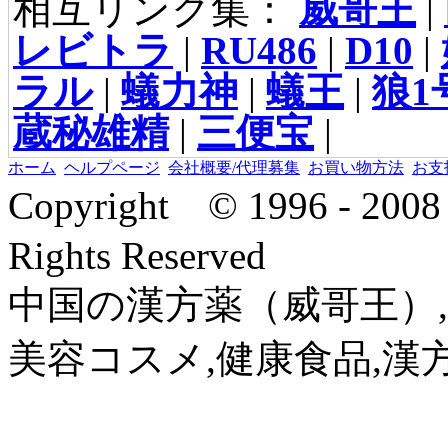
相互リンク集：
威哥王
|
レビトラ
|
RU486
|
D10
|
ラル
|
蟻力神
|
蟻王
|
狼1
蔵秘雄精
|
三便宝
|
ホーム
ヘルプページ
会社概要/代理募集
お買い物方法
お支
Copyright © 1996 - 2
Rights Reserved
中国の漢方薬（威哥王）,
美容コスメ,健康食品,漢