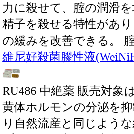
力に殺せて、腟の潤滑を
精子を殺せる特性があり
の緩みを改善できる。 
維尼好殺菌膠性液(WeiNiH
RU486 中絶薬 販売対
黄体ホルモンの分泌を抑
り自然流産と同じような