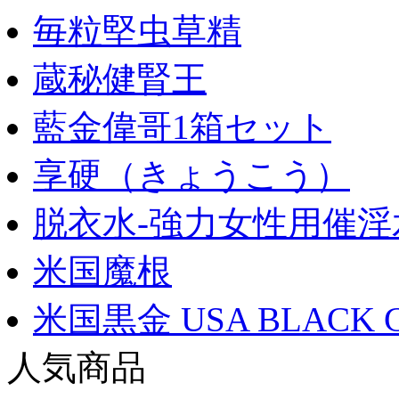
毎粒堅虫草精
蔵秘健腎王
藍金偉哥1箱セット
享硬（きょうこう）
脱衣水-強力女性用催淫
米国魔根
米国黒金 USA BLACK 
人気商品