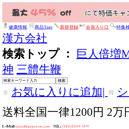
健康情報
商品Tags
新規登録
会員入り口
特集
漢方会社
検索トップ ：
巨人倍増
神
三體牛鞭
お気に入りに追加|
シ
送料全国一律1200円 2