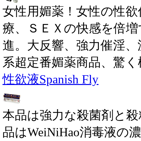
女性用媚薬！女性の性欲
療、ＳＥＸの快感を倍増
進。大反響、強力催淫、
系超定番媚薬商品、驚く
性欲液Spanish Fly
本品は強力な殺菌剤と殺
品はWeiNiHao消毒