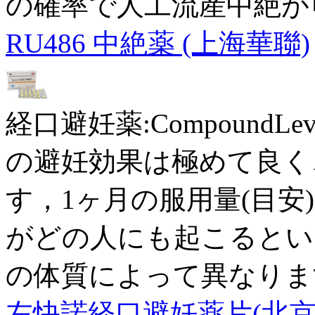
の確率で人工流産中絶が
RU486 中絶薬 (上海華聯)
経口避妊薬:CompoundLevo
の避妊効果は極めて良く
す，1ヶ月の服用量(目安)
がどの人にも起こるとい
の体質によって異なりま
左快諾経口避妊薬片(北京