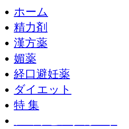
ホーム
精力剤
漢方薬
媚薬
経口避妊薬
ダイエット
特 集
ショッピングカート