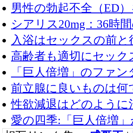
男性の勃起不全（ED）を
シアリス20mg：36時間の
入浴はセックスの前と後
高齢者も適切にセックス
「巨人倍増」のファンタ
前立腺に良いものは何
性欲減退はどのように治
愛の四季:「巨人倍増」が