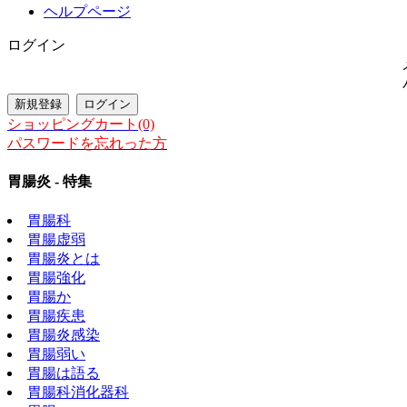
ヘルプページ
ログイン
ショッピングカート(0)
パスワードを忘れった方
胃腸炎 - 特集
胃腸科
胃腸虚弱
胃腸炎とは
胃腸強化
胃腸か
胃腸疾患
胃腸炎感染
胃腸弱い
胃腸は語る
胃腸科消化器科