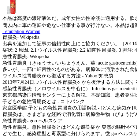
本品は高度の濃縮液体だ。成年女性の性冷淡に適用する。飲む
間以内に車の運転や危ない仕事する事が行けない。本品は超
Temptation Woman
胃腸炎- Wikipedia
出典を追加して記事の信頼性向上にご協力ください。（2011年10月
症状; 2 原因. 2.1 ウイルス性胃腸炎; 2.2 細菌性胃腸炎. 3 脚注; 4
急性胃腸炎- Wikipedia
急性胃腸炎（きゅうせいいちょうえん、英: acute gastro
多いが、一部に細菌性のものがある。病原体に汚染された食物が原
ウイルス性胃腸炎から復活する方法 - Yahoo!知恵袋
2013年7月24日...ウイルス性胃腸炎○ から復活する方法に
感染性胃腸炎（ノロウイルスを中心に） Infectious gastroenteriti
東京都感染症情報センターによる解説。基礎知識、患者発生
子どもの急性胃腸炎とは - コトバンク
家庭医学館 子どもの急性胃腸炎の用語解説 - [どんな病気
胃腸炎は、さまざまな経路で消化管に病原微生物（びょうげんびせ
急性胃腸炎- goo ヘルスケア
急性胃腸炎。急性胃腸炎とはどんな感染症か 突然の嘔吐や下
どで生じ、感染症型と毒素型に分けられます。微 gooヘルスケア 