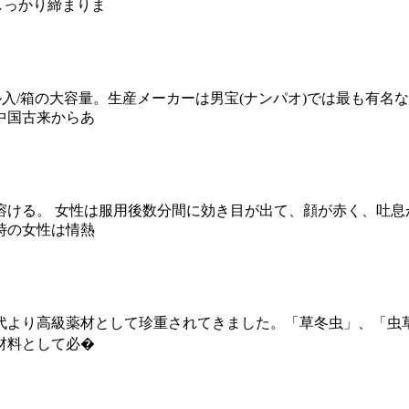
しっかり締まりま
ル入/箱の大容量。生産メーカーは男宝(ナンパオ)では最も有名
中国古来からあ
溶ける。 女性は服用後数分間に効き目が出て、顔が赤く、吐息
時の女性は情熱
代より高級薬材として珍重されてきました。「草冬虫」、「虫
材料として必�