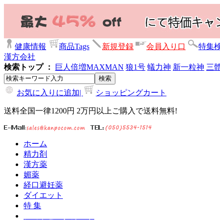
健康情報
商品Tags
新規登録
会員入り口
特集
漢方会社
検索トップ ：
巨人倍増
MAXMAN
狼1号
蟻力神
新一粒神
三
お気に入りに追加|
ショッピングカート
送料全国一律1200円 2万円以上ご購入で送料無料!
ホーム
精力剤
漢方薬
媚薬
経口避妊薬
ダイエット
特 集
ショッピングカート