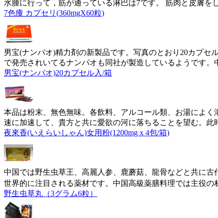
水腫に行って，筋が通っている淋巴は7です。 筋肉と皮膚を
7色痩 カプセリ(360mgX60粒)
男宝(ナンパオ)精力剤の新製品です。写真のとおり20カプセ
で発売されいてるナンパオも同社が製造しているようです。
男宝(ナンパオ)20カプセル入/箱
本品は粉末、無色無味。各飲料、アルコール類、お湯によく
速に加速して、貴方と共に愛欲の河に落ちることを望む。此
夜來香(いえらいしゃん)女用粉(1200mg x 4包/箱)
中国では野生虫草王、高麗人参、鹿蘑菇、龍骨などと共に古
世界的に注目される薬材です。中国高級薬膳料理では主役の
野生虫草丸（3グラム6粒）