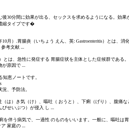
後30分間に効果が出る、セックスを求めるようになる。効果
濃縮タイプです�
）.胃腸炎（いちょう えん、英: Gastroenteritis）と
 参考文献 ...
enteritis）とは、急性に発症する 胃腸症状を主体とした症候
因で ...
関する知恵ノートです。
s
状況、予防法。
か] 吐（は）き気（け）、嘔吐（ おうと）、下痢（げり）、腹
いぶつ）が侵入 し ...
痢を伴う病気で、一過性 のものをいいます。一般に、嘔吐は胃
家庭の ...