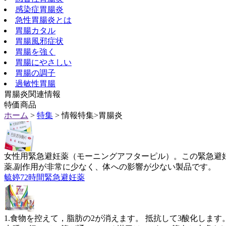
感染症胃腸炎
急性胃腸炎とは
胃腸カタル
胃腸風邪症状
胃腸を強く
胃腸にやさしい
胃腸の調子
過敏性胃腸
胃腸炎関連情報
特価商品
ホーム
>
特集
> 情報特集>胃腸炎
女性用緊急避妊薬（モーニングアフターピル）。この緊急避
薬,副作用が非常に少なく、体への影響が少ない製品です。
毓婷72時間緊急避妊薬
1.食物を控えて，脂肪の2が消えます。 抵抗して3酸化しま