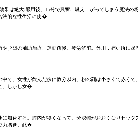
も便利です、効果は絶大!服用後、15分で興奮、燃え上がってしまう
合法的な性生活に使�
や脱臼の補助治療、運動前後、疲労解消。外用，痛い所に塗布
の中で、女性が飲んだ後に数分以内、粉の顔は小さくて赤くて
て、しかし女�
速に加速する。膣内が狭くなって、分泌物がおおくなりセック
疫力増進。此�