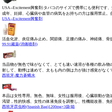
USA--Excitement興奮剤:タバコのサイズで携帯に
成年、妊婦、心臓病や血管の病気をお持ちの方は服用禁止。
USA--Excitement興奮剤
活血化淤、炎症痛み止め。関節痛、足腰の痛み、神経痛、骨折
99.91藏薬(消痛噴剤)
当品物が無色で味がなくて、とても速い速溶が各種の飲み物
射して、動悸は速めて、太もも内の側は力が抜け感覚がなく
西班牙-魔力蒼蝿水
本品は女性専用。無色、無味、女性は服用後、心臓鼓動が急
渇望，性的快感、女性の体液免疫を調整し、性機能改善、免
西班牙昆虫粉(Spanish Bag)1200mg×3袋/箱