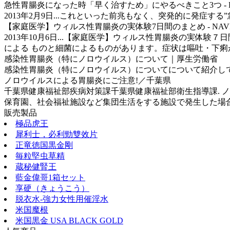
急性胃腸炎になった時「早く治すため」にやるべきこと3つ - Peac
2013年2月9日...これといった前兆もなく、突発的に発
【家庭医学】ウィルス性胃腸炎の実体験7日間のまとめ - NAV
2013年10月6日...【家庭医学】ウィルス性胃腸炎の実体験
による ものと細菌によるものがあります。症状は嘔吐・下痢
感染性胃腸炎（特にノロウイルス）について｜厚生労働省
感染性胃腸炎（特にノロウイルス）についてについて紹介し
ノロウイルスによる胃腸炎にご注意!／千葉県
千葉県健康福祉部疾病対策課千葉県健康福祉部衛生指導課. 
保育園、社会福祉施設など集団生活をする施設で発生した場合は、
販売製品
極品虎王
犀利士，必利勁雙效片
正竜徳国黒金剛
毎粒堅虫草精
蔵秘健腎王
藍金偉哥1箱セット
享硬（きょうこう）
脱衣水-強力女性用催淫水
米国魔根
米国黒金 USA BLACK GOLD