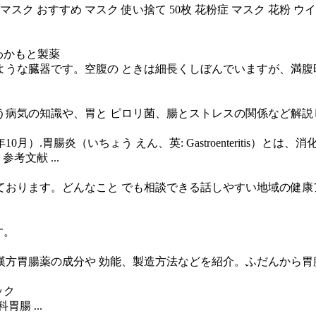
ク おすすめ マスク 使い捨て 50枚 花粉症 マスク 花粉 ウイルス 
わかもと製薬
な臓器です。空腹の ときは細長くしぼんでいますが、満腹時に
う病気の知識や、胃と ピロリ菌、腸とストレスの関係など解説
）.胃腸炎（いちょう えん、英: Gastroenteritis）と
 参考文献 ...
おります。どんなこと でも相談できる話しやすい地域の健康
す。
漢方胃腸薬の成分や 効能、製造方法などを紹介。ふだんから胃
ック
腸 ...