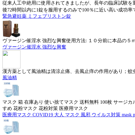
従来人工中絶用に使用されてきましたが、長年の臨床試験を
後72時間以内に1錠を服用するのみで100％に近い高い成功
緊急避妊薬 ミフェプリストン錠
ヴァージン催淫水 強烈な興奮使用方法: １０分前に本品の
ヴァージン催淫水 強烈な興奮
漢方薬として風油精は清涼止痛、去風止痒の作用があり；蚊虫
風油精
マスク 箱 在庫あり 使い捨てマスク 送料無料 100枚 サージカルマ
すめ 花粉マスク 花粉対策 医療用マスク
医療用マスク COVID19 大人 マスク 風邪 ウイルス対策 mask p