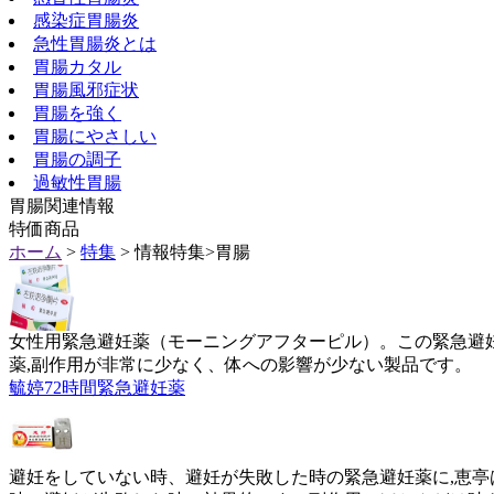
感染症胃腸炎
急性胃腸炎とは
胃腸カタル
胃腸風邪症状
胃腸を強く
胃腸にやさしい
胃腸の調子
過敏性胃腸
胃腸関連情報
特価商品
ホーム
>
特集
> 情報特集>胃腸
女性用緊急避妊薬（モーニングアフターピル）。この緊急避
薬,副作用が非常に少なく、体への影響が少ない製品です。
毓婷72時間緊急避妊薬
避妊をしていない時、避妊が失敗した時の緊急避妊薬に,恵亭