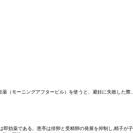
妊薬（モーニングアフターピル）を使うと、避妊に失敗した際
は即効薬である。恵亭は排卵と受精卵の発展を抑制し,精子が