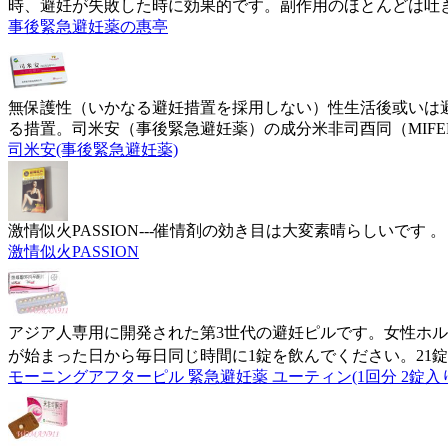
時、避妊が失敗した時に効果的です。副作用のほとんどは吐
事後緊急避妊薬の惠亭
無保護性（いかなる避妊措置を採用しない）性生活後或いは
る措置。司米安（事後緊急避妊薬）の成分米非司酉同（MIFERI
司米安(事後緊急避妊薬)
激情似火PASSION---催情剤の効き目は大変素晴らしいです 。
激情似火PASSION
アジア人専用に開発された第3世代の避妊ピルです。女性ホ
が始まった日から毎日同じ時間に1錠を飲んでください。21錠
モーニングアフターピル 緊急避妊薬 ユーティン(1回分 2錠入