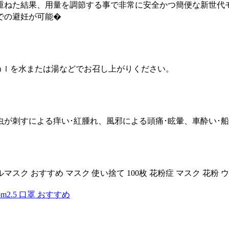
重ねた結果、用量を調節する事で非常に安全かつ簡便な新世代
率での避妊が可能�
５ｍｌを水または湯などでお召し上がりください。
が刺すによる痒い･紅腫れ、風邪による頭痛･眩暈、車酔い･
スク おすすめ マスク 使い捨て 100枚 花粉症 マスク 花粉 ウイル
m2.5 口罩 おすすめ