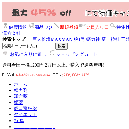
健康情報
商品Tags
新規登録
会員入り口
特集
漢方会社
検索トップ ：
巨人倍増
MAXMAN
狼1号
蟻力神
新一粒神
三
お気に入りに追加|
ショッピングカート
送料全国一律1200円 2万円以上ご購入で送料無料!
ホーム
精力剤
漢方薬
媚薬
経口避妊薬
ダイエット
特 集
ショッピングカート