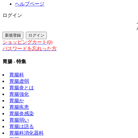
ヘルプページ
ログイン
ショッピングカート(0)
パスワードを忘れった方
胃腸 - 特集
胃腸科
胃腸虚弱
胃腸炎とは
胃腸強化
胃腸か
胃腸疾患
胃腸炎感染
胃腸弱い
胃腸は語る
胃腸科消化器科