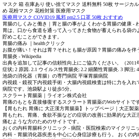
マスク 箱 在庫あり 使い捨てマスク 送料無料 50枚 サージカルマス
め 花粉マスク 花粉対策 医療用マスク
医療用マスク COVID19 風邪 pm2.5 口罩 50枚 おすすめ
胃腸のしくみと働き｜胃と腸の事がよくわかる胃腸の健康 - 
胃は、口から食道を通って入ってきた食物が蓄えられる袋のよう
貯めこむことができます。
胃腸の痛み ｜healthクリック
お腹が痛い！それは胃？それとも腸が原因？胃腸の痛みを伴
胃腸炎 - Wikipedia
出典を追加して記事の信頼性向上にご協力ください。（2011年10月
症状; 2 原因. 2.1 ウイルス性胃腸炎; 2.2 細菌性胃腸炎. 3 脚注; 4
池袋の消化器（胃腸）の専門病院 平塚胃腸病院
内視鏡・鏡視下内視鏡手術・大腸内視鏡検査は特に力を入れて
病院です。池袋駅より徒歩5分。
スクラート胃腸薬｜ライオン株式会社
胃痛のもとを直接修復するスクラート胃腸薬のWebサイトで
【胃もたれ 胃痛に 大正漢方胃腸薬】トップページ｜大正製薬
胃もたれ、胃痛、食欲不振などの症状の改善に効果的な大正
痛むような方のためのサイトです。
おくの内科胃腸科クリニック - 病院・医院検索のマイクリニ
内科・胃腸消化器疾患を中心に心身症診療も行う。 おくの内科胃