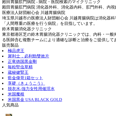
殿田胃腸肛門病院 - 病院・医院検索のマイクリニック
殿田胃腸肛門病院 消化器外科、消化器内科、肛門外科、内視鏡内
医療法人財団献心会 川越胃腸病院
埼玉県川越市の医療法人財団献心会 川越胃腸病院は消化器科
「人間尊重の医療を行う病院」を目指しています。
鈴木胃腸消化器クリニック
東京都港区芝の鈴木胃腸消化器クリニックでは、内科・一般外
る医師含む複数チームにより適確な診断と治療をご提供して
販売製品
極品虎王
犀利士，必利勁雙效片
正竜徳国黒金剛
毎粒堅虫草精
蔵秘健腎王
藍金偉哥1箱セット
享硬（きょうこう）
脱衣水-強力女性用催淫水
米国魔根
米国黒金 USA BLACK GOLD
人気商品