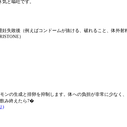
き気と嘔吐です。
避妊失敗後（例えばコンドームが抜ける、破れること、体外射精
STONE）
ルモンの生成と排卵を抑制します。体への負担が非常に少なく、
飲み終えたら7�
り)