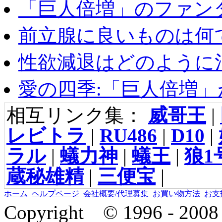
「巨人倍増」のファンタ
前立腺に良いものは何
性欲減退はどのように治
愛の四季:「巨人倍増」が
相互リンク集：
威哥王
|
レビトラ
|
RU486
|
D10
|
ラル
|
蟻力神
|
蟻王
|
狼1
蔵秘雄精
|
三便宝
|
ホーム
ヘルプページ
会社概要/代理募集
お買い物方法
お支
Copyright © 1996 - 2