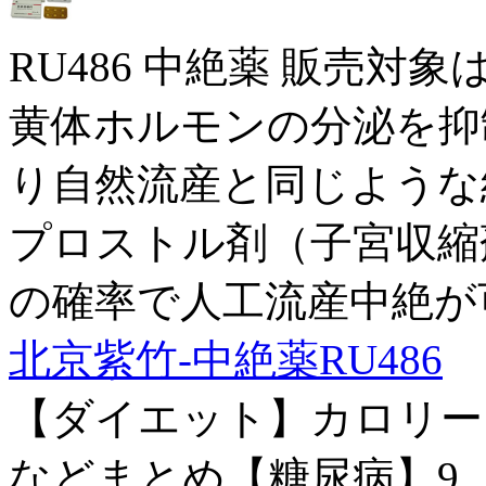
RU486 中絶薬 販売対
黄体ホルモンの分泌を抑
り自然流産と同じような
プロストル剤（子宮収縮
の確率で人工流産中絶が
北京紫竹-中絶薬RU486
【ダイエット】カロリー
などまとめ【糖尿病】9..