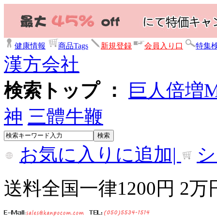
健康情報
商品Tags
新規登録
会員入り口
特集
漢方会社
検索トップ ：
巨人倍増
神
三體牛鞭
お気に入りに追加|
シ
送料全国一律1200円 2