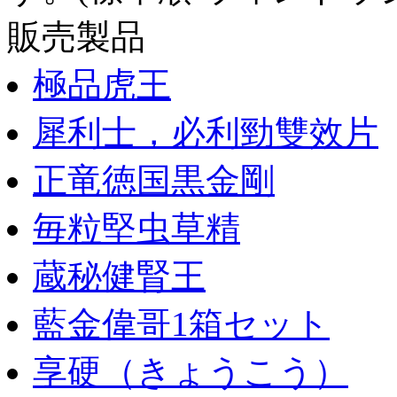
販売製品
極品虎王
犀利士，必利勁雙效片
正竜徳国黒金剛
毎粒堅虫草精
蔵秘健腎王
藍金偉哥1箱セット
享硬（きょうこう）