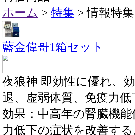
ホーム
>
特集
> 情報特
藍金偉哥1箱セット
夜狼神 即効性に優れ、
退、虚弱体質、免疫力低
効果：中高年の腎臓機能
力低下の症状を改善する