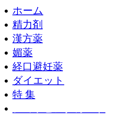
ホーム
精力剤
漢方薬
媚薬
経口避妊薬
ダイエット
特 集
ショッピングカート