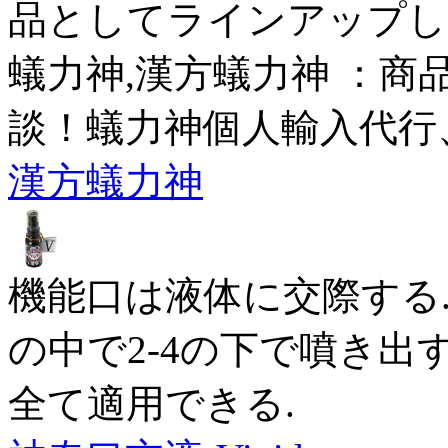
品としてラインアップし
蟻力神,漢方蟻力神 ：商
談！蟻力神個人輸入代行
漢方蟻力神
機能口は液体に交際する
の中で2-4の下で噴き出す
全て適用できる.