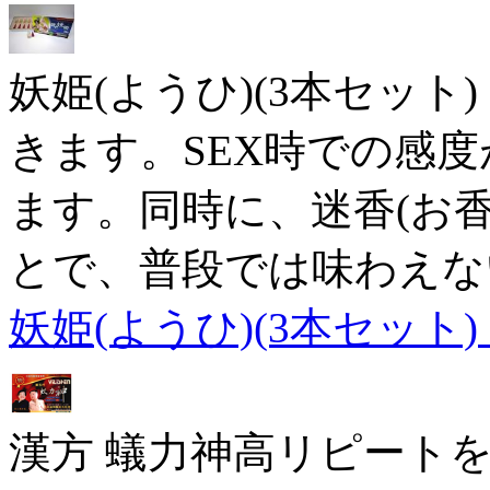
妖姫(ようひ)(3本セッ
きます。SEX時での感
ます。同時に、迷香(お
とで、普段では味わえな
妖姫(ようひ)(3本セット
漢方 蟻力神高リピート