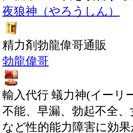
夜狼神（やろうしん）
精力剤勃龍偉哥通販
勃龍偉哥
輸入代行 蟻力神(イーリ
不能、早漏、勃起不全、
など性的能力障害に効果