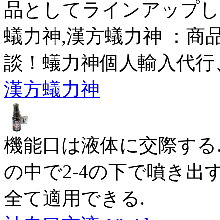
品としてラインアップし
蟻力神,漢方蟻力神 ：商
談！蟻力神個人輸入代行
漢方蟻力神
機能口は液体に交際する
の中で2-4の下で噴き出す
全て適用できる.