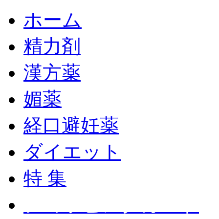
ホーム
精力剤
漢方薬
媚薬
経口避妊薬
ダイエット
特 集
ショッピングカート