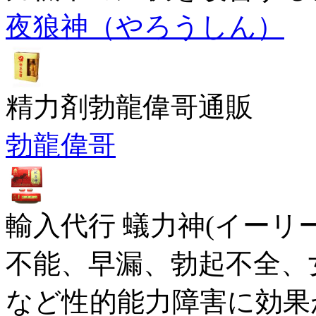
夜狼神（やろうしん）
精力剤勃龍偉哥通販
勃龍偉哥
輸入代行 蟻力神(イーリ
不能、早漏、勃起不全、
など性的能力障害に効果