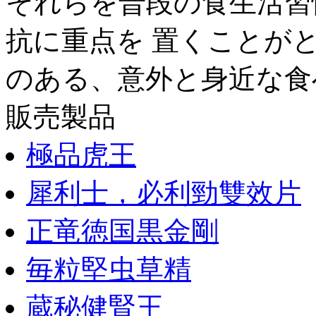
それらを普段の食生活習
抗に重点を 置くことが
のある、意外と身近な食べ
販売製品
極品虎王
犀利士，必利勁雙效片
正竜徳国黒金剛
毎粒堅虫草精
蔵秘健腎王