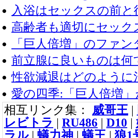
入浴はセックスの前と後
高齢者も適切にセックス
「巨人倍増」のファンタ
前立腺に良いものは何
性欲減退はどのように治
愛の四季:「巨人倍増」が
相互リンク集：
威哥王
|
レビトラ
|
RU486
|
D10
|
ラル
|
蟻力神
|
蟻王
|
狼1