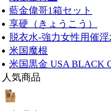
藍金偉哥1箱セット
享硬（きょうこう）
脱衣水-強力女性用催淫
米国魔根
米国黒金 USA BLACK 
人気商品