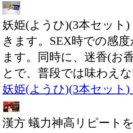
妖姫(ようひ)(3本セッ
きます。SEX時での感
ます。同時に、迷香(お
とで、普段では味わえな
妖姫(ようひ)(3本セット
漢方 蟻力神高リピート