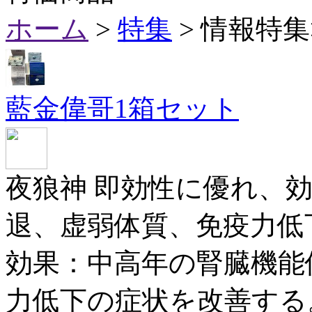
ホーム
>
特集
> 情報特
藍金偉哥1箱セット
夜狼神 即効性に優れ、
退、虚弱体質、免疫力低
効果：中高年の腎臓機能
力低下の症状を改善する