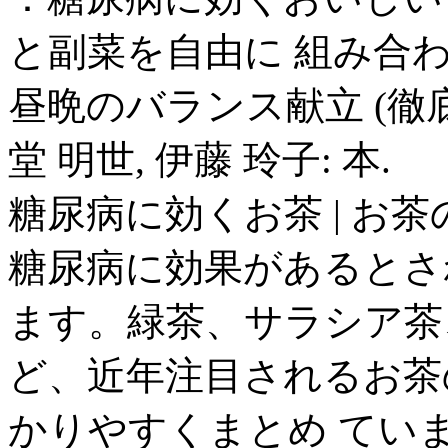
と副菜を自由に 組み合
昼晩のバランス献立 (徹底
堂 明世, 伊藤 玲子: 本.
糖尿病に効くお茶 | お
糖尿病に効果があるとさ
ます。緑茶、サラシア茶
ど、近年注目されるお茶
かりやすくまとめ てい