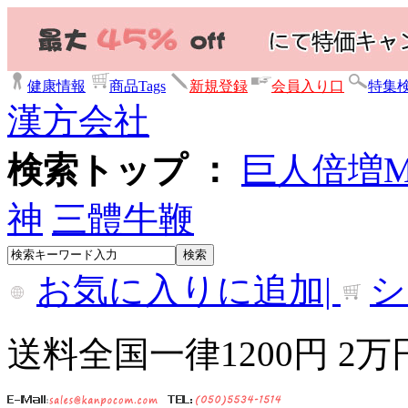
健康情報
商品Tags
新規登録
会員入り口
特集
漢方会社
検索トップ ：
巨人倍増
神
三體牛鞭
お気に入りに追加|
シ
送料全国一律1200円 2