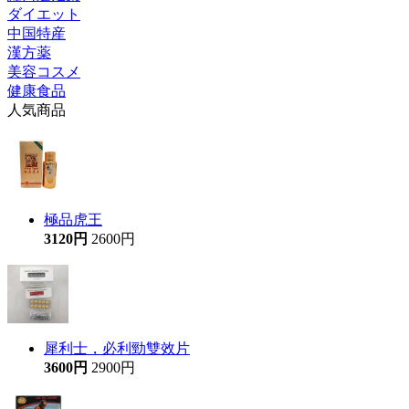
ダイエット
中国特産
漢方薬
美容コスメ
健康食品
人気商品
極品虎王
3120円
2600円
犀利士，必利勁雙效片
3600円
2900円