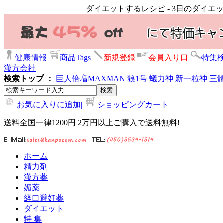
ダイエットするレシピ - 3日のダイエ
健康情報
商品Tags
新規登録
会員入り口
特集
漢方会社
検索トップ ：
巨人倍増
MAXMAN
狼1号
蟻力神
新一粒神
三
お気に入りに追加|
ショッピングカート
送料全国一律1200円 2万円以上ご購入で送料無料!
ホーム
精力剤
漢方薬
媚薬
経口避妊薬
ダイエット
特 集