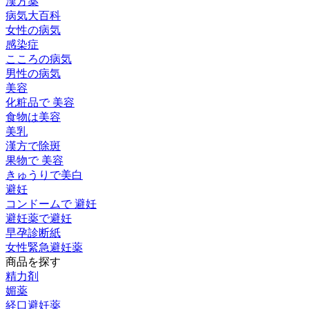
漢方薬
病気大百科
女性の病気
感染症
こころの病気
男性の病気
美容
化粧品で 美容
食物は美容
美乳
漢方で除斑
果物で 美容
きゅうりで美白
避妊
コンドームで 避妊
避妊薬で避妊
早孕診断紙
女性緊急避妊薬
商品を探す
精力剤
媚薬
経口避妊薬