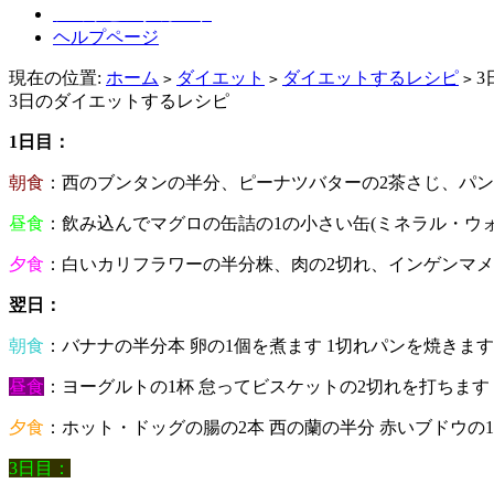
ショッピングカート
ヘルプページ
現在の位置:
ホーム
ダイエット
ダイエットするレシピ
3
>
>
>
3日のダイエットするレシピ
1日目：
朝食
：西のブンタンの半分、ピーナツバターの2茶さじ、パ
昼食
：飲み込んでマグロの缶詰の1の小さい缶(ミネラル・
夕食
：白いカリフラワーの半分株、肉の2切れ、インゲンマメ
翌日：
朝食
：バナナの半分本 卵の1個を煮ます 1切れパンを焼き
昼食
：ヨーグルトの1杯 怠ってビスケットの2切れを打ち
夕食
：ホット・ドッグの腸の2本 西の蘭の半分 赤いブドウの1
3日目：