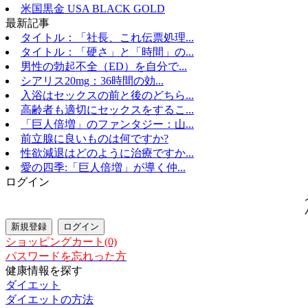
米国黒金 USA BLACK GOLD
最新記事
タイトル：「社長、これ伝票処理...
タイトル：「硬さ」と「時間」の...
男性の勃起不全（ED）を自分で...
シアリス20mg：36時間の効...
入浴はセックスの前と後のどちら...
高齢者も適切にセックスをするこ...
「巨人倍増」のファンタジー：山...
前立腺に良いものは何ですか?
性欲減退はどのように治療ですか...
愛の四季:「巨人倍増」が導く仲...
ログイン
ショッピングカート(0)
パスワードを忘れった方
健康情報を探す
ダイエット
ダイエットの方法