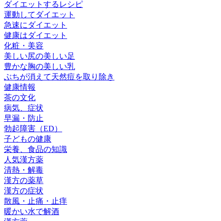
ダイエットするレシピ
運動してダイエット
急速にダイエット
健康はダイエット
化粧・美容
美しい尻の美しい足
豊かな胸の美しい乳
ぶちが消えて天然痘を取り除き
健康情報
茶の文化
病気、症状
早漏・防止
勃起障害（ED）
子どもの健康
栄養、食品の知識
人気漢方薬
清熱・解毒
漢方の薬草
漢方の症状
散風・止痛・止痒
暖かい水で解酒