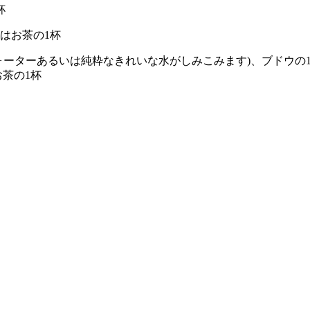
1杯
るいはお茶の1杯
ォーターあるいは純粋なきれいな水がしみこみます)、ブドウの
茶の1杯