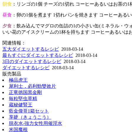
朝食
：リンゴの1個 チーズの1切れ コーヒーあるいはお茶の
昼食
：卵の1個を煮ます 1切れパンを焼きます コーヒーあ
夕食
：飲み込んでマグロの缶詰の1の小さい缶(ミネラル・ウ
いい花のアイスクリームの1杯を持ちます コーヒーあるいはお
関連情報：
五大ダイエットするレシピ
2018-03-14
最もすぐにダイエットするレシピ
2018-03-14
3日のダイエットするレシピ
2018-03-14
ダイエットするレシピ
2018-03-14
販売製品
極品虎王
犀利士，必利勁雙效片
正竜徳国黒金剛
毎粒堅虫草精
蔵秘健腎王
藍金偉哥1箱セット
享硬（きょうこう）
脱衣水-強力女性用催淫水
米国魔根